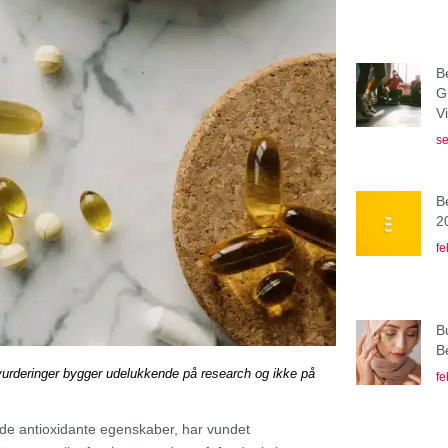
B
G
V
se
B
2
fe
B
B
vurderinger bygger udelukkende på research og ikke på
fe
nde antioxidante egenskaber, har vundet