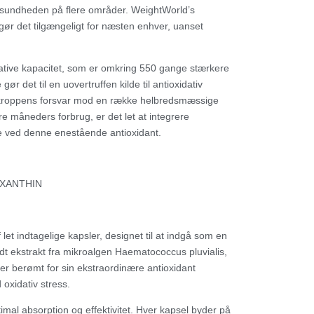
te sundheden på flere områder. WeightWorld’s
 gør det tilgængeligt for næsten enhver, uanset
idative kapacitet, som er omkring 550 gange stærkere
 det til en uovertruffen kilde til antioxidativ
te kroppens forsvar mod en række helbredsmæssige
e måneders forbrug, er det let at integrere
ne ved denne enestående antioxidant.
et indtagelige kapsler, designet til at indgå som en
ldt ekstrakt fra mikroalgen Haematococcus pluvialis,
 er berømt for sin ekstraordinære antioxidant
 oxidativ stress.
timal absorption og effektivitet. Hver kapsel byder på