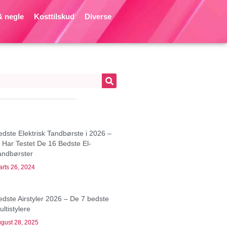
 negle
Kosttilskud
Diverse
edste Elektrisk Tandbørste i 2026 –
i Har Testet De 16 Bedste El-
andbørster
rts 26, 2024
edste Airstyler 2026 – De 7 bedste
ltistylere
gust 28, 2025