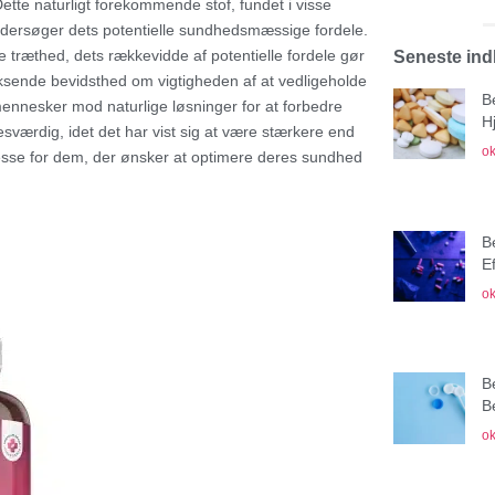
ette naturligt forekommende stof, fundet i visse
r undersøger dets potentielle sundhedsmæssige fordele.
 træthed, dets rækkevidde af potentielle fordele gør
Seneste in
t voksende bevidsthed om vigtigheden af at vedligeholde
B
mennesker mod naturlige løsninger for at forbedre
H
værdig, idet det har vist sig at være stærkere end
ok
teresse for dem, der ønsker at optimere deres sundhed
B
E
ok
B
B
ok