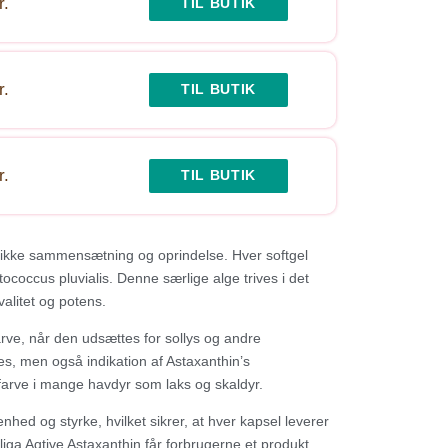
r.
TIL BUTIK
r.
TIL BUTIK
r.
TIL BUTIK
n unikke sammensætning og oprindelse. Hver softgel
occus pluvialis. Denne særlige alge trives i det
valitet og potens.
farve, når den udsættes for sollys og andre
s, men også indikation af Astaxanthin’s
e farve i mange havdyr som laks og skaldyr.
nhed og styrke, hvilket sikrer, at hver kapsel leverer
liga Aqtive Astaxanthin får forbrugerne et produkt,