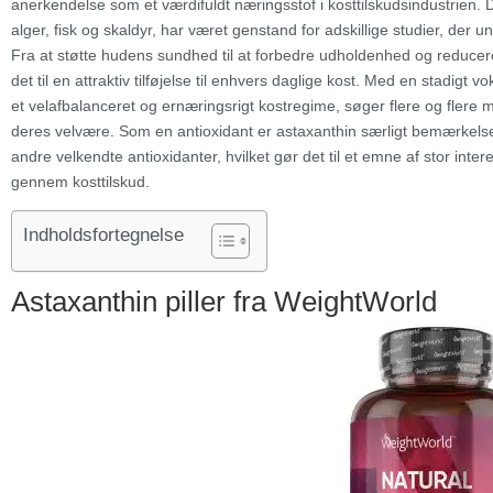
anerkendelse som et værdifuldt næringsstof i kosttilskudsindustrien. D
alger, fisk og skaldyr, har været genstand for adskillige studier, de
Fra at støtte hudens sundhed til at forbedre udholdenhed og reducere
det til en attraktiv tilføjelse til enhvers daglige kost. Med en stadig
et velafbalanceret og ernæringsrigt kostregime, søger flere og flere 
deres velvære. Som en antioxidant er astaxanthin særligt bemærkelses
andre velkendte antioxidanter, hvilket gør det til et emne af stor in
gennem kosttilskud.
Indholdsfortegnelse
Astaxanthin piller fra WeightWorld