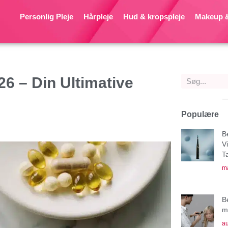
Personlig Pleje
Hårpleje
Hud & kropspleje
Makeup &
6 – Din Ultimative
Populære
B
V
T
ma
B
mu
au