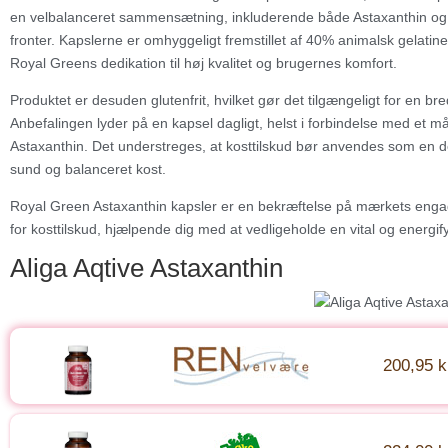
en velbalanceret sammensætning, inkluderende både Astaxanthin og Lu
fronter. Kapslerne er omhyggeligt fremstillet af 40% animalsk gelatin
Royal Greens dedikation til høj kvalitet og brugernes komfort.
Produktet er desuden glutenfrit, hvilket gør det tilgængeligt for en 
Anbefalingen lyder på en kapsel dagligt, helst i forbindelse med et mål
Astaxanthin. Det understreges, at kosttilskud bør anvendes som en del
sund og balanceret kost.
Royal Green Astaxanthin kapsler er en bekræftelse på mærkets engage
for kosttilskud, hjælpende dig med at vedligeholde en vital og energifyl
Aliga Aqtive Astaxanthin
200,95 k