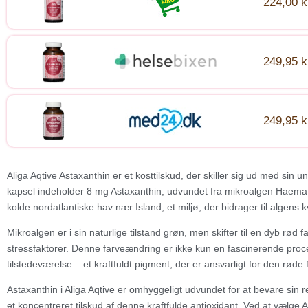
224,00 k
249,95 k
249,95 k
Aliga Aqtive Astaxanthin er et kosttilskud, der skiller sig ud med si
kapsel indeholder 8 mg Astaxanthin, udvundet fra mikroalgen Haematoc
kolde nordatlantiske hav nær Island, et miljø, der bidrager til algens k
Mikroalgen er i sin naturlige tilstand grøn, men skifter til en dyb rød 
stressfaktorer. Denne farveændring er ikke kun en fascinerende proce
tilstedeværelse – et kraftfuldt pigment, der er ansvarligt for den rød
Astaxanthin i Aliga Aqtive er omhyggeligt udvundet for at bevare sin re
et koncentreret tilskud af denne kraftfulde antioxidant. Ved at vælge A