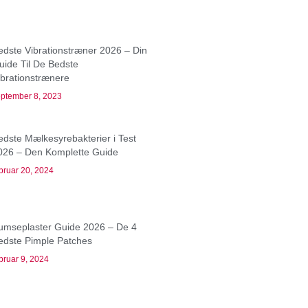
edste Vibrationstræner 2026 – Din
uide Til De Bedste
ibrationstrænere
ptember 8, 2023
edste Mælkesyrebakterier i Test
026 – Den Komplette Guide
bruar 20, 2024
umseplaster Guide 2026 – De 4
edste Pimple Patches
bruar 9, 2024