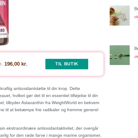
B
ok
B
ok
r.
196,00 kr.
TIL BUTIK
raftig antioxidantstøtte til din krop. Dette
, hvilket gør det til en essentiel tilføjelse til din
l, tilbyder Astaxanthin fra WeightWorld en bekvem
vne til at bekæmpe frie radikaler og fremme generel
sin ekstraordinære antioxidantaktivitet, der overgår
arlig for den røde farve i mange marine organismer,