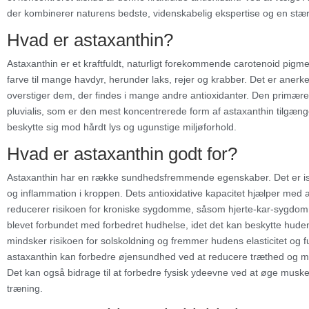
der kombinerer naturens bedste, videnskabelig ekspertise og en stærk fo
Hvad er astaxanthin?
Astaxanthin er et kraftfuldt, naturligt forekommende carotenoid pigmen
farve til mange havdyr, herunder laks, rejer og krabber. Det er anerk
overstiger dem, der findes i mange andre antioxidanter. Den primære
pluvialis, som er den mest koncentrerede form af astaxanthin tilgæng
beskytte sig mod hårdt lys og ugunstige miljøforhold.
Hvad er astaxanthin godt for?
Astaxanthin har en række sundhedsfremmende egenskaber. Det er især
og inflammation i kroppen. Dets antioxidative kapacitet hjælper med at n
reducerer risikoen for kroniske sygdomme, såsom hjerte-kar-sygdomm
blevet forbundet med forbedret hudhelse, idet det kan beskytte huden
mindsker risikoen for solskoldning og fremmer hudens elasticitet og f
astaxanthin kan forbedre øjensundhed ved at reducere træthed og m
Det kan også bidrage til at forbedre fysisk ydeevne ved at øge mus
træning.