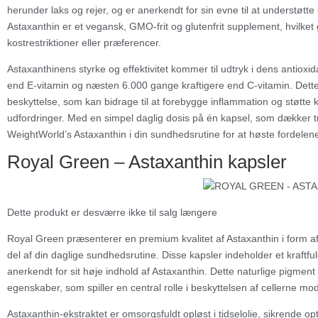
herunder laks og rejer, og er anerkendt for sin evne til at understøt
Astaxanthin er et vegansk, GMO-frit og glutenfrit supplement, hvilket
kostrestriktioner eller præferencer.
Astaxanthinens styrke og effektivitet kommer til udtryk i dens antiox
end E-vitamin og næsten 6.000 gange kraftigere end C-vitamin. Dette gør
beskyttelse, som kan bidrage til at forebygge inflammation og støt
udfordringer. Med en simpel daglig dosis på én kapsel, som dækker tr
WeightWorld’s Astaxanthin i din sundhedsrutine for at høste fordele
Royal Green – Astaxanthin kapsler
Dette produkt er desværre ikke til salg længere
Royal Green præsenterer en premium kvalitet af Astaxanthin i form af l
del af din daglige sundhedsrutine. Disse kapsler indeholder et kraftfu
anerkendt for sit høje indhold af Astaxanthin. Dette naturlige pigment
egenskaber, som spiller en central rolle i beskyttelsen af cellerne mod
Astaxanthin-ekstraktet er omsorgsfuldt opløst i tidselolie, sikrende op