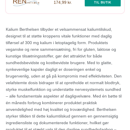
174,99 kr.
TIL BUTIK
Kalium Berthelsen tilbyder et velsammensat kaliumtilskud,
designet til at støtte kroppens vitale funktioner med daglig
tilførsel af 300 mg kalium i letoptagelig form. Produktets
veganske og rene sammensætning, fri for gluten, laktose og
kunstige tilsætningsstoffer, gør det attraktivt for både
sundhedsbevidste og kostbevidste brugere. Med to glatte,
synkevenlige kapsler dagligt er doseringen enkel og
brugervenlig, uden at gå på kompromis med effektiviteten. Den
velafstemte dosis bidrager til at opretholde et normalt blodtryk,
styrke muskelfunktion og understøtte nervesystemets sundhed
– alle fundamentale aspekter af dagligvelvære. Med én bøtte til
én måneds forbrug kombinerer produktet praktisk
anvendelighed med høj kvalitet og troværdighed. Berthelsen
styrker tilliden til dette kaliumtilskud gennem en gennemsigtig
ingrediensliste og dokumenterede funktioner, hvilket gør
produktet til et stærkt valg til den daglige sundhedsdagbog –