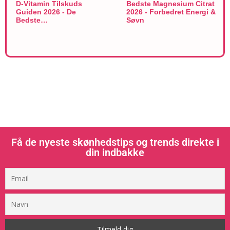
D-Vitamin Tilskuds
Bedste Magnesium Citrat
Guiden 2026 - De
2026 - Forbedret Energi &
Bedste…
Søvn
Få de nyeste skønhedstips og trends direkte i
din indbakke