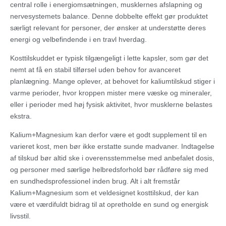
central rolle i energiomsætningen, musklernes afslapning og
nervesystemets balance. Denne dobbelte effekt gør produktet
særligt relevant for personer, der ønsker at understøtte deres
energi og velbefindende i en travl hverdag.
Kosttilskuddet er typisk tilgængeligt i lette kapsler, som gør det
nemt at få en stabil tilførsel uden behov for avanceret
planlægning. Mange oplever, at behovet for kaliumtilskud stiger i
varme perioder, hvor kroppen mister mere væske og mineraler,
eller i perioder med høj fysisk aktivitet, hvor musklerne belastes
ekstra.
Kalium+Magnesium kan derfor være et godt supplement til en
varieret kost, men bør ikke erstatte sunde madvaner. Indtagelse
af tilskud bør altid ske i overensstemmelse med anbefalet dosis,
og personer med særlige helbredsforhold bør rådføre sig med
en sundhedsprofessionel inden brug. Alt i alt fremstår
Kalium+Magnesium som et veldesignet kosttilskud, der kan
være et værdifuldt bidrag til at opretholde en sund og energisk
livsstil.