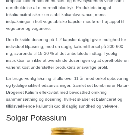
kropsfunktioner såsom muskel- og nervesystemets virke samt
opretholdelse af et normalt blodtryk. Produktets brug af
trikaliumcitrat sikrer en stabil kaliumleverance, mens
indpakningen i helt vegetabilske kapsler medfører høj appel til
vegetarer og veganere.
Den fleksible dosering på 1-2 kapsler dagligt giver mulighed for
individuel tilpasning, med en daglig kaliumtilførsel på 300-600
mg, svarende til 15-30 % af det anbefalede indtag. Tydelig
instruktion om ikke at overskride doseringen og at opretholde en
varieret kost understøtter produktets ansvarlige profil.
En brugervenlig løsning til alle over 11 år, med enkel opbevaring
og tydelige sikkerhedsanvisninger. Samlet set kombinerer Natur-
Drogeriet Kalium effektivitet med bevidsthed omkring
sammensætning og dosering, hvilket skaber et balanceret og
tillidsvækkende kaliumtilskud til daglig sundhed og velvære.
Solgar Potassium