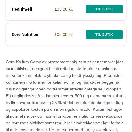
Healthwell
105,00 kr.
TIL BUTIK
Core Nutrition
105,00 kr.
TIL BUTIK
Core Kalium Complex præsenterer sig som et gennemarbejdet
kaliumtilskud, designet til målrettet at støtte både muskel- og
nervefunktion, elektrolytbalance og blodtryksstyring. Produktet
kombinerer to former for kalium-citrat og malat-der begge har
høj biotilgængelighed og fremmer effektiv optagelse i kroppen.
En daglig dosis på to kapsler leverer 500 mg elementært kalium,
hvilket svarer til omkring 25 % af det anbefalede daglige indtag
og supplerer kosten på en meningsfuld måde. Kalium bidrager
til normal nerve- og muskelfunktion, er vigtig for væskebalance
og nyrernes aktivitet samt regulerer blodtrykket-særligt i forhold
til natriums hændelser. For personer med høj fysisk aktivitet,