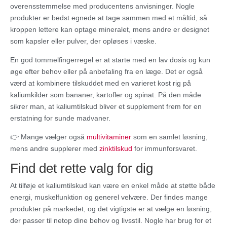
overensstemmelse med producentens anvisninger. Nogle
produkter er bedst egnede at tage sammen med et måltid, så
kroppen lettere kan optage mineralet, mens andre er designet
som kapsler eller pulver, der opløses i væske.
En god tommelfingerregel er at starte med en lav dosis og kun
øge efter behov eller på anbefaling fra en læge. Det er også
værd at kombinere tilskuddet med en varieret kost rig på
kaliumkilder som bananer, kartofler og spinat. På den måde
sikrer man, at kaliumtilskud bliver et supplement frem for en
erstatning for sunde madvaner.
👉 Mange vælger også
multivitaminer
som en samlet løsning,
mens andre supplerer med
zinktilskud
for immunforsvaret.
Find det rette valg for dig
At tilføje et kaliumtilskud kan være en enkel måde at støtte både
energi, muskelfunktion og generel velvære. Der findes mange
produkter på markedet, og det vigtigste er at vælge en løsning,
der passer til netop dine behov og livsstil. Nogle har brug for et