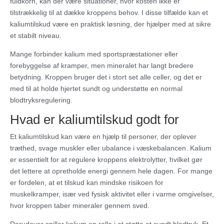
fuldkorn, kan der være situationer, hvor kosten ikke er
tilstrækkelig til at dække kroppens behov. I disse tilfælde kan et
kaliumtilskud være en praktisk løsning, der hjælper med at sikre
et stabilt niveau.
Mange forbinder kalium med sportspræstationer eller
forebyggelse af kramper, men mineralet har langt bredere
betydning. Kroppen bruger det i stort set alle celler, og det er
med til at holde hjertet sundt og understøtte en normal
blodtryksregulering.
Hvad er kaliumtilskud godt for
Et kaliumtilskud kan være en hjælp til personer, der oplever
træthed, svage muskler eller ubalance i væskebalancen. Kalium
er essentielt for at regulere kroppens elektrolytter, hvilket gør
det lettere at opretholde energi gennem hele dagen. For mange
er fordelen, at et tilskud kan mindske risikoen for
muskelkramper, især ved fysisk aktivitet eller i varme omgivelser,
hvor kroppen taber mineraler gennem sved.