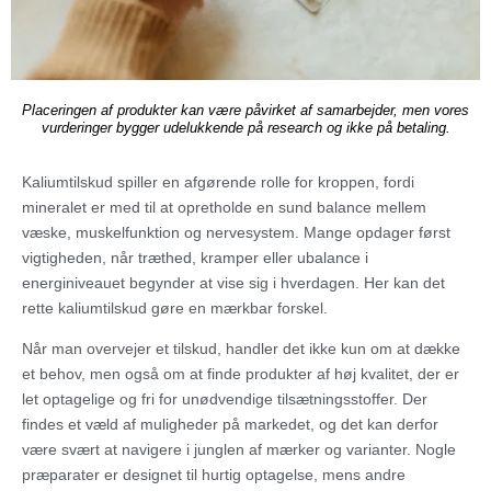
Placeringen af produkter kan være påvirket af samarbejder, men vores
vurderinger bygger udelukkende på research og ikke på betaling.
Kaliumtilskud spiller en afgørende rolle for kroppen, fordi
mineralet er med til at opretholde en sund balance mellem
væske, muskelfunktion og nervesystem. Mange opdager først
vigtigheden, når træthed, kramper eller ubalance i
energiniveauet begynder at vise sig i hverdagen. Her kan det
rette kaliumtilskud gøre en mærkbar forskel.
Når man overvejer et tilskud, handler det ikke kun om at dække
et behov, men også om at finde produkter af høj kvalitet, der er
let optagelige og fri for unødvendige tilsætningsstoffer. Der
findes et væld af muligheder på markedet, og det kan derfor
være svært at navigere i junglen af mærker og varianter. Nogle
præparater er designet til hurtig optagelse, mens andre