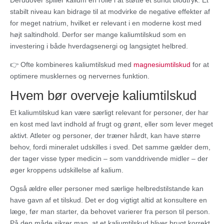
Derudover spiller kalium en rolle i at støtte et sundt blodtryk. Et
stabilt niveau kan bidrage til at modvirke de negative effekter af
for meget natrium, hvilket er relevant i en moderne kost med
højt saltindhold. Derfor ser mange kaliumtilskud som en
investering i både hverdagsenergi og langsigtet helbred.
👉 Ofte kombineres kaliumtilskud med
magnesiumtilskud
for at
optimere musklernes og nervernes funktion.
Hvem bør overveje kaliumtilskud
Et kaliumtilskud kan være særligt relevant for personer, der har
en kost med lavt indhold af frugt og grønt, eller som lever meget
aktivt. Atleter og personer, der træner hårdt, kan have større
behov, fordi mineralet udskilles i sved. Det samme gælder dem,
der tager visse typer medicin – som vanddrivende midler – der
øger kroppens udskillelse af kalium.
Også ældre eller personer med særlige helbredstilstande kan
have gavn af et tilskud. Det er dog vigtigt altid at konsultere en
læge, før man starter, da behovet varierer fra person til person.
På den måde sikrer man, at et kaliumtilskud bliver brugt korrekt