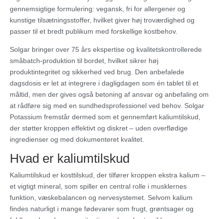
gennemsigtige formulering: vegansk, fri for allergener og
kunstige tilsætningsstoffer, hvilket giver høj troværdighed og
passer til et bredt publikum med forskellige kostbehov.
Solgar bringer over 75 års ekspertise og kvalitetskontrollerede
småbatch-produktion til bordet, hvilket sikrer høj
produktintegritet og sikkerhed ved brug. Den anbefalede
dagsdosis er let at integrere i dagligdagen som én tablet til et
måltid, men der gives også betoning af ansvar og anbefaling om
at rådføre sig med en sundhedsprofessionel ved behov. Solgar
Potassium fremstår dermed som et gennemført kaliumtilskud,
der støtter kroppen effektivt og diskret – uden overflødige
ingredienser og med dokumenteret kvalitet.
Hvad er kaliumtilskud
Kaliumtilskud er kosttilskud, der tilfører kroppen ekstra kalium –
et vigtigt mineral, som spiller en central rolle i musklernes
funktion, væskebalancen og nervesystemet. Selvom kalium
findes naturligt i mange fødevarer som frugt, grøntsager og