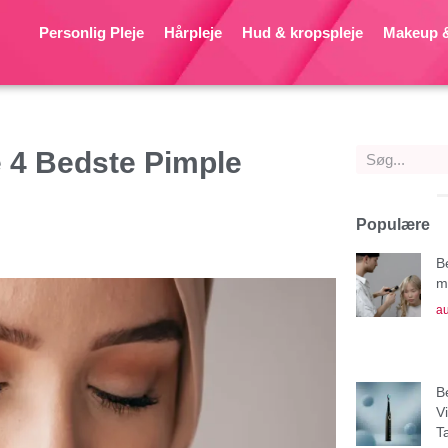
Personlig Pleje
Hårpleje
Hud & kropspleje
Makeup &
 4 Bedste Pimple
Populære
B
mu
au
B
V
T