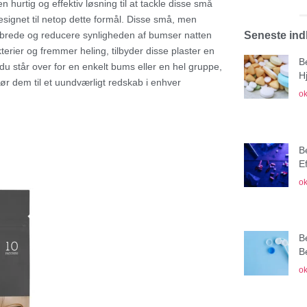
 hurtig og effektiv løsning til at tackle disse små
esignet til netop dette formål. Disse små, men
Seneste in
helbrede og reducere synligheden af bumser natten
rier og fremmer heling, tilbyder disse plaster en
B
u står over for en enkelt bums eller en hel gruppe,
H
gør dem til et uundværligt redskab i enhver
ok
B
E
ok
B
B
ok