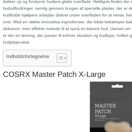
dukker op og forstyrrer hudens glatte overflade. Heldigvis findes der en
hududfordringer, nemlig gennem brugen af specielle plaster, der er d
kraftfulde hjælpere arbejder diskret under overfladen for at rense, 
over. Med en række innovative ingredienser, der både bekæmper bakte
skånsom, men effektiv metode til at opnå en klarere hud. Uanset om d
er der en løsning, der passer til enhver situation og hudtype, hvilket 
hudplejerutine.
Indholdsfortegnelse
COSRX Master Patch X-Large