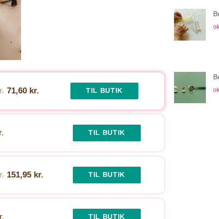
B
ok
B
r.
71,60 kr.
ok
TIL BUTIK
r.
TIL BUTIK
r.
151,95 kr.
TIL BUTIK
r.
TIL BUTIK