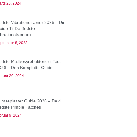
rts 26, 2024
edste Vibrationstræner 2026 – Din
uide Til De Bedste
ibrationstrænere
ptember 8, 2023
edste Mælkesyrebakterier i Test
026 – Den Komplette Guide
bruar 20, 2024
umseplaster Guide 2026 – De 4
edste Pimple Patches
bruar 9, 2024