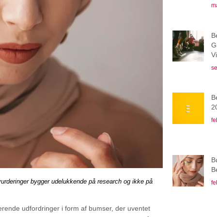
ma
B
G
V
se
B
2
fe
B
B
vurderinger bygger udelukkende på research og ikke på
fe
iterende udfordringer i form af bumser, der uventet