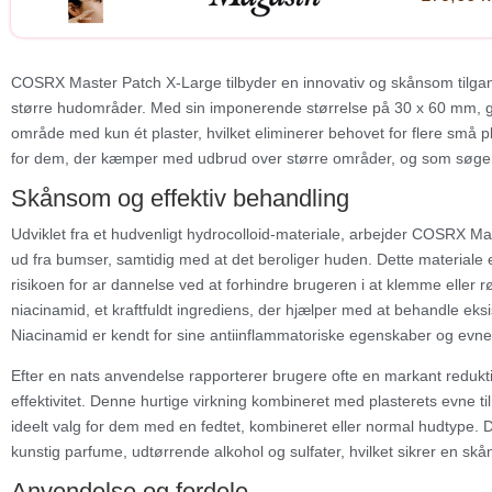
COSRX Master Patch X-Large tilbyder en innovativ og skånsom tilga
større hudområder. Med sin imponerende størrelse på 30 x 60 mm, gø
område med kun ét plaster, hvilket eliminerer behovet for flere sm
for dem, der kæmper med udbrud over større områder, og som søger 
Skånsom og effektiv behandling
Udviklet fra et hudvenligt hydrocolloid-materiale, arbejder COSRX M
ud fra bumser, samtidig med at det beroliger huden. Dette materiale e
risikoen for ar dannelse ved at forhindre brugeren i at klemme eller
niacinamid, et kraftfuldt ingrediens, der hjælper med at behandle e
Niacinamid er kendt for sine antiinflammatoriske egenskaber og evnen
Efter en nats anvendelse rapporterer brugere ofte en markant redukti
effektivitet. Denne hurtige virkning kombineret med plasterets evne til
ideelt valg for dem med en fedtet, kombineret eller normal hudtype.
kunstig parfume, udtørrende alkohol og sulfater, hvilket sikrer en sk
Anvendelse og fordele