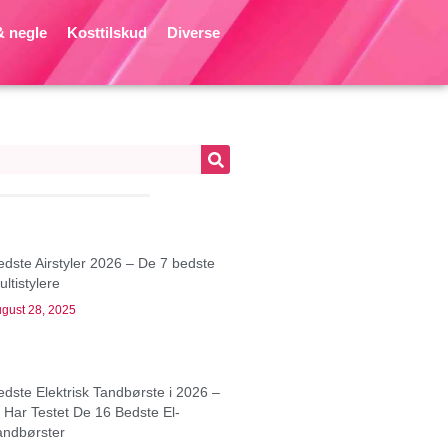
 negle
Kosttilskud
Diverse
edste Airstyler 2026 – De 7 bedste
ltistylere
gust 28, 2025
edste Elektrisk Tandbørste i 2026 –
i Har Testet De 16 Bedste El-
andbørster