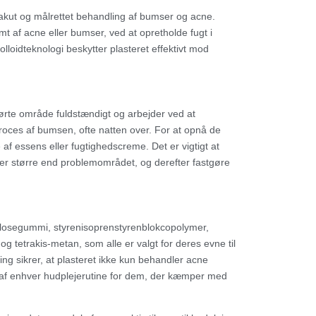
akut og målrettet behandling af bumser og acne.
mt af acne eller bumser, ved at opretholde fugt i
loidteknologi beskytter plasteret effektivt mod
berørte område fuldstændigt og arbejder ved at
proces af bumsen, ofte natten over. For at opnå de
af essens eller fugtighedscreme. Det er vigtigt at
er større end problemområdet, og derefter fastgøre
losegummi, styrenisoprenstyrenblokcopolymer,
og tetrakis-metan, som alle er valgt for deres evne til
 sikrer, at plasteret ikke kun behandler acne
el af enhver hudplejerutine for dem, der kæmper med