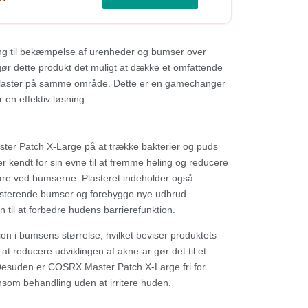
ng til bekæmpelse af urenheder og bumser over
r dette produkt det muligt at dække et omfattende
å plaster på samme område. Dette er en gamechanger
en effektiv løsning.
aster Patch X-Large på at trække bakterier og puds
r kendt for sin evne til at fremme heling og reducere
 røre ved bumserne. Plasteret indeholder også
ksisterende bumser og forebygge nye udbrud.
 til at forbedre hudens barrierefunktion.
on i bumsens størrelse, hvilket beviser produktets
 at reducere udviklingen af akne-ar gør det til et
 Desuden er COSRX Master Patch X-Large fri for
ånsom behandling uden at irritere huden.