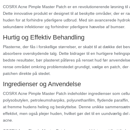
COSRX Acne Pimple Master Patch er en revolutionerende løsning til 
Dette innovative produkt er designet til at beskytte områder, der er ra
huden for at forhindre yderligere udbrud. Med sin avancerede hydrokol
sekundære infektioner og forhindrer yderligere hævelse af bumser.
Hurtig og Effektiv Behandling
Plasterne, der fås i forskellige størrelser, er skabt til at dække det 
absorbere overskydende talg. Dette bidrager til en hurtigere helings
bedste resultater, bør plasteret påføres på renset hud før anvendelse 
rense området omkring problemstedet grundigt, vælge en patch, der 
patchen direkte på stedet.
Ingredienser og Anvendelse
COSRX Acne Pimple Master Patch indeholder ingredienser som cellu
polysobutylen, petroleumsharpiks, polyurethanfilm, flydende paraffin, 
at fremme hudens heling og beskyttelse. Denne unikke sammensætning
effektivt, men også plejer huden, hvilket gør det til en uundværlig d
acne.