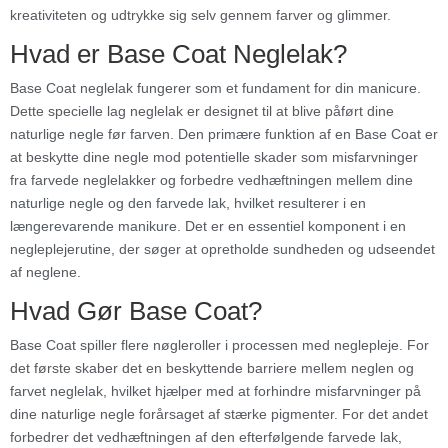
kreativiteten og udtrykke sig selv gennem farver og glimmer.
Hvad er Base Coat Neglelak?
Base Coat neglelak fungerer som et fundament for din manicure.
Dette specielle lag neglelak er designet til at blive påført dine
naturlige negle før farven. Den primære funktion af en Base Coat er
at beskytte dine negle mod potentielle skader som misfarvninger
fra farvede neglelakker og forbedre vedhæftningen mellem dine
naturlige negle og den farvede lak, hvilket resulterer i en
længerevarende manikure. Det er en essentiel komponent i en
negleplejerutine, der søger at opretholde sundheden og udseendet
af neglene.
Hvad Gør Base Coat?
Base Coat spiller flere nøgleroller i processen med neglepleje. For
det første skaber det en beskyttende barriere mellem neglen og
farvet neglelak, hvilket hjælper med at forhindre misfarvninger på
dine naturlige negle forårsaget af stærke pigmenter. For det andet
forbedrer det vedhæftningen af den efterfølgende farvede lak,