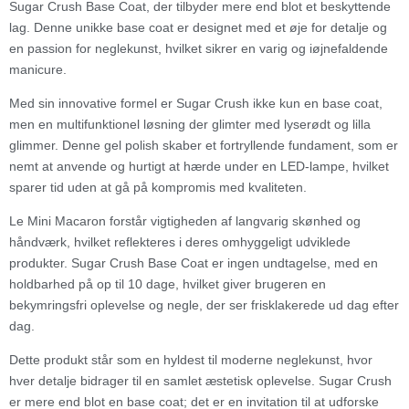
Sugar Crush Base Coat, der tilbyder mere end blot et beskyttende
lag. Denne unikke base coat er designet med et øje for detalje og
en passion for neglekunst, hvilket sikrer en varig og iøjnefaldende
manicure.
Med sin innovative formel er Sugar Crush ikke kun en base coat,
men en multifunktionel løsning der glimter med lyserødt og lilla
glimmer. Denne gel polish skaber et fortryllende fundament, som er
nemt at anvende og hurtigt at hærde under en LED-lampe, hvilket
sparer tid uden at gå på kompromis med kvaliteten.
Le Mini Macaron forstår vigtigheden af langvarig skønhed og
håndværk, hvilket reflekteres i deres omhyggeligt udviklede
produkter. Sugar Crush Base Coat er ingen undtagelse, med en
holdbarhed på op til 10 dage, hvilket giver brugeren en
bekymringsfri oplevelse og negle, der ser frisklakerede ud dag efter
dag.
Dette produkt står som en hyldest til moderne neglekunst, hvor
hver detalje bidrager til en samlet æstetisk oplevelse. Sugar Crush
er mere end blot en base coat; det er en invitation til at udforske