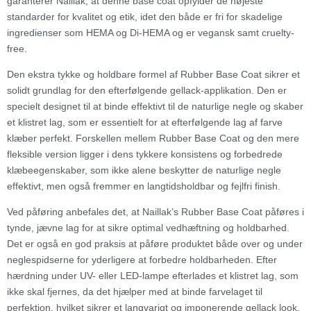
garanterer Naillak, at denne base coat opfylder de højeste
standarder for kvalitet og etik, idet den både er fri for skadelige
ingredienser som HEMA og Di-HEMA og er vegansk samt cruelty-
free.
Den ekstra tykke og holdbare formel af Rubber Base Coat sikrer et
solidt grundlag for den efterfølgende gellack-applikation. Den er
specielt designet til at binde effektivt til de naturlige negle og skaber
et klistret lag, som er essentielt for at efterfølgende lag af farve
klæber perfekt. Forskellen mellem Rubber Base Coat og den mere
fleksible version ligger i dens tykkere konsistens og forbedrede
klæbeegenskaber, som ikke alene beskytter de naturlige negle
effektivt, men også fremmer en langtidsholdbar og fejlfri finish.
Ved påføring anbefales det, at Naillak’s Rubber Base Coat påføres i
tynde, jævne lag for at sikre optimal vedhæftning og holdbarhed.
Det er også en god praksis at påføre produktet både over og under
neglespidserne for yderligere at forbedre holdbarheden. Efter
hærdning under UV- eller LED-lampe efterlades et klistret lag, som
ikke skal fjernes, da det hjælper med at binde farvelaget til
perfektion, hvilket sikrer et langvarigt og imponerende gellack look.