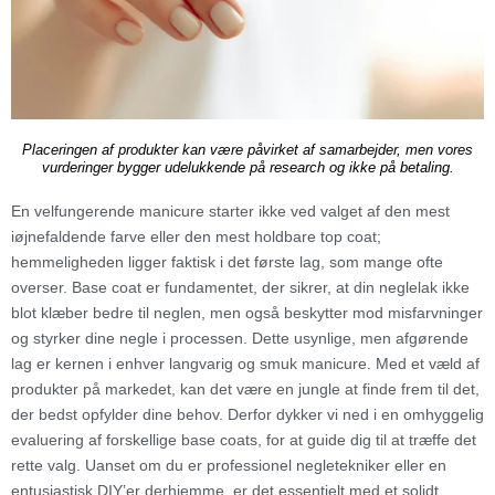
Placeringen af produkter kan være påvirket af samarbejder, men vores
vurderinger bygger udelukkende på research og ikke på betaling.
En velfungerende manicure starter ikke ved valget af den mest
iøjnefaldende farve eller den mest holdbare top coat;
hemmeligheden ligger faktisk i det første lag, som mange ofte
overser. Base coat er fundamentet, der sikrer, at din neglelak ikke
blot klæber bedre til neglen, men også beskytter mod misfarvninger
og styrker dine negle i processen. Dette usynlige, men afgørende
lag er kernen i enhver langvarig og smuk manicure. Med et væld af
produkter på markedet, kan det være en jungle at finde frem til det,
der bedst opfylder dine behov. Derfor dykker vi ned i en omhyggelig
evaluering af forskellige base coats, for at guide dig til at træffe det
rette valg. Uanset om du er professionel negletekniker eller en
entusiastisk DIY’er derhjemme, er det essentielt med et solidt