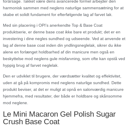
forårsage. Takket være dens avancerede formel arbejder den
harmonisk sammen med neglens naturlige sammensætning for at
skabe et solidt fundament for efterfølgende lag af farvet lak.
Med sin placering i OPI’s anerkendte Top & Base Coat
produktserie, er denne base coat ikke bare et produkt; det er en
investering i dine negles sundhed og udseende. Ved at anvende et
lag af denne base coat inden din yndlingsneglelak, sikrer du ikke
alene en forlænget holdbarhed af din manicure men også en
beskyttelse mod neglens gule misfarvning, som ofte kan opstå ved
hyppig brug af farvet neglelak.
Den er udviklet til brugere, der værdsætter kvalitet og effektivitet,
uden at gå på kompromis med neglens naturlige sundhed. Dette
produkt beviser, at det er muligt at opnå en salonværdig manicure
hjemmefra, med resultater, der både er holdbare og skånsomme
mod neglene.
Le Mini Macaron Gel Polish Sugar
Crush Base Coat