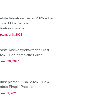
edste Vibrationstræner 2026 – Din
uide Til De Bedste
ibrationstrænere
ptember 8, 2023
edste Mælkesyrebakterier i Test
026 – Den Komplette Guide
bruar 20, 2024
umseplaster Guide 2026 – De 4
edste Pimple Patches
bruar 9, 2024