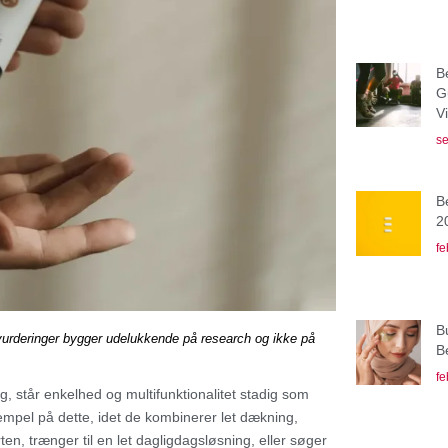
B
G
V
se
B
2
fe
B
vurderinger bygger udelukkende på research og ikke på
B
fe
, står enkelhed og multifunktionalitet stadig som
sempel på dette, idet de kombinerer let dækning,
ten, trænger til en let dagligdagsløsning, eller søger