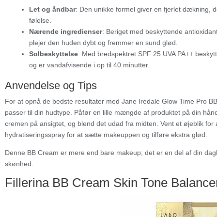
Let og åndbar
: Den unikke formel giver en fjerlet dækning, d
følelse.
Nærende ingredienser
: Beriget med beskyttende antioxidante
plejer den huden dybt og fremmer en sund glød.
Solbeskyttelse
: Med bredspektret SPF 25 UVA PA++ beskytte
og er vandafvisende i op til 40 minutter.
Anvendelse og Tips
For at opnå de bedste resultater med Jane Iredale Glow Time Pro B
passer til din hudtype. Påfør en lille mængde af produktet på din hånd
cremen på ansigtet, og blend det udad fra midten. Vent et øjeblik for 
hydratiseringsspray for at sætte makeuppen og tilføre ekstra glød.
Denne BB Cream er mere end bare makeup; det er en del af din daglig
skønhed.
Fillerina BB Cream Skin Tone Balanc