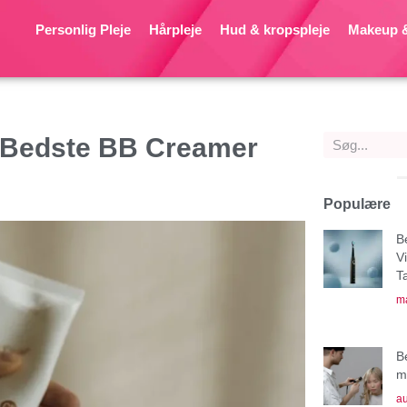
Personlig Pleje
Hårpleje
Hud & kropspleje
Makeup &
 Bedste BB Creamer
Populære
B
V
T
ma
B
mu
au