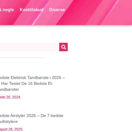
 negle
Kosttilskud
Diverse
edste Elektrisk Tandbørste i 2026 –
i Har Testet De 16 Bedste El-
andbørster
rts 26, 2024
edste Airstyler 2026 – De 7 bedste
ltistylere
gust 28, 2025