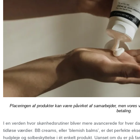
Placeringen af produkter kan være påvirket af samarbejder, men vores 
betaling.
I en verden hvor skønhedsrutiner bliver mere avancerede for hver dag
tidløse værdier. BB creams, eller ‘blemish balms’, er det perfekte ek
hudpleje og solbeskyttelse i ét enkelt produkt. Uanset om du er på far