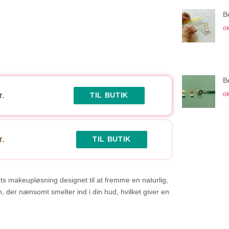
B
ok
B
ok
r.
TIL BUTIK
r.
TIL BUTIK
s makeupløsning designet til at fremme en naturlig,
, der nænsomt smelter ind i din hud, hvilket giver en