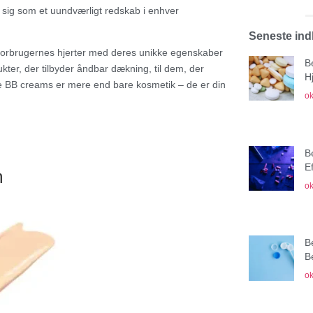
t sig som et uundværligt redskab i enhver
Seneste in
t forbrugernes hjerter med deres unikke egenskaber
B
ukter, der tilbyder åndbar dækning, til dem, der
H
e BB creams er mere end bare kosmetik – de er din
ok
B
E
m
ok
B
B
ok