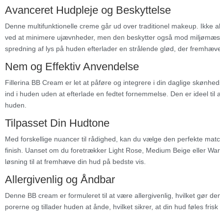
Avanceret Hudpleje og Beskyttelse
Denne multifunktionelle creme går ud over traditionel makeup. Ikke 
ved at minimere ujævnheder, men den beskytter også mod miljømæs
spredning af lys på huden efterlader en strålende glød, der fremhæve
Nem og Effektiv Anvendelse
Fillerina BB Cream er let at påføre og integrere i din daglige skønhed
ind i huden uden at efterlade en fedtet fornemmelse. Den er ideel til 
huden.
Tilpasset Din Hudtone
Med forskellige nuancer til rådighed, kan du vælge den perfekte match 
finish. Uanset om du foretrækker Light Rose, Medium Beige eller Warm
løsning til at fremhæve din hud på bedste vis.
Allergivenlig og Åndbar
Denne BB cream er formuleret til at være allergivenlig, hvilket gør den
porerne og tillader huden at ånde, hvilket sikrer, at din hud føles fri