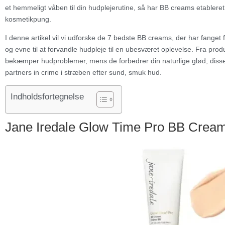
et hemmeligt våben til din hudplejerutine, så har BB creams etablere
kosmetikpung.
I denne artikel vil vi udforske de 7 bedste BB creams, der har fange
og evne til at forvandle hudpleje til en ubesværet oplevelse. Fra prod
bekæmper hudproblemer, mens de forbedrer din naturlige glød, diss
partners in crime i stræben efter sund, smuk hud.
Indholdsfortegnelse
Jane Iredale Glow Time Pro BB Crea