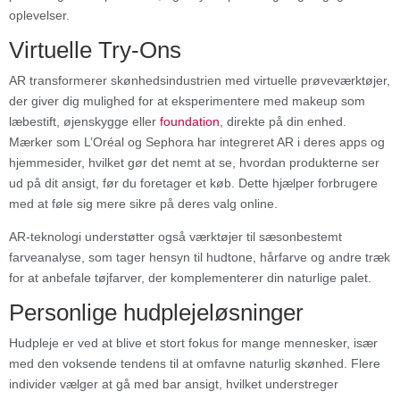
oplevelser.
Virtuelle Try-Ons
AR transformerer skønhedsindustrien med virtuelle prøveværktøjer,
der giver dig mulighed for at eksperimentere med makeup som
læbestift, øjenskygge eller
foundation
, direkte på din enhed.
Mærker som L’Oréal og Sephora har integreret AR i deres apps og
hjemmesider, hvilket gør det nemt at se, hvordan produkterne ser
ud på dit ansigt, før du foretager et køb. Dette hjælper forbrugere
med at føle sig mere sikre på deres valg online.
AR-teknologi understøtter også værktøjer til sæsonbestemt
farveanalyse, som tager hensyn til hudtone, hårfarve og andre træk
for at anbefale tøjfarver, der komplementerer din naturlige palet.
Personlige hudplejeløsninger
Hudpleje er ved at blive et stort fokus for mange mennesker, især
med den voksende tendens til at omfavne naturlig skønhed. Flere
individer vælger at gå med bar ansigt, hvilket understreger