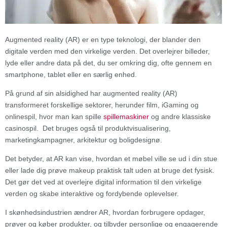
Augmented reality (AR) er en type teknologi, der blander den
digitale verden med den virkelige verden. Det overlejrer billeder,
lyde eller andre data på det, du ser omkring dig, ofte gennem en
smartphone, tablet eller en særlig enhed.
På grund af sin alsidighed har augmented reality (AR)
transformeret forskellige sektorer, herunder film, iGaming og
onlinespil, hvor man kan spille
spillemaskiner
og andre klassiske
casinospil. Det bruges også til produktvisualisering,
marketingkampagner, arkitektur og boligdesignø.
Det betyder, at AR kan vise, hvordan et møbel ville se ud i din stue
eller lade dig prøve makeup praktisk talt uden at bruge det fysisk.
Det gør det ved at overlejre digital information til den virkelige
verden og skabe interaktive og fordybende oplevelser.
I skønhedsindustrien ændrer AR, hvordan forbrugere opdager,
prøver og køber produkter, og tilbyder personlige og engagerende