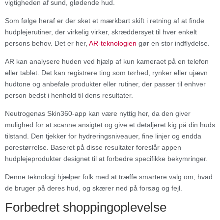
vigtigheden af ​​sund, glødende hud.
Som følge heraf er der sket et mærkbart skift i retning af at finde
hudplejerutiner, der virkelig virker, skræddersyet til hver enkelt
persons behov. Det er her,
AR-teknologien
gør en stor indflydelse.
AR kan analysere huden ved hjælp af kun kameraet på en telefon
eller tablet. Det kan registrere ting som tørhed, rynker eller ujævn
hudtone og anbefale produkter eller rutiner, der passer til enhver
person bedst i henhold til dens resultater.
Neutrogenas Skin360-app kan være nyttig her, da den giver
mulighed for at scanne ansigtet og give et detaljeret kig på din huds
tilstand. Den tjekker for hydreringsniveauer, fine linjer og endda
porestørrelse. Baseret på disse resultater foreslår appen
hudplejeprodukter designet til at forbedre specifikke bekymringer.
Denne teknologi hjælper folk med at træffe smartere valg om, hvad
de bruger på deres hud, og skærer ned på forsøg og fejl.
Forbedret shoppingoplevelse