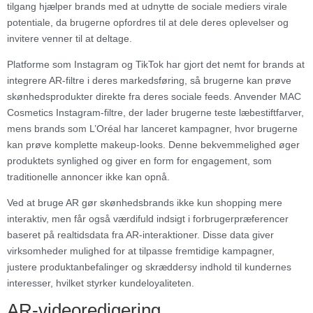
tilgang hjælper brands med at udnytte de sociale mediers virale
potentiale, da brugerne opfordres til at dele deres oplevelser og
invitere venner til at deltage.
Platforme som Instagram og TikTok har gjort det nemt for brands at
integrere AR-filtre i deres markedsføring, så brugerne kan prøve
skønhedsprodukter direkte fra deres sociale feeds. Anvender MAC
Cosmetics Instagram-filtre, der lader brugerne teste læbestiftfarver,
mens brands som L’Oréal har lanceret kampagner, hvor brugerne
kan prøve komplette makeup-looks. Denne bekvemmelighed øger
produktets synlighed og giver en form for engagement, som
traditionelle annoncer ikke kan opnå.
Ved at bruge AR gør skønhedsbrands ikke kun shopping mere
interaktiv, men får også værdifuld indsigt i forbrugerpræferencer
baseret på realtidsdata fra AR-interaktioner. Disse data giver
virksomheder mulighed for at tilpasse fremtidige kampagner,
justere produktanbefalinger og skræddersy indhold til kundernes
interesser, hvilket styrker kundeloyaliteten.
AR-videoredigering