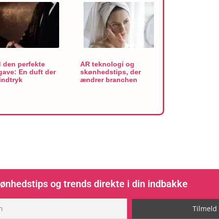
 den perfekte
AR teknologi og
gave: En duft der
skønhedstips, der
indtryk
ændrer branchen
ønhedstips og trends direkte i din indbakke