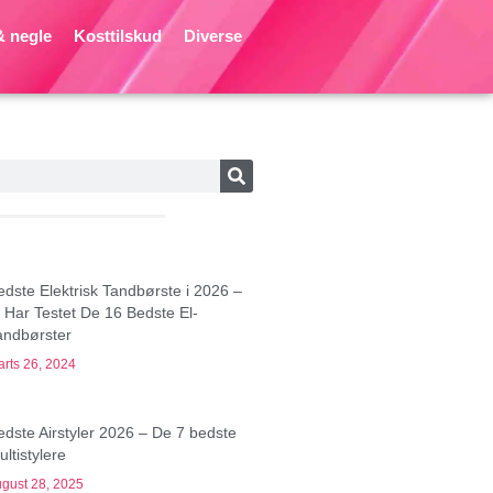
 negle
Kosttilskud
Diverse
edste Elektrisk Tandbørste i 2026 –
i Har Testet De 16 Bedste El-
andbørster
rts 26, 2024
edste Airstyler 2026 – De 7 bedste
ltistylere
gust 28, 2025