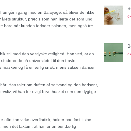
B
år han går i gang med en Balayage, så bliver der ikke
ok
 hårets struktur, præcis som han lærte det som ung
kke bare når kunden forlader salonen, men også tre
B
hik stil med den vestjyske ærlighed. Han ved, at en
ok
n studerende på universitetet til den travle
ide masken og få en ærlig snak, mens saksen danser
s hår. Han taler om duften af saltvand og den horisont,
rvsliv, vil han for evigt blive husket som den dygtige
er ofte kan virke overfladisk, holder han fast i sine
s, men det faktum, at han er en bundærlig