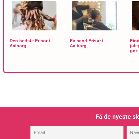
Den bedste Frisør i
En sand Frisør i
Find
Aalborg
Aalborg
jule
gør 
Få de nyeste sk