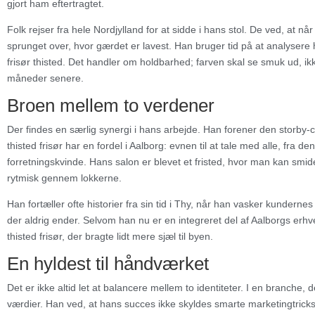
gjort ham eftertragtet.
Folk rejser fra hele Nordjylland for at sidde i hans stol. De ved, at n
sprunget over, hvor gærdet er lavest. Han bruger tid på at analysere
frisør thisted. Det handler om holdbarhed; farven skal se smuk ud, i
måneder senere.
Broen mellem to verdener
Der findes en særlig synergi i hans arbejde. Han forener den storby-c
thisted frisør har en fordel i Aalborg: evnen til at tale med alle, fra de
forretningskvinde. Hans salon er blevet et fristed, hvor man kan sm
rytmisk gennem lokkerne.
Han fortæller ofte historier fra sin tid i Thy, når han vasker kunderne
der aldrig ender. Selvom han nu er en integreret del af Aalborgs erhve
thisted frisør, der bragte lidt mere sjæl til byen.
En hyldest til håndværket
Det er ikke altid let at balancere mellem to identiteter. I en branche, d
værdier. Han ved, at hans succes ikke skyldes smarte marketingtrick