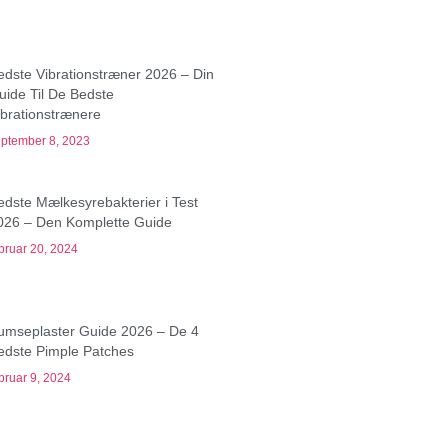
edste Vibrationstræner 2026 – Din
uide Til De Bedste
ibrationstrænere
ptember 8, 2023
edste Mælkesyrebakterier i Test
026 – Den Komplette Guide
bruar 20, 2024
umseplaster Guide 2026 – De 4
edste Pimple Patches
bruar 9, 2024