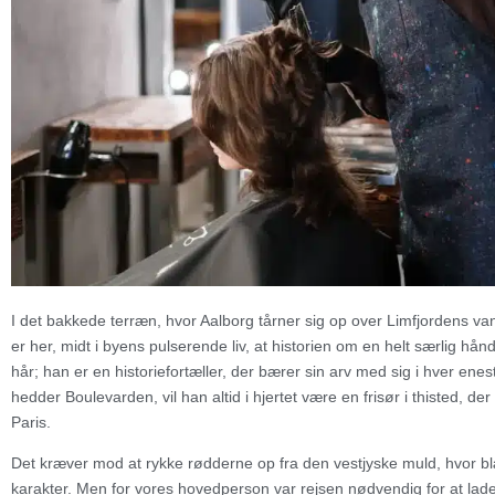
I det bakkede terræn, hvor Aalborg tårner sig op over Limfjordens vande
er her, midt i byens pulserende liv, at historien om en helt særlig hånd
hår; han er en historiefortæller, der bærer sin arv med sig i hver 
hedder Boulevarden, vil han altid i hjertet være en frisør i thisted, d
Paris.
Det kræver mod at rykke rødderne op fra den vestjyske muld, hvor b
karakter. Men for vores hovedperson var rejsen nødvendig for at lade k