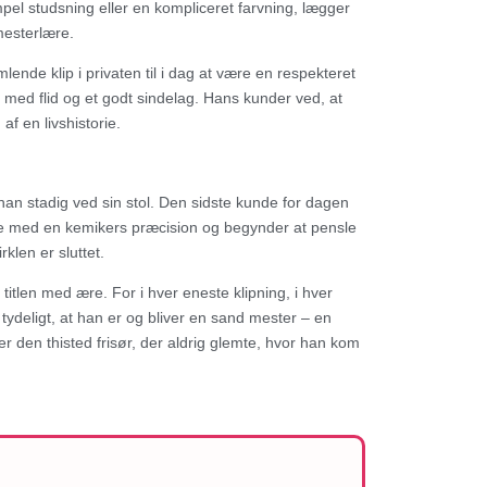
el studsning eller en kompliceret farvning, lægger
mesterlære.
ende klip i privaten til i dag at være en respekteret
 med flid og et godt sindelag. Hans kunder ved, at
af en livshistorie.
an stadig ved sin stol. Den sidste kunde for dagen
rne med en kemikers præcision og begynder at pensle
klen er sluttet.
titlen med ære. For i hver eneste klipning, i hver
tydeligt, at han er og bliver en sand mester – en
 den thisted frisør, der aldrig glemte, hvor han kom