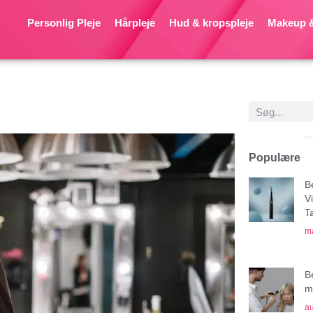
Personlig Pleje
Hårpleje
Hud & kropspleje
Makeup &
Populære
B
V
T
ma
B
mu
au