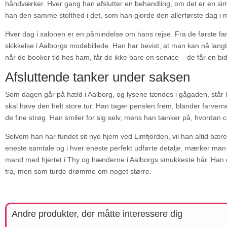
håndværker. Hver gang han afslutter en behandling, om det er en simp
han den samme stolthed i det, som han gjorde den allerførste dag i 
Hver dag i salonen er en påmindelse om hans rejse. Fra de første faml
skikkelse i Aalborgs modebillede. Han har bevist, at man kan nå langt
når de booker tid hos ham, får de ikke bare en service – de får en bid 
Afsluttende tanker under saksen
Som dagen går på hæld i Aalborg, og lysene tændes i gågaden, står h
skal have den helt store tur. Han tager penslen frem, blander farve
de fine strøg. Han smiler for sig selv, mens han tænker på, hvordan cir
Selvom han har fundet sit nye hjem ved Limfjorden, vil han altid bære 
eneste samtale og i hver eneste perfekt udførte detalje, mærker man 
mand med hjertet i Thy og hænderne i Aalborgs smukkeste hår. Han er
fra, men som turde drømme om noget større.
Andre produkter, der måtte interessere dig