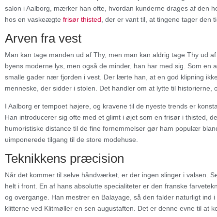
salon i Aalborg, mærker han ofte, hvordan kunderne drages af den hel
hos en vaskeægte
frisør thisted
, der er vant til, at tingene tager den 
Arven fra vest
Man kan tage manden ud af Thy, men man kan aldrig tage Thy ud af m
byens moderne lys, men også de minder, han har med sig. Som en ambi
smalle gader nær fjorden i vest. Der lærte han, at en god klipning i
menneske, der sidder i stolen. Det handler om at lytte til historierne, o
I Aalborg er tempoet højere, og kravene til de nyeste trends er konstan
Han introducerer sig ofte med et glimt i øjet som en frisør i thisted, 
humoristiske distance til de fine fornemmelser gør ham populær blan
uimponerede tilgang til de store modehuse.
Teknikkens præcision
Når det kommer til selve håndværket, er der ingen slinger i valsen. Se
helt i front. En af hans absolutte specialiteter er den franske farvet
og overgange. Han mestrer en Balayage, så den falder naturligt ind i
klitterne ved Klitmøller en sen augustaften. Det er denne evne til at 