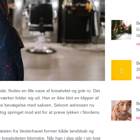
B
G
V
se
B
2
fe
, findes en lille oase af kreativitet og jysk ro. Det
værker folder sig ud. Han er ikke blot en klipper af
B
eneste bevægelse med saksen. Selvom adressen nu
B
er tog springet mod øst for at prøve lykken i Nordens
fe
læsten fra Vesterhavet former både landskab og
reativiteten blomstre. Når han i dag står i sin lyse