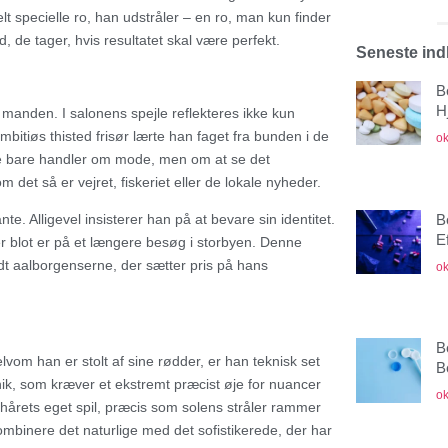
t specielle ro, han udstråler – en ro, man kun finder
tid, de tager, hvis resultatet skal være perfekt.
Seneste in
B
H
anden. I salonens spejle reflekteres ikke kun
tiøs thisted frisør lærte han faget fra bunden i de
ok
kke bare handler om mode, men om at se det
m det så er vejret, fiskeriet eller de lokale nyheder.
te. Alligevel insisterer han på at bevare sin identitet.
B
E
der blot er på et længere besøg i storbyen. Denne
dt aalborgenserne, der sætter pris på hans
ok
B
lvom han er stolt af sine rødder, er han teknisk set
B
eknik, som kræver et ekstremt præcist øje for nuancer
ok
 hårets eget spil, præcis som solens stråler rammer
kombinere det naturlige med det sofistikerede, der har