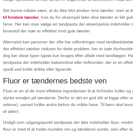
Det kunne måske være, at du ikke blot ønsker rene tænder, men at du
til hvidere tænder
, hvis du for eksempel føler dine tænder er lidt gule
farve. Her kan man vælge en tandpasta der eksempelvis indeholder sili
farvestof der især er effektivt mod gule tænder.
Alternativt kan personer der ofte har udfordringer med tandkødsbet
der effektivt sænker risikoen for dette problem, her er især klorhexidi
dog bør disse typer typisk kun bruges efter aftale med tandlægen. 
tandpasta der indeholder kaliumnitrat eller tinflourider, der er en e
opstå ved kolde drikke eller lignende.
Fluor er tændernes bedste ven
Fluor er en af de mest effektive ingredienser til at forhindre huller og
styrke emaljen på tænderne. Derfor er det en god idé at kigge efter 
voksne), uanset hvilke andre behov du måtte have. Til børn skal ko
af alder).
Undgå som udgangspunkt tandpasta der ikke indeholder fluor, medmin
flour er med til at holde munden ren og tænderne sunde, selv efter du