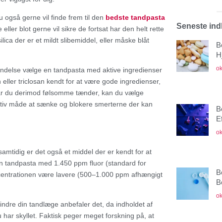
 også gerne vil finde frem til den
bedste tandpasta
Seneste in
 eller blot gerne vil sikre de fortsat har den helt rette
ca der er et mildt slibemiddel, eller måske blåt
B
H
ok
ændelse vælge en tandpasta med aktive ingredienser
n eller triclosan kendt for at være gode ingredienser,
Har du derimod følsomme tænder, kan du vælge
ffektiv måde at sænke og blokere smerterne der kan
B
E
ok
 samtidig er det også et middel der er kendt for at
en tandpasta med 1.450 ppm fluor (standard for
B
ncentrationen være lavere (500–1.000 ppm afhængigt
B
ok
dre din tandlæge anbefaler det, da indholdet af
 har skyllet. Faktisk peger meget forskning på, at