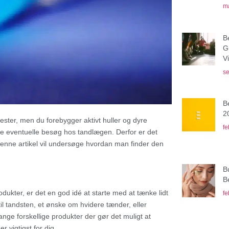
ma
B
G
V
se
B
2
ster, men du forebygger aktivt huller og dyre
fe
de eventuelle besøg hos tandlægen. Derfor er det
denne artikel vil undersøge hvordan man finder den
B
B
ukter, er det en god idé at starte med at tænke lidt
fe
l tandsten, et ønske om hvidere tænder, eller
 forskellige produkter der gør det muligt at
r vigtigst for dig.