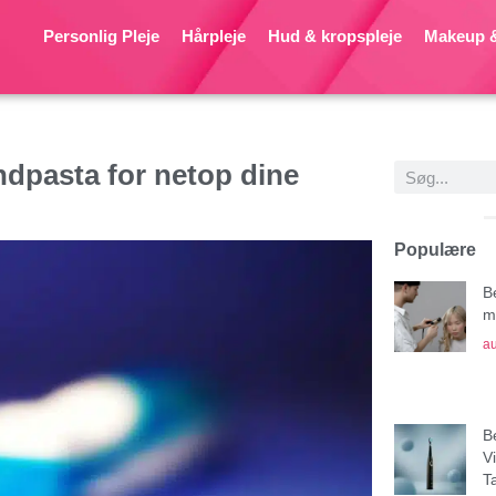
Personlig Pleje
Hårpleje
Hud & kropspleje
Makeup &
ndpasta for netop dine
Populære
B
mu
au
B
V
T