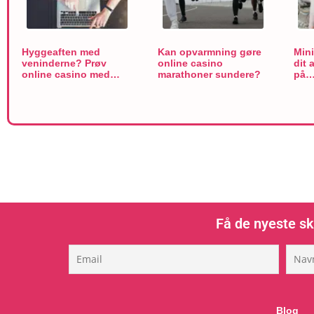
Hyggeaften med
Kan opvarmning gøre
Mini
veninderne? Prøv
online casino
dit 
online casino med…
marathoner sundere?
på
Få de nyeste sk
Blog