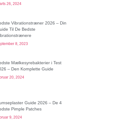
rts 26, 2024
edste Vibrationstræner 2026 – Din
uide Til De Bedste
ibrationstrænere
ptember 8, 2023
edste Mælkesyrebakterier i Test
026 – Den Komplette Guide
bruar 20, 2024
umseplaster Guide 2026 – De 4
edste Pimple Patches
bruar 9, 2024