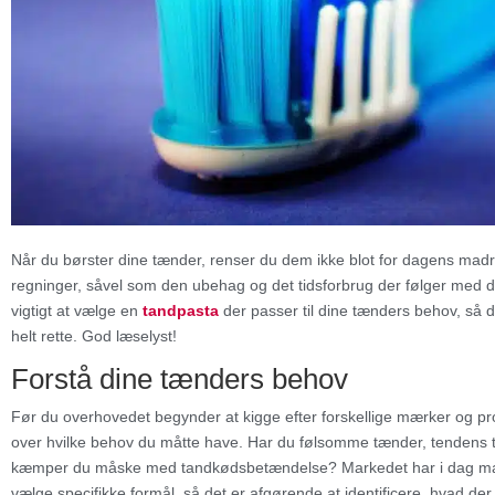
Når du børster dine tænder, renser du dem ikke blot for dagens madre
regninger, såvel som den ubehag og det tidsforbrug der følger med 
vigtigt at vælge en
tandpasta
der passer til dine tænders behov, så 
helt rette. God læselyst!
Forstå dine tænders behov
Før du overhovedet begynder at kigge efter forskellige mærker og prod
over hvilke behov du måtte have. Har du følsomme tænder, tendens ti
kæmper du måske med tandkødsbetændelse? Markedet har i dag mange
vælge specifikke formål, så det er afgørende at identificere, hvad der e