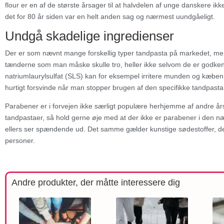
flour er en af de største årsager til at halvdelen af unge danskere ikke
det for 80 år siden var en helt anden sag og nærmest uundgåeligt.
Undgå skadelige ingredienser
Der er som nævnt mange forskellig typer tandpasta på markedet, men i
tænderne som man måske skulle tro, heller ikke selvom de er godken
natriumlaurylsulfat (SLS) kan for eksempel irritere munden og kæben 
hurtigt forsvinde når man stopper brugen af den specifikke tandpasta
Parabener er i forvejen ikke særligt populære herhjemme af andre år
tandpastaer, så hold gerne øje med at der ikke er parabener i den
ellers ser spændende ud. Det samme gælder kunstige sødestoffer, de
personer.
Andre produkter, der måtte interessere dig