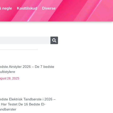
 negle
Kosttilskud
Diverse
edste Airstyler 2026 – De 7 bedste
ltistylere
gust 28, 2025
edste Elektrisk Tandbørste i 2026 –
i Har Testet De 16 Bedste El-
andbørster