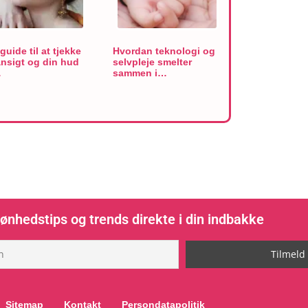
guide til at tjekke
Hvordan teknologi og
ansigt og din hud
selvpleje smelter
…
sammen i…
ønhedstips og trends direkte i din indbakke
Sitemap
Kontakt
Persondatapolitik