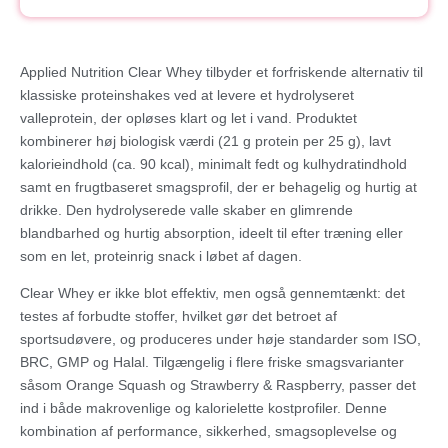
Applied Nutrition Clear Whey tilbyder et forfriskende alternativ til
klassiske proteinshakes ved at levere et hydrolyseret
valleprotein, der opløses klart og let i vand. Produktet
kombinerer høj biologisk værdi (21 g protein per 25 g), lavt
kalorieindhold (ca. 90 kcal), minimalt fedt og kulhydratindhold
samt en frugtbaseret smagsprofil, der er behagelig og hurtig at
drikke. Den hydrolyserede valle skaber en glimrende
blandbarhed og hurtig absorption, ideelt til efter træning eller
som en let, proteinrig snack i løbet af dagen.
Clear Whey er ikke blot effektiv, men også gennemtænkt: det
testes af forbudte stoffer, hvilket gør det betroet af
sportsudøvere, og produceres under høje standarder som ISO,
BRC, GMP og Halal. Tilgængelig i flere friske smagsvarianter
såsom Orange Squash og Strawberry & Raspberry, passer det
ind i både makrovenlige og kalorielette kostprofiler. Denne
kombination af performance, sikkerhed, smagsoplevelse og