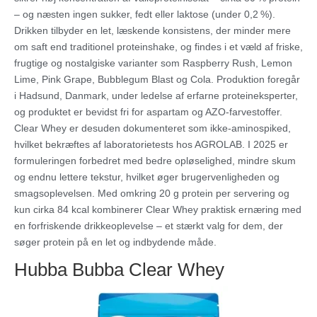
– og næsten ingen sukker, fedt eller laktose (under 0,2 %).
Drikken tilbyder en let, læskende konsistens, der minder mere
om saft end traditionel proteinshake, og findes i et væld af friske,
frugtige og nostalgiske varianter som Raspberry Rush, Lemon
Lime, Pink Grape, Bubblegum Blast og Cola. Produktion foregår
i Hadsund, Danmark, under ledelse af erfarne proteineksperter,
og produktet er bevidst fri for aspartam og AZO-farvestoffer.
Clear Whey er desuden dokumenteret som ikke-aminospiked,
hvilket bekræftes af laboratorietests hos AGROLAB. I 2025 er
formuleringen forbedret med bedre opløselighed, mindre skum
og endnu lettere tekstur, hvilket øger brugervenligheden og
smagsoplevelsen. Med omkring 20 g protein per servering og
kun cirka 84 kcal kombinerer Clear Whey praktisk ernæring med
en forfriskende drikkeoplevelse – et stærkt valg for dem, der
søger protein på en let og indbydende måde.
Hubba Bubba Clear Whey