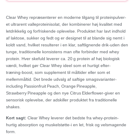
Clear Whey repræsenterer en moderne tilgang til proteinpulver-
et ultrarent valleproteinisolat, der kombinerer høj kvalitet med
letdrikkelig og forfriskende oplevelse. Produktet har lavt indhold
af laktose, sukker og fedt og er designet til at blande sig nemt i
koldt vand, hvilket resulterer i en klar, saftlignende drik-uden den
tunge, traditionelle konsistens man ofte forbinder med whey
protein. Hver skefuld leverer ca. 20 g protein af høj biologisk
værdi, hvilket gør Clear Whey ideel som et hurtigt efter-
træning‑boost, som supplement til måltider eller som et
mellemmåltid. Det brede udvalg af saftige smagsvarianter-
including Passionfruit Peach, Orange Pineapple,
Strawberry Pineapple og den nye Citrus Elderflower-giver en
sensorisk oplevelse, der adskiller produktet fra traditionelle
shakes.
Kort sagt:
Clear Whey leverer det bedste fra whey-protein-
hurtig absorption og muskelstøtte-i en let, frisk og velsmagende
form.