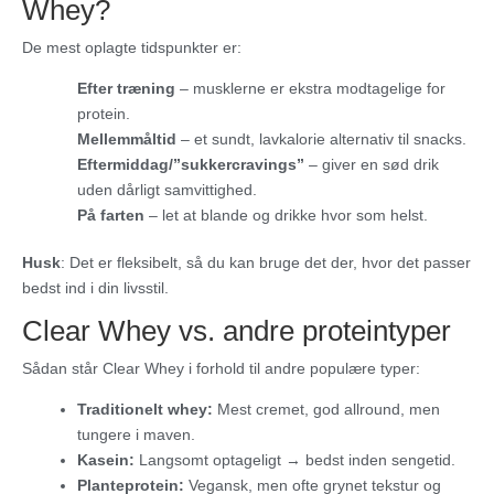
Whey?
De mest oplagte tidspunkter er:
Efter træning
– musklerne er ekstra modtagelige for
protein.
Mellemmåltid
– et sundt, lavkalorie alternativ til snacks.
Eftermiddag/”sukkercravings”
– giver en sød drik
uden dårligt samvittighed.
På farten
– let at blande og drikke hvor som helst.
Husk
: Det er fleksibelt, så du kan bruge det der, hvor det passer
bedst ind i din livsstil.
Clear Whey vs. andre proteintyper
Sådan står Clear Whey i forhold til andre populære typer:
Traditionelt whey:
Mest cremet, god allround, men
tungere i maven.
Kasein:
Langsomt optageligt → bedst inden sengetid.
Planteprotein:
Vegansk, men ofte grynet tekstur og