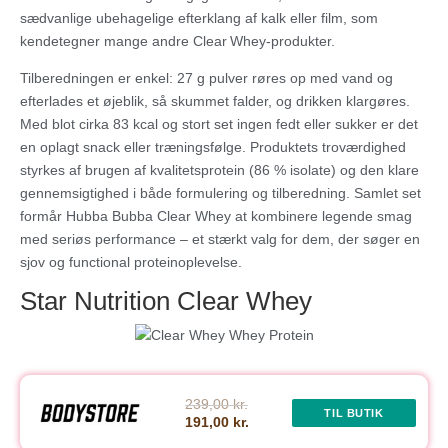
sædvanlige ubehagelige efterklang af kalk eller film, som
kendetegner mange andre Clear Whey‑produkter.
Tilberedningen er enkel: 27 g pulver røres op med vand og
efterlades et øjeblik, så skummet falder, og drikken klargøres.
Med blot cirka 83 kcal og stort set ingen fedt eller sukker er det
en oplagt snack eller træningsfølge. Produktets troværdighed
styrkes af brugen af kvalitetsprotein (86 % isolate) og den klare
gennemsigtighed i både formulering og tilberedning. Samlet set
formår Hubba Bubba Clear Whey at kombinere legende smag
med seriøs performance – et stærkt valg for dem, der søger en
sjov og functional proteinoplevelse.
Star Nutrition Clear Whey
239,00 kr.
TIL BUTIK
191,00 kr.