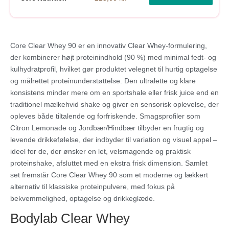
Core Clear Whey 90 er en innovativ Clear Whey-formulering,
der kombinerer højt proteinindhold (90 %) med minimal fedt- og
kulhydratprofil, hvilket gør produktet velegnet til hurtig optagelse
og målrettet proteinunderstøttelse. Den ultralette og klare
konsistens minder mere om en sportshale eller frisk juice end en
traditionel mælkehvid shake og giver en sensorisk oplevelse, der
opleves både tiltalende og forfriskende. Smagsprofiler som
Citron Lemonade og Jordbær/Hindbær tilbyder en frugtig og
levende drikkefølelse, der indbyder til variation og visuel appel –
ideel for de, der ønsker en let, velsmagende og praktisk
proteinshake, afsluttet med en ekstra frisk dimension. Samlet
set fremstår Core Clear Whey 90 som et moderne og lækkert
alternativ til klassiske proteinpulvere, med fokus på
bekvemmelighed, optagelse og drikkeglæde.
Bodylab Clear Whey