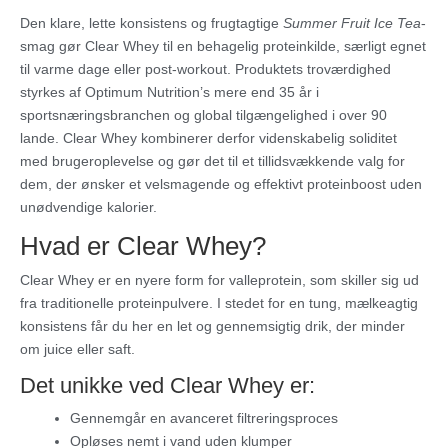
Den klare, lette konsistens og frugtagtige
Summer Fruit Ice Tea
-
smag gør Clear Whey til en behagelig proteinkilde, særligt egnet
til varme dage eller post-workout. Produktets troværdighed
styrkes af Optimum Nutrition’s mere end 35 år i
sportsnæringsbranchen og global tilgængelighed i over 90
lande. Clear Whey kombinerer derfor videnskabelig soliditet
med brugeroplevelse og gør det til et tillidsvækkende valg for
dem, der ønsker et velsmagende og effektivt proteinboost uden
unødvendige kalorier.
Hvad er Clear Whey?
Clear Whey er en nyere form for valleprotein, som skiller sig ud
fra traditionelle proteinpulvere. I stedet for en tung, mælkeagtig
konsistens får du her en let og gennemsigtig drik, der minder
om juice eller saft.
Det unikke ved Clear Whey er:
Gennemgår en avanceret filtreringsproces
Opløses nemt i vand uden klumper