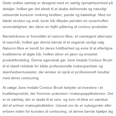
Dette unikke værktøj er designet med en særlig opmærksomhed på
detaljer, hvilket gør det ideelt til at skabe definerede og naturligt
udseende konturer omkring kindben, pande og kæbelinje. Med sin
bløde struktur og små, korte hår tilbyder penslen en uovertruffen
anvendelighed, der sikrer en fejlfri påføring af contour-produkter.
Børstehårene er fremstillet af naturon-fibre, et overlegent alternativ
til naturhår, hvilket gør denne børste til et vegansk venligt valg.
Naturon-fibre er kendt for deres holdbarhed og evne til at efterligne
kvaliteterne af ægte hår, hvilket sikrer en jævn og ensartet
produktfordeling. Denne egenskab gør Jane Iredale Contour Brush
til et ideelt redskab for både professionelle makeupartister og
skønhedsentusiaster, der ønsker at opnå et professionelt resultat
med deres contouring.
At vælge Jane Iredale Contour Brush betyder at investere i et
kvalitetsprodukt, der fremmer præcision i makeupapplikationen. Det
er et værktøj, der er skabt til at vare, og som vil blive en værdsat
del af enhver makeupkollektion. Uanset om du er nybegynder eller
erfaren inden for kunsten af contouring, vil denne børste hjælpe dig