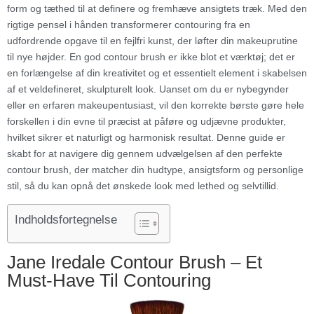
form og tæthed til at definere og fremhæve ansigtets træk. Med den
rigtige pensel i hånden transformerer contouring fra en
udfordrende opgave til en fejlfri kunst, der løfter din makeuprutine
til nye højder. En god contour brush er ikke blot et værktøj; det er
en forlængelse af din kreativitet og et essentielt element i skabelsen
af et veldefineret, skulpturelt look. Uanset om du er nybegynder
eller en erfaren makeupentusiast, vil den korrekte børste gøre hele
forskellen i din evne til præcist at påføre og udjævne produkter,
hvilket sikrer et naturligt og harmonisk resultat. Denne guide er
skabt for at navigere dig gennem udvælgelsen af den perfekte
contour brush, der matcher din hudtype, ansigtsform og personlige
stil, så du kan opnå det ønskede look med lethed og selvtillid.
Indholdsfortegnelse
Jane Iredale Contour Brush – Et
Must-Have Til Contouring