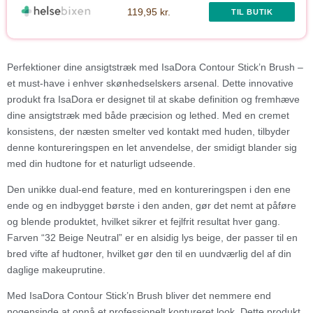
119,95 kr.
TIL BUTIK
Perfektioner dine ansigtstræk med IsaDora Contour Stick’n Brush –
et must-have i enhver skønhedselskers arsenal. Dette innovative
produkt fra IsaDora er designet til at skabe definition og fremhæve
dine ansigtstræk med både præcision og lethed. Med en cremet
konsistens, der næsten smelter ved kontakt med huden, tilbyder
denne kontureringspen en let anvendelse, der smidigt blander sig
med din hudtone for et naturligt udseende.
Den unikke dual-end feature, med en kontureringspen i den ene
ende og en indbygget børste i den anden, gør det nemt at påføre
og blende produktet, hvilket sikrer et fejlfrit resultat hver gang.
Farven “32 Beige Neutral” er en alsidig lys beige, der passer til en
bred vifte af hudtoner, hvilket gør den til en uundværlig del af din
daglige makeuprutine.
Med IsaDora Contour Stick’n Brush bliver det nemmere end
nogensinde at opnå et professionelt kontureret look. Dette produkt