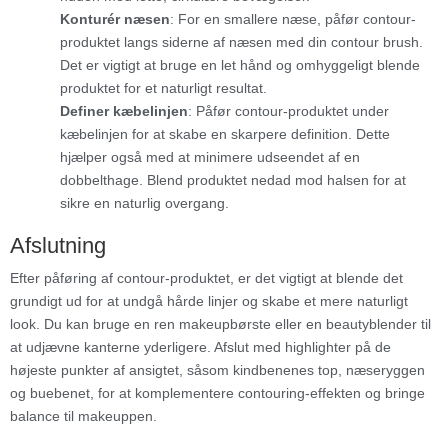
Konturér næsen
: For en smallere næse, påfør contour-
produktet langs siderne af næsen med din contour brush.
Det er vigtigt at bruge en let hånd og omhyggeligt blende
produktet for et naturligt resultat.
Definer kæbelinjen
: Påfør contour-produktet under
kæbelinjen for at skabe en skarpere definition. Dette
hjælper også med at minimere udseendet af en
dobbelthage. Blend produktet nedad mod halsen for at
sikre en naturlig overgang.
Afslutning
Efter påføring af contour-produktet, er det vigtigt at blende det
grundigt ud for at undgå hårde linjer og skabe et mere naturligt
look. Du kan bruge en ren makeupbørste eller en beautyblender til
at udjævne kanterne yderligere. Afslut med highlighter på de
højeste punkter af ansigtet, såsom kindbenenes top, næseryggen
og buebenet, for at komplementere contouring-effekten og bringe
balance til makeuppen.