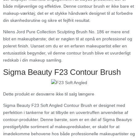
både miljøvenlige og effektive. Denne contour brush er ikke bare et
makeup-værktøj; det er et stykke håndværk designet til at forbedre
din skønhedsrutine og sikre et fejlfrit resultat.
Nilens Jord Pure Collection Sculpting Brush No. 186 er mere end
blot en makeupbørste; det er nøglen til at opnå en professionel og
poleret finish. Uanset om du er en erfaren makeupartist eller en
entusiastisk begynder, vil denne contour brush blive et uvurderligt
redskab i din makeup samling.
Sigma Beauty F23 Contour Brush
Dette produkt er desværre ikke til salg længere
Sigma Beauty F23 Soft Angled Contour Brush er designet med
perfektion i tankerne for at tilbyde en uovertruffen anvendelse af
contour-produkter. Denne børste, som er en del af Sigma Beautys
prestigefyldte sortiment af makeupredskaber, er skabt for at
imødekomme behovene hos både professionelle makeupartister og