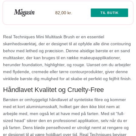
82,00 kr.
TIL BUTIK
Real Techniques Mini Multitask Brush er en essentiel
skønhedsværktøj, der er designet til at opfylde alle dine contouring
behov med lethed og præcision. Denne alsidige børste er en sand
multitasker, der kan bruges til en række makeupapplikationer,
herunder foundation, highlighter, og rouge. Uanset om du arbejder
med flydende, cremede eller tørre contourprodukter, giver denne
vinklede børste dig mulighed for at skabe et perfekt og fejlfrit finish.
Håndlavet Kvalitet og Cruelty-Free
Børsten er omhyggeligt håndlavet af syntetiske fibre og kommer
med et kort aluminiumsskaft, hvilket gør den ikke blot nem at
arbejde med, men også let at have med på farten. Med sit “full-
sized head” sikrer den en professionel applikation, selv når du er
på farten. Dens bløde penselhoved er utroligt nemt at rengøre og
er designet til at være holdbart over tid. Real Techniques beviser