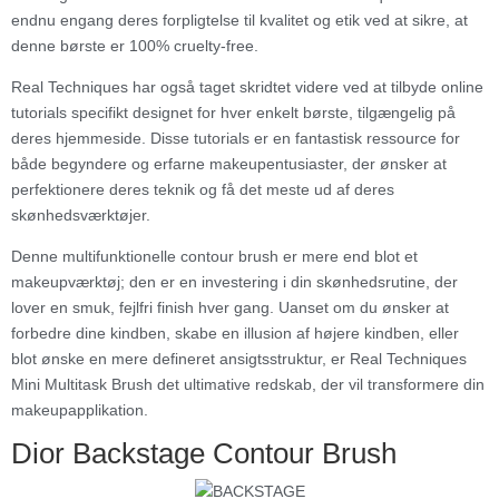
endnu engang deres forpligtelse til kvalitet og etik ved at sikre, at
denne børste er 100% cruelty-free.
Real Techniques har også taget skridtet videre ved at tilbyde online
tutorials specifikt designet for hver enkelt børste, tilgængelig på
deres hjemmeside. Disse tutorials er en fantastisk ressource for
både begyndere og erfarne makeupentusiaster, der ønsker at
perfektionere deres teknik og få det meste ud af deres
skønhedsværktøjer.
Denne multifunktionelle contour brush er mere end blot et
makeupværktøj; den er en investering i din skønhedsrutine, der
lover en smuk, fejlfri finish hver gang. Uanset om du ønsker at
forbedre dine kindben, skabe en illusion af højere kindben, eller
blot ønske en mere defineret ansigtsstruktur, er Real Techniques
Mini Multitask Brush det ultimative redskab, der vil transformere din
makeupapplikation.
Dior Backstage Contour Brush