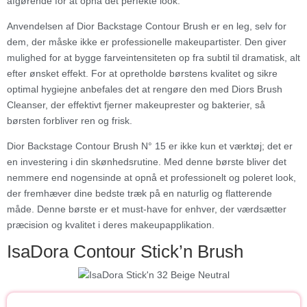
afgørende for at opnå det perfekte look.
Anvendelsen af Dior Backstage Contour Brush er en leg, selv for
dem, der måske ikke er professionelle makeupartister. Den giver
mulighed for at bygge farveintensiteten op fra subtil til dramatisk, alt
efter ønsket effekt. For at opretholde børstens kvalitet og sikre
optimal hygiejne anbefales det at rengøre den med Diors Brush
Cleanser, der effektivt fjerner makeuprester og bakterier, så
børsten forbliver ren og frisk.
Dior Backstage Contour Brush N° 15 er ikke kun et værktøj; det er
en investering i din skønhedsrutine. Med denne børste bliver det
nemmere end nogensinde at opnå et professionelt og poleret look,
der fremhæver dine bedste træk på en naturlig og flatterende
måde. Denne børste er et must-have for enhver, der værdsætter
præcision og kvalitet i deres makeupapplikation.
IsaDora Contour Stick’n Brush