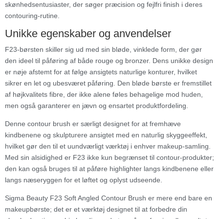
skønhedsentusiaster, der søger præcision og fejlfri finish i deres
contouring-rutine.
Unikke egenskaber og anvendelser
F23-børsten skiller sig ud med sin bløde, vinklede form, der gør
den ideel til påføring af både rouge og bronzer. Dens unikke design
er nøje afstemt for at følge ansigtets naturlige konturer, hvilket
sikrer en let og ubesværet påføring. Den bløde børste er fremstillet
af højkvalitets fibre, der ikke alene føles behagelige mod huden,
men også garanterer en jævn og ensartet produktfordeling.
Denne contour brush er særligt designet for at fremhæve
kindbenene og skulpturere ansigtet med en naturlig skyggeeffekt,
hvilket gør den til et uundværligt værktøj i enhver makeup-samling.
Med sin alsidighed er F23 ikke kun begrænset til contour-produkter;
den kan også bruges til at påføre highlighter langs kindbenene eller
langs næseryggen for et løftet og oplyst udseende.
Sigma Beauty F23 Soft Angled Contour Brush er mere end bare en
makeupbørste; det er et værktøj designet til at forbedre din