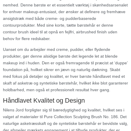
nemhed. Denne børste er et essentielt værktøj i skønhedsarsenalet
for enhver makeup-entusiast, der ønsker at definere og fremhæve
ansigtstræk med både creme- og pudderbaserede
contourprodukter. Med sine korte, tætte børstehår er denne
contour brush ideel til at opnå en fejlfri, airbrushed finish uden
behov for flere redskaber.
Uanset om du arbejder med creme, pudder, eller flydende
produkter, gør denne alsidige børste det legende let at blende
makeup ind i huden. Den er også fremragende til præcist at ‘duppe’
foundation på, hvilket sikrer en jævn og naturlig dækning. Skabt
med fokus på detaljer og kvalitet, er hver børste håndlavet med et
skaft af asketræ og syntetiske børstehår, hvilket ikke blot garanterer
holdbarhed, men også et professionelt resultat hver gang.
Håndlavet Kvalitet og Design
Nilens Jord forpligter sig til bæredygtighed og kvalitet, hvilket ses i
valget af materialer til Pure Collection Sculpting Brush No. 186. Det
naturlige asketræsskaft og de syntetiske børstehår er bevidste valg,
der afspejler mærkets engagement i at tilbyde produkter, der er