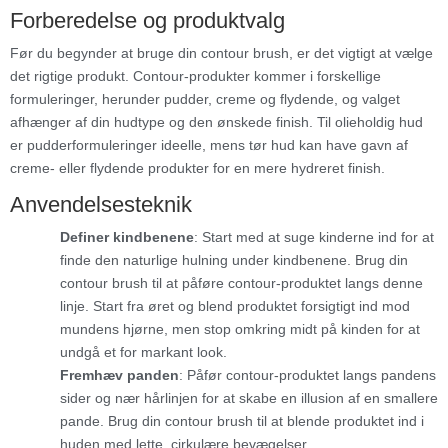
Forberedelse og produktvalg
Før du begynder at bruge din contour brush, er det vigtigt at vælge
det rigtige produkt. Contour-produkter kommer i forskellige
formuleringer, herunder pudder, creme og flydende, og valget
afhænger af din hudtype og den ønskede finish. Til olieholdig hud
er pudderformuleringer ideelle, mens tør hud kan have gavn af
creme- eller flydende produkter for en mere hydreret finish.
Anvendelsesteknik
Definer kindbenene
: Start med at suge kinderne ind for at
finde den naturlige hulning under kindbenene. Brug din
contour brush til at påføre contour-produktet langs denne
linje. Start fra øret og blend produktet forsigtigt ind mod
mundens hjørne, men stop omkring midt på kinden for at
undgå et for markant look.
Fremhæv panden
: Påfør contour-produktet langs pandens
sider og nær hårlinjen for at skabe en illusion af en smallere
pande. Brug din contour brush til at blende produktet ind i
huden med lette, cirkulære bevægelser.