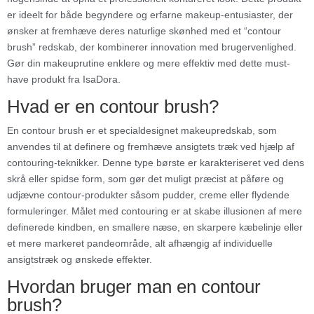
er ideelt for både begyndere og erfarne makeup-entusiaster, der
ønsker at fremhæve deres naturlige skønhed med et “contour
brush” redskab, der kombinerer innovation med brugervenlighed.
Gør din makeuprutine enklere og mere effektiv med dette must-
have produkt fra IsaDora.
Hvad er en contour brush?
En contour brush er et specialdesignet makeupredskab, som
anvendes til at definere og fremhæve ansigtets træk ved hjælp af
contouring-teknikker. Denne type børste er karakteriseret ved dens
skrå eller spidse form, som gør det muligt præcist at påføre og
udjævne contour-produkter såsom pudder, creme eller flydende
formuleringer. Målet med contouring er at skabe illusionen af mere
definerede kindben, en smallere næse, en skarpere kæbelinje eller
et mere markeret pandeområde, alt afhængig af individuelle
ansigtstræk og ønskede effekter.
Hvordan bruger man en contour
brush?