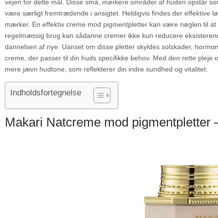
vejen for dette mål. Disse små, mørkere områder af huden opstår som
være særligt fremtrædende i ansigtet. Heldigvis findes der effektive
mærker. En effektiv creme mod pigmentpletter kan være nøglen til at
regelmæssig brug kan sådanne cremer ikke kun reducere eksisterend
dannelsen af nye. Uanset om disse pletter skyldes solskader, hormonel
creme, der passer til din huds specifikke behov. Med den rette pleje 
mere jævn hudtone, som reflekterer din indre sundhed og vitalitet.
Indholdsfortegnelse
Makari Natcreme mod pigmentpletter –