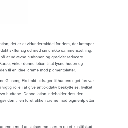
lotion; det er et vidundermiddel for dem, der kæmper
dukt skiller sig ud med sin unikke sammensætning,
er på at udjævne hudtonen og gradvist reducere
arse, virker denne lotion til at lysne huden og
den til en ideel creme mod pigmentpletter.
ns Ginseng Ekstrakt bidrager til hudens eget forsvar
igtig rolle i at give antioxidativ beskyttelse, hvilket
vn hudtone. Denne lotion indeholder desuden
t gør den til en foretrukken creme mod pigmentpletter
n sammen med ansigtscreme, serum og et kosttilskud,