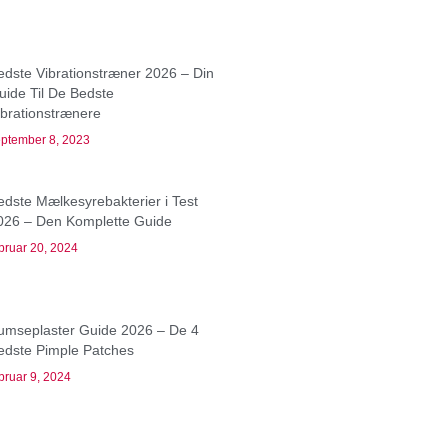
edste Vibrationstræner 2026 – Din
uide Til De Bedste
ibrationstrænere
ptember 8, 2023
edste Mælkesyrebakterier i Test
026 – Den Komplette Guide
bruar 20, 2024
umseplaster Guide 2026 – De 4
edste Pimple Patches
bruar 9, 2024