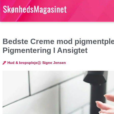
Bedste Creme mod pigmentple
Pigmentering I Ansigtet
Hud & kropspleje
Signe Jensen