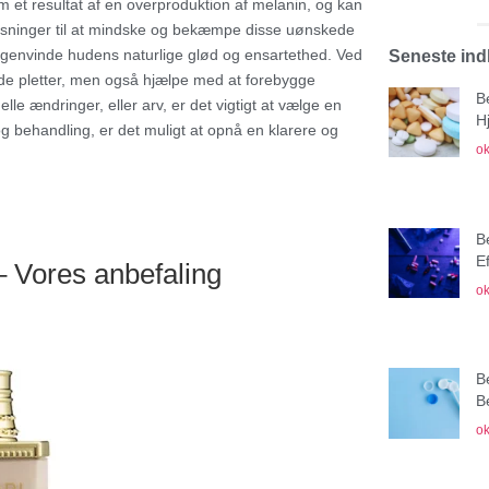
 et resultat af en overproduktion af melanin, og kan
 løsninger til at mindske og bekæmpe disse uønskede
 genvinde hudens naturlige glød og ensartethed. Ved
Seneste in
e pletter, men også hjælpe med at forebygge
B
le ændringer, eller arv, er det vigtigt at vælge en
H
og behandling, er det muligt at opnå en klarere og
ok
B
E
 Vores anbefaling
ok
B
B
ok