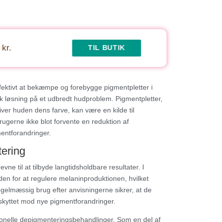
 kr.
TIL BUTIK
fektivt at bekæmpe og forebygge pigmentpletter i
k løsning på et udbredt hudproblem. Pigmentpletter,
ver huden dens farve, kan være en kilde til
ugerne ikke blot forvente en reduktion af
entforandringer.
tering
 til at tilbyde langtidsholdbare resultater. I
den for at regulere melaninproduktionen, hvilket
gelmæssig brug efter anvisningerne sikrer, at de
eskyttet mod nye pigmentforandringer.
onelle depigmenteringsbehandlinger. Som en del af