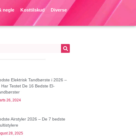
 negle
Kosttilskud
Diverse
edste Elektrisk Tandbørste i 2026 –
i Har Testet De 16 Bedste El-
andbørster
rts 26, 2024
edste Airstyler 2026 – De 7 bedste
ltistylere
gust 28, 2025