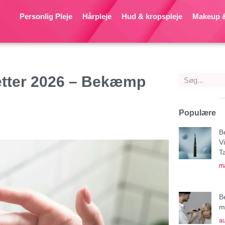
Personlig Pleje
Hårpleje
Hud & kropspleje
Makeup &
tter 2026 – Bekæmp
Populære
B
V
T
ma
B
mu
au