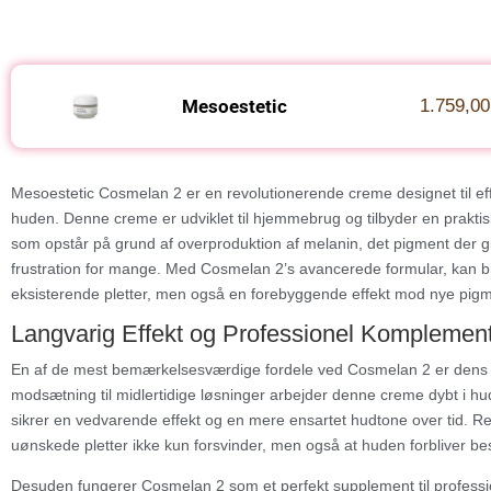
Mesoestetic
1.759,00
Mesoestetic Cosmelan 2 er en revolutionerende creme designet til ef
huden. Denne creme er udviklet til hjemmebrug og tilbyder en praktis
som opstår på grund af overproduktion af melanin, det pigment der gi
frustration for mange. Med Cosmelan 2’s avancerede formular, kan br
eksisterende pletter, men også en forebyggende effekt mod nye pigm
Langvarig Effekt og Professionel Komplemen
En af de mest bemærkelsesværdige fordele ved Cosmelan 2 er dens evne
modsætning til midlertidige løsninger arbejder denne creme dybt i hu
sikrer en vedvarende effekt og en mere ensartet hudtone over tid. Re
uønskede pletter ikke kun forsvinder, men også at huden forbliver b
Desuden fungerer Cosmelan 2 som et perfekt supplement til professi