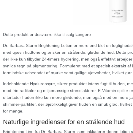
Dette produkt er desværre ikke til salg længere
Dr. Barbara Sturm Brightening Lotion er mere end blot en fugtigheds
med ujævn hudtone og ønsker en strålende, glødende hud. Dette pro
der ikke kun tilbyder 24-timers hydrering, men også effektivt arbejd
synlige tegn på pigmentering. Formuleret med et specielt ekstrakt af K
formindske udseendet af mørke samt gullige ujævnheder, hvilket gør 
Indeholdende Hyaluronsyre, sikrer produktet intens fugt til huden, me
mod frie radikaler og miljømæssige stressfaktorer. E-Vitamin spiller en v
efterlader huden ikke kun mere glødende, men også med en mere jæ
shimmer-partikler, der øjeblikkeligt giver huden en smuk glød, hvilke
for mange.
Naturlige ingredienser for en strålende hud
Brightening Line fra Dr. Barbara Sturm, som inkluderer denne lotio