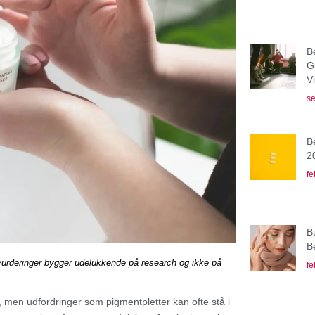
B
G
V
se
B
2
fe
B
B
vurderinger bygger udelukkende på research og ikke på
fe
 men udfordringer som pigmentpletter kan ofte stå i