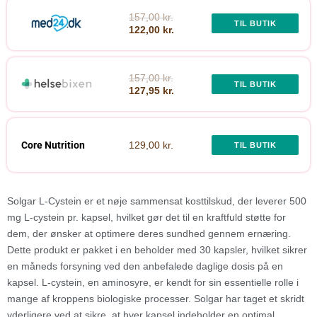
157,00 kr.
TIL BUTIK
122,00 kr.
157,00 kr.
TIL BUTIK
127,95 kr.
Core Nutrition
129,00 kr.
TIL BUTIK
Solgar L-Cystein er et nøje sammensat kosttilskud, der leverer 500
mg L-cystein pr. kapsel, hvilket gør det til en kraftfuld støtte for
dem, der ønsker at optimere deres sundhed gennem ernæring.
Dette produkt er pakket i en beholder med 30 kapsler, hvilket sikrer
en måneds forsyning ved den anbefalede daglige dosis på en
kapsel. L-cystein, en aminosyre, er kendt for sin essentielle rolle i
mange af kroppens biologiske processer. Solgar har taget et skridt
yderligere ved at sikre, at hver kapsel indeholder en optimal