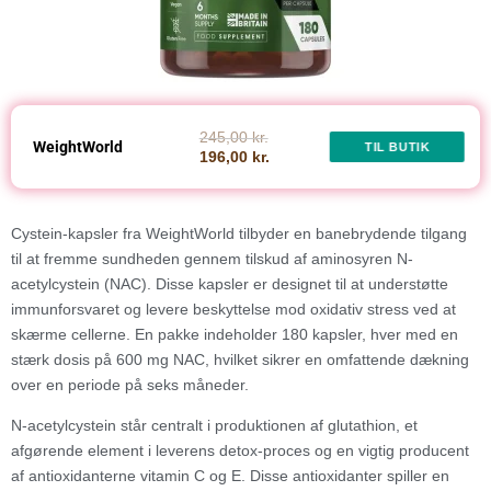
245,00 kr.
WeightWorld
TIL BUTIK
196,00 kr.
Cystein-kapsler fra WeightWorld tilbyder en banebrydende tilgang
til at fremme sundheden gennem tilskud af aminosyren N-
acetylcystein (NAC). Disse kapsler er designet til at understøtte
immunforsvaret og levere beskyttelse mod oxidativ stress ved at
skærme cellerne. En pakke indeholder 180 kapsler, hver med en
stærk dosis på 600 mg NAC, hvilket sikrer en omfattende dækning
over en periode på seks måneder.
N-acetylcystein står centralt i produktionen af glutathion, et
afgørende element i leverens detox-proces og en vigtig producent
af antioxidanterne vitamin C og E. Disse antioxidanter spiller en