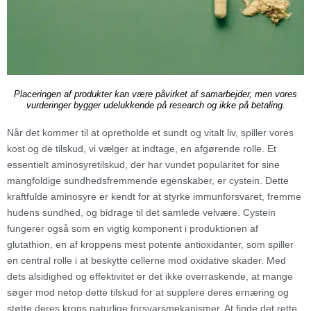
Placeringen af produkter kan være påvirket af samarbejder, men vores
vurderinger bygger udelukkende på research og ikke på betaling.
Når det kommer til at opretholde et sundt og vitalt liv, spiller vores
kost og de tilskud, vi vælger at indtage, en afgørende rolle. Et
essentielt aminosyretilskud, der har vundet popularitet for sine
mangfoldige sundhedsfremmende egenskaber, er cystein. Dette
kraftfulde aminosyre er kendt for at styrke immunforsvaret, fremme
hudens sundhed, og bidrage til det samlede velvære. Cystein
fungerer også som en vigtig komponent i produktionen af
glutathion, en af kroppens mest potente antioxidanter, som spiller
en central rolle i at beskytte cellerne mod oxidative skader. Med
dets alsidighed og effektivitet er det ikke overraskende, at mange
søger mod netop dette tilskud for at supplere deres ernæring og
støtte deres krops naturlige forsvarsmekanismer. At finde det rette