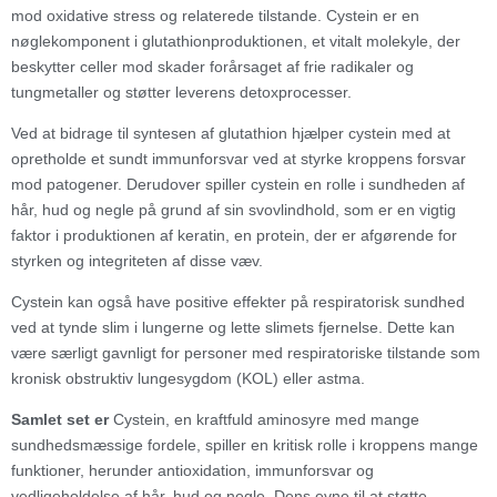
mod oxidative stress og relaterede tilstande. Cystein er en
nøglekomponent i glutathionproduktionen, et vitalt molekyle, der
beskytter celler mod skader forårsaget af frie radikaler og
tungmetaller og støtter leverens detoxprocesser.
Ved at bidrage til syntesen af glutathion hjælper cystein med at
opretholde et sundt immunforsvar ved at styrke kroppens forsvar
mod patogener. Derudover spiller cystein en rolle i sundheden af
hår, hud og negle på grund af sin svovlindhold, som er en vigtig
faktor i produktionen af keratin, en protein, der er afgørende for
styrken og integriteten af disse væv.
Cystein kan også have positive effekter på respiratorisk sundhed
ved at tynde slim i lungerne og lette slimets fjernelse. Dette kan
være særligt gavnligt for personer med respiratoriske tilstande som
kronisk obstruktiv lungesygdom (KOL) eller astma.
Samlet set er
Cystein, en kraftfuld aminosyre med mange
sundhedsmæssige fordele, spiller en kritisk rolle i kroppens mange
funktioner, herunder antioxidation, immunforsvar og
vedligeholdelse af hår, hud og negle. Dens evne til at støtte