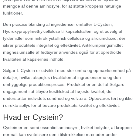
mængde af denne aminosyre, for at støtte kroppens naturlige
funktioner.
Den præcise blanding af ingredienser omfatter L-Cystein,
Hydroxypropylmethylcellulose til kapselskallen, og et udvalg af
fyldemidler som mikrokrystallinsk cellulose og siliciumdioxid, der
sikrer produktets integritet og effektivitet. Antiklumpningsmidlet
magnesiumsalte af fedtsyrer anvendes også for at opretholde
kvaliteten af kapslernes indhold.
Solgar L-Cystein er udviklet med stor omhu og opmærksomhed på
detaljer, hvilket afspejles i kvaliteten af ingredienserne og den
omhyggelige produktionsproces. Produktet er en del af Solgars
engagement i at tilbyde kosttilskud af højeste kvalitet, der
understøtter individets sundhed og velvære. Opbevares tørt og ikke
i direkte sollys for at bevare produktets kvalitet og effektivitet.
Hvad er Cystein?
Cystein er en semi-essentiel aminosyre, hvilket betyder, at kroppen
normalt kan syntetisere den i tilstrækkelige mængder under