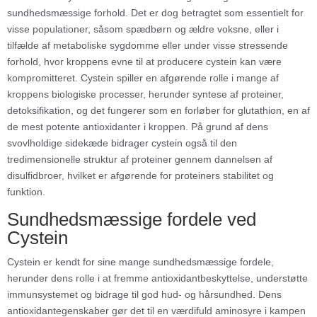
sundhedsmæssige forhold. Det er dog betragtet som essentielt for
visse populationer, såsom spædbørn og ældre voksne, eller i
tilfælde af metaboliske sygdomme eller under visse stressende
forhold, hvor kroppens evne til at producere cystein kan være
kompromitteret. Cystein spiller en afgørende rolle i mange af
kroppens biologiske processer, herunder syntese af proteiner,
detoksifikation, og det fungerer som en forløber for glutathion, en af
de mest potente antioxidanter i kroppen. På grund af dens
svovlholdige sidekæde bidrager cystein også til den
tredimensionelle struktur af proteiner gennem dannelsen af
disulfidbroer, hvilket er afgørende for proteiners stabilitet og
funktion.
Sundhedsmæssige fordele ved
Cystein
Cystein er kendt for sine mange sundhedsmæssige fordele,
herunder dens rolle i at fremme antioxidantbeskyttelse, understøtte
immunsystemet og bidrage til god hud- og hårsundhed. Dens
antioxidantegenskaber gør det til en værdifuld aminosyre i kampen