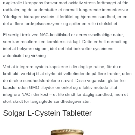
nøglerolle i kroppens forsvar mod oxidativ stress forårsaget af frie
radikaler, og de understøtter et normalt fungerende immunforsvar.
Yderligere bidrager cystein til fertilitet og hjernens sundhed, er en
del af flere fordøjelsesenzymer og spiller en rolle i stofskiftet.
Et særligt træk ved NAC-kosttilskud er deres svovlholdige natur,
som kan resultere i en karakteristisk lugt. Dette er helt normalt og
intet at bekymre sig om, idet det blot bekræfter cysteinens
autenticitet og virkning.
Ved at integrere cystein-kapslerne i din daglige rutine, får du et
kraftfuldt værktøj til at styrke dit velbefindende på flere fronter, uden
de direkte sundhedsfordelene nævnt. Disse veganske, glutenfrie
kapsler uden GMO tilbyder en enkel og effektiv metode til at
integrere NAC i din kost – et lille skridt for daglig sundhed, men et
stort skridt for langsigtede sundhedsgevinster.
Solgar L-Cystein Tabletter