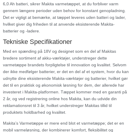
6,0 Ah batteri, sikrer Makita varmetæppet, at du forbliver varm
gennem længere perioder uden behov for konstant genopladning.
Det er vigtigt at bemærke, at tæppet leveres uden batteri og lader,
hvilket giver dig friheden til at anvende eksisterende Makita-
batterier og -ladere.
Tekniske Specifikationer
Med en spænding på 18V og designet som en del af Makitas
bredere sortiment af akku-værktøjer, understreger dette
varmetæppe brandets forpligtelse til innovation og kvalitet. Selvom
der ikke medfølger batterier, er det en del af et system, hvor du kan
udnytte dine eksisterende Makita-værktøjer og batterier, hvilket gør
det til en praktisk og økonomisk løsning for dem, der allerede har
investeret i Makita-platformen. Tæppet kommer med en garanti på
2 år, og ved registrering online hos Makita, kan du udvide din
reklamationsret til 3 år, hvilket understreger Makitas tillid til
produktets holdbarhed og kvalitet.
Makita’s Varmetæppe er mere end blot et varmetæppe; det er en
mobil varmeløsning, der kombinerer komfort, fleksibilitet og