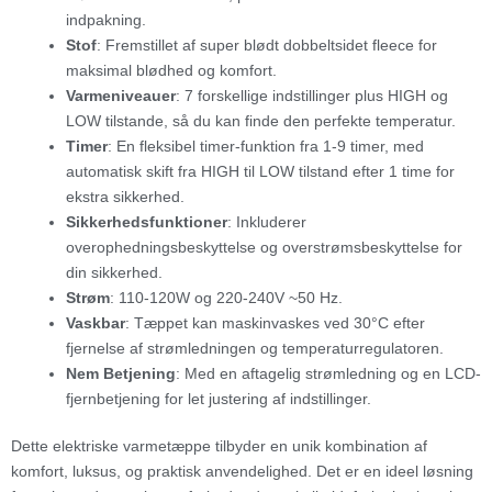
indpakning.
Stof
: Fremstillet af super blødt dobbeltsidet fleece for
maksimal blødhed og komfort.
Varmeniveauer
: 7 forskellige indstillinger plus HIGH og
LOW tilstande, så du kan finde den perfekte temperatur.
Timer
: En fleksibel timer-funktion fra 1-9 timer, med
automatisk skift fra HIGH til LOW tilstand efter 1 time for
ekstra sikkerhed.
Sikkerhedsfunktioner
: Inkluderer
overophedningsbeskyttelse og overstrømsbeskyttelse for
din sikkerhed.
Strøm
: 110-120W og 220-240V ~50 Hz.
Vaskbar
: Tæppet kan maskinvaskes ved 30°C efter
fjernelse af strømledningen og temperaturregulatoren.
Nem Betjening
: Med en aftagelig strømledning og en LCD-
fjernbetjening for let justering af indstillinger.
Dette elektriske varmetæppe tilbyder en unik kombination af
komfort, luksus, og praktisk anvendelighed. Det er en ideel løsning