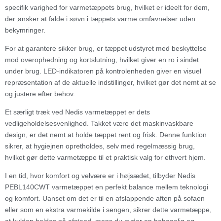
specifik varighed for varmetæppets brug, hvilket er ideelt for dem,
der ønsker at falde i søvn i tæppets varme omfavnelser uden
bekymringer.
For at garantere sikker brug, er tæppet udstyret med beskyttelse
mod overophedning og kortslutning, hvilket giver en ro i sindet
under brug. LED-indikatoren på kontrolenheden giver en visuel
repræsentation af de aktuelle indstillinger, hvilket gør det nemt at se
og justere efter behov.
Et særligt træk ved Nedis varmetæppet er dets
vedligeholdelsesvenlighed. Takket være det maskinvaskbare
design, er det nemt at holde tæppet rent og frisk. Denne funktion
sikrer, at hygiejnen opretholdes, selv med regelmæssig brug,
hvilket gør dette varmetæppe til et praktisk valg for ethvert hjem.
I en tid, hvor komfort og velvære er i højsædet, tilbyder Nedis
PEBL140CWT varmetæppet en perfekt balance mellem teknologi
og komfort. Uanset om det er til en afslappende aften på sofaen
eller som en ekstra varmekilde i sengen, sikrer dette varmetæppe,
at kulden holdes på afstand, mens du nyder en behagelig og