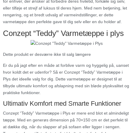
for enhver, der ønsker at forbedre deres hviletid, forkæle sig selv,
eller tilføje et strejf af luksus til deres hjem. Med nem betjening, let
rengøring, og et bredt udvalg af varmeindstillinger, er dette
varmetæppe den perfekte gave til dig selv eller en du holder af.
Conzept “Teddy” Varmetæppe i plys
Dette produkt er desværre ikke til salg længere
Er du på jagt efter en måde at forblive varm og hyggelig på, uanset
hvor koldt det er udenfor? Så er Conzept “Teddy” Varmetæppe i
Plys det ideelle valg for dig. Dette varmetæppe er designet til at
tilbyde ultimativ komfort og afslapning med sin bløde plyskvalitet og
praktiske funktioner.
Ultimativ Komfort med Smarte Funktioner
Conzept “Teddy” Varmetæppe i Plys er mere end blot et almindeligt
tæppe. Med en generøs dimension på 70×150 cm er det perfekt til
at dække dig, når du slapper af på sofaen eller ligger i sengen.