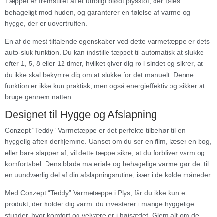
Tæppet er fremstillet af et utroligt blødt plysstof, der føles
behageligt mod huden, og garanterer en følelse af varme og
hygge, der er uovertruffen.
En af de mest tiltalende egenskaber ved dette varmetæppe er dets
auto-sluk funktion. Du kan indstille tæppet til automatisk at slukke
efter 1, 5, 8 eller 12 timer, hvilket giver dig ro i sindet og sikrer, at
du ikke skal bekymre dig om at slukke for det manuelt. Denne
funktion er ikke kun praktisk, men også energieffektiv og sikker at
bruge gennem natten.
Designet til Hygge og Afslapning
Conzept “Teddy” Varmetæppe er det perfekte tilbehør til en
hyggelig aften derhjemme. Uanset om du ser en film, læser en bog,
eller bare slapper af, vil dette tæppe sikre, at du forbliver varm og
komfortabel. Dens bløde materiale og behagelige varme gør det til
en uundværlig del af din afslapningsrutine, især i de kolde måneder.
Med Conzept “Teddy” Varmetæppe i Plys, får du ikke kun et
produkt, der holder dig varm; du investerer i mange hyggelige
stunder, hvor komfort og velvære er i højsædet. Glem alt om de