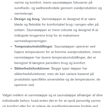
varme og komfort, mens saunatæpper fokuserer på
sundheds- og wellnessfordele gennem svedproduktion og
varmeterapi.
Design og brug
: Varmetæpper er designet til at være
bløde og fleksible for komfortabel brug i sengen eller på
sofaen. Saunatæpper er mere robuste og designet til at
indkapsle brugerens krop for at maksimere
varmeeksponeringen.
Temperaturindstillinger
: Saunatæpper opererer ved
højere temperaturer for at fremme svedproduktion, mens
varmetæpper har lavere temperaturindstillinger, der er
beregnet til længere perioders brug og komfort.
Sikkerhedsfunktioner
: Begge typer tæpper har
sikkerhedsfunktioner, men de kan variere baseret på
produktets specifikke anvendelse og de temperaturer, de
opererer ved.
Valget mellem et varmetæppe og et saunatæppe afhænger af dine
individuelle behov, hvad enten det er for at opnå personlig varme
og komfort eller for at opleve de sundhedsmæssige fordele ved