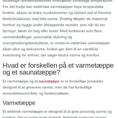
forskellige familiemedlemmer foretrækker forskellige temperaturer.
For det tredje kan elektriske varmetæpper have terapeutiske
fordele, såsom at lindre muskelsmerter og stivhed ved at fremme
blodcirkulationen med blid varme. Endelig tilbyder de maksimal
komfort og hygge under afslappende stunder, som når du ser
fjernsyn, læser en bog eller sover. Med funktioner som flere
varmeindstillinger, automatisk slukning og
overophedningsbeskyttelse, er moderne elektriske varmetæpper
både sikre og bekvemme, hvilket gør dem til en værdifuld
investering for enhver, der søger ekstra varme og komfort.
Hvad er forskellen på et varmetæppe
og et saunatæppe?
Et varmetæppe og et
saunatæppe
er to forskellige produkter
designet til at generere varme, men de har forskellige
anvendelsesområder og funktionaliteter.
Varmetæppe
Et elektrisk varmetæppe er designet til at give personlig varme og
komfort. Det er typisk lavet af blødt, fleksibelt materiale og kan