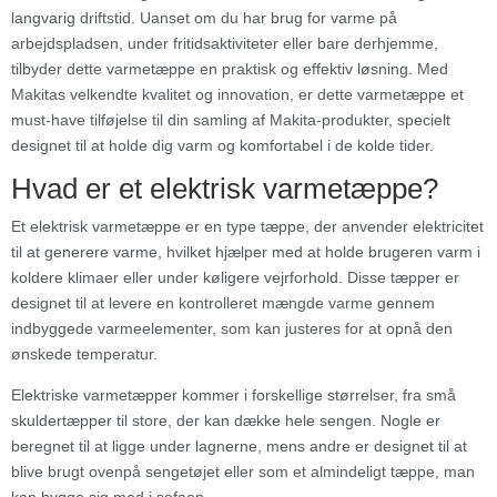
langvarig driftstid. Uanset om du har brug for varme på
arbejdspladsen, under fritidsaktiviteter eller bare derhjemme,
tilbyder dette varmetæppe en praktisk og effektiv løsning. Med
Makitas velkendte kvalitet og innovation, er dette varmetæppe et
must-have tilføjelse til din samling af Makita-produkter, specielt
designet til at holde dig varm og komfortabel i de kolde tider.
Hvad er et elektrisk varmetæppe?
Et elektrisk varmetæppe er en type tæppe, der anvender elektricitet
til at generere varme, hvilket hjælper med at holde brugeren varm i
koldere klimaer eller under køligere vejrforhold. Disse tæpper er
designet til at levere en kontrolleret mængde varme gennem
indbyggede varmeelementer, som kan justeres for at opnå den
ønskede temperatur.
Elektriske varmetæpper kommer i forskellige størrelser, fra små
skuldertæpper til store, der kan dække hele sengen. Nogle er
beregnet til at ligge under lagnerne, mens andre er designet til at
blive brugt ovenpå sengetøjet eller som et almindeligt tæppe, man
kan hygge sig med i sofaen.