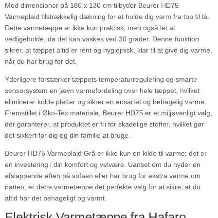
Med dimensioner på 180 x 130 cm tilbyder Beurer HD75
Varmeplaid tilstrækkelig dækning for at holde dig varm fra top til tå.
Dette varmetæppe er ikke kun praktisk, men også let at
vedligeholde, da det kan vaskes ved 30 grader. Denne funktion
sikrer, at tæppet altid er rent og hygiejnisk, klar til at give dig varme,
når du har brug for det.
Yderligere forstærker tæppets temperaturregulering og smarte
sensorsystem en jævn varmefordeling over hele tæppet, hvilket
eliminerer kolde pletter og sikrer en ensartet og behagelig varme.
Fremstillet i Øko-Tex materiale, Beurer HD75 er et miljøvenligt valg,
der garanterer, at produktet er fri for skadelige stoffer, hvilket gør
det sikkert for dig og din familie at bruge.
Beurer HD75 Varmeplaid Grå er ikke kun en kilde til varme; det er
en investering i din komfort og velvære. Uanset om du nyder en
afslappende aften på sofaen eller har brug for ekstra varme om
natten, er dette varmetæppe det perfekte valg for at sikre, at du
altid har det behageligt og varmt.
Elektrisk Varmetæppe fra Hafaro