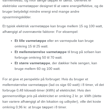
varmeniveau, og hvor længe tæppet er tændt. Generelt er
elektriske varmetæpper designet til at være energieffektive, og de
bruger betydeligt mindre energi end mange andre
opvarmningskilder.
Et typisk elektrisk varmetæppe kan bruge mellem 15 og 100 watt,
afhængigt af ovennævnte faktorer. For eksempel:
Et lille varmetæppe
eller en varmepude kan bruge
omkring 15 til 25 watt.
Et mellemstørrelse varmetæppe
til brug på sofaen kan
forbruge omkring 50 til 70 watt.
Et større varmetæppe
, der dækker hele sengen, kan
bruge mellem 60 og 100 watt.
For at give et perspektiv på forbruget: Hvis du bruger et
mellemstørrelse varmetæppe (lad os sige 60 watt) i 8 timer, vil det
forbruge 0,48 kilowatt-timer (kWh) af elektricitet. Hvis den
gennemsnitlige pris på elektricitet er omkring 2 kr. pr. kWh (dette
kan variere afhængigt af din lokation og udbyder), ville det koste
omkring 0,96 kr. at bruge tæppet i 8 timer.