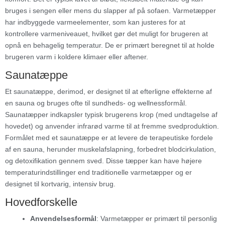
bruges i sengen eller mens du slapper af på sofaen. Varmetæpper
har indbyggede varmeelementer, som kan justeres for at
kontrollere varmeniveauet, hvilket gør det muligt for brugeren at
opnå en behagelig temperatur. De er primært beregnet til at holde
brugeren varm i koldere klimaer eller aftener.
Saunatæppe
Et saunatæppe, derimod, er designet til at efterligne effekterne af
en sauna og bruges ofte til sundheds- og wellnessformål.
Saunatæpper indkapsler typisk brugerens krop (med undtagelse af
hovedet) og anvender infrarød varme til at fremme svedproduktion.
Formålet med et saunatæppe er at levere de terapeutiske fordele
af en sauna, herunder muskelafslapning, forbedret blodcirkulation,
og detoxifikation gennem sved. Disse tæpper kan have højere
temperaturindstillinger end traditionelle varmetæpper og er
designet til kortvarig, intensiv brug.
Hovedforskelle
Anvendelsesformål
: Varmetæpper er primært til personlig