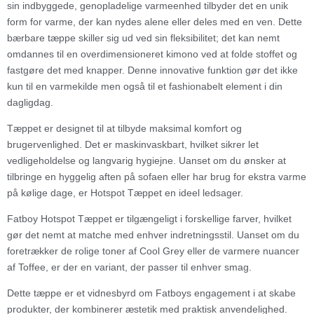
sin indbyggede, genopladelige varmeenhed tilbyder det en unik
form for varme, der kan nydes alene eller deles med en ven. Dette
bærbare tæppe skiller sig ud ved sin fleksibilitet; det kan nemt
omdannes til en overdimensioneret kimono ved at folde stoffet og
fastgøre det med knapper. Denne innovative funktion gør det ikke
kun til en varmekilde men også til et fashionabelt element i din
dagligdag.
Tæppet er designet til at tilbyde maksimal komfort og
brugervenlighed. Det er maskinvaskbart, hvilket sikrer let
vedligeholdelse og langvarig hygiejne. Uanset om du ønsker at
tilbringe en hyggelig aften på sofaen eller har brug for ekstra varme
på kølige dage, er Hotspot Tæppet en ideel ledsager.
Fatboy Hotspot Tæppet er tilgængeligt i forskellige farver, hvilket
gør det nemt at matche med enhver indretningsstil. Uanset om du
foretrækker de rolige toner af Cool Grey eller de varmere nuancer
af Toffee, er der en variant, der passer til enhver smag.
Dette tæppe er et vidnesbyrd om Fatboys engagement i at skabe
produkter, der kombinerer æstetik med praktisk anvendelighed.