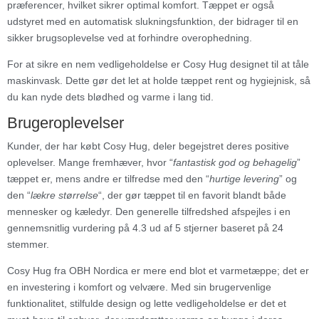
præferencer, hvilket sikrer optimal komfort. Tæppet er også
udstyret med en automatisk slukningsfunktion, der bidrager til en
sikker brugsoplevelse ved at forhindre overophedning.
For at sikre en nem vedligeholdelse er Cosy Hug designet til at tåle
maskinvask. Dette gør det let at holde tæppet rent og hygiejnisk, så
du kan nyde dets blødhed og varme i lang tid.
Brugeroplevelser
Kunder, der har købt Cosy Hug, deler begejstret deres positive
oplevelser. Mange fremhæver, hvor “
fantastisk god og behagelig
”
tæppet er, mens andre er tilfredse med den “
hurtige levering
” og
den “
lækre størrelse
“, der gør tæppet til en favorit blandt både
mennesker og kæledyr. Den generelle tilfredshed afspejles i en
gennemsnitlig vurdering på 4.3 ud af 5 stjerner baseret på 24
stemmer.
Cosy Hug fra OBH Nordica er mere end blot et varmetæppe; det er
en investering i komfort og velvære. Med sin brugervenlige
funktionalitet, stilfulde design og lette vedligeholdelse er det et