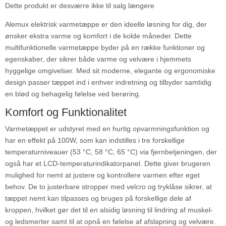
Dette produkt er desværre ikke til salg længere
Alemux elektrisk varmetæppe er den ideelle løsning for dig, der
ønsker ekstra varme og komfort i de kolde måneder. Dette
multifunktionelle varmetæppe byder på en række funktioner og
egenskaber, der sikrer både varme og velvære i hjemmets
hyggelige omgivelser. Med sit moderne, elegante og ergonomiske
design passer tæppet ind i enhver indretning og tilbyder samtidig
en blød og behagelig følelse ved berøring.
Komfort og Funktionalitet
Varmetæppet er udstyret med en hurtig opvarmningsfunktion og
har en effekt på 100W, som kan indstilles i tre forskellige
temperaturniveauer (53 °C, 58 °C, 65 °C) via fjernbetjeningen, der
også har et LCD-temperaturindikatorpanel. Dette giver brugeren
mulighed for nemt at justere og kontrollere varmen efter eget
behov. De to justerbare stropper med velcro og tryklåse sikrer, at
tæppet nemt kan tilpasses og bruges på forskellige dele af
kroppen, hvilket gør det til en alsidig løsning til lindring af muskel-
og ledsmerter samt til at opnå en følelse af afslapning og velvære.