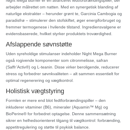
Night Mega Burner er en avanceret fedtforbrændingspiller, der
arbejder målrettet om natten. Med en synergetisk blanding af
naturlige ekstrakter – herunder grønt te, Garcinia Cambogia og
paradisfrø – stimulerer den stofskiftet, øger energiforbruget og
fremmer termogenese i hvilende tilstand. Ingrediensvalgene er
evidensbaserede, hvilket styrker produktets troværdighed.
Afslappende søvnstøtte
Uden syreholdige stimulanser indeholder Night Mega Burner
også rogivende komponenter som citronmelisse, safran
(Saffr’Activ®) og L-teanin. Disse virker beroligende, reducerer
stress og forbedrer søvnkvaliteten – alt sammen essentielt for
optimal regenerering og vægtkontrol.
Holistisk vægtstyring
Formlen er mere end blot fedtforbrændingspiller – den
inkluderer vitaminer (B6), mineraler (Aquamin™ Mg) og
BioPerine® for forbedret optagelse. Denne sammensætning
sikrer en helhedsorienteret tilgang til vægtkontrol: forbrænding,
appetitregulering og støtte til psykisk balance.