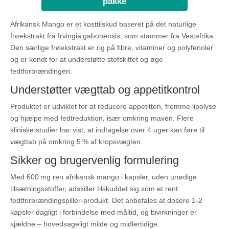
pakke
Afrikansk Mango er et kosttilskud baseret på det naturlige
frøekstrakt fra Irvingia gabonensis, som stammer fra Vestafrika.
Den særlige frøekstrakt er rig på fibre, vitaminer og polyfenoler
og er kendt for at understøtte stofskiftet og øge
fedtforbrændingen.
Understøtter vægttab og appetitkontrol
Produktet er udviklet for at reducere appetitten, fremme lipolyse
og hjælpe med fedtreduktion, især omkring maven. Flere
kliniske studier har vist, at indtagelse over 4 uger kan føre til
vægttab på omkring 5 % af kropsvægten.
Sikker og brugervenlig formulering
Med 600 mg ren afrikansk mango i kapsler, uden unødige
tilsætningsstoffer, adskiller tilskuddet sig som et rent
fedtforbrændingspiller-produkt. Det anbefales at dosere 1-2
kapsler dagligt i forbindelse med måltid, og bivirkninger er
sjældne – hovedsageligt milde og midlertidige.