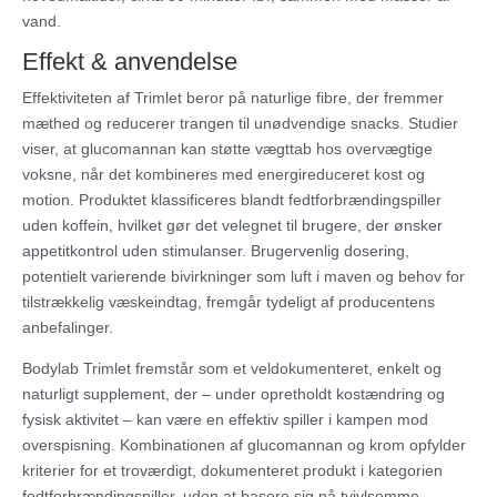
vand.
Effekt & anvendelse
Effektiviteten af Trimlet beror på naturlige fibre, der fremmer
mæthed og reducerer trangen til unødvendige snacks. Studier
viser, at glucomannan kan støtte vægttab hos overvægtige
voksne, når det kombineres med energireduceret kost og
motion. Produktet klassificeres blandt fedtforbrændingspiller
uden koffein, hvilket gør det velegnet til brugere, der ønsker
appetitkontrol uden stimulanser. Brugervenlig dosering,
potentielt varierende bivirkninger som luft i maven og behov for
tilstrækkelig væskeindtag, fremgår tydeligt af producentens
anbefalinger.
Bodylab Trimlet fremstår som et veldokumenteret, enkelt og
naturligt supplement, der – under opretholdt kostændring og
fysisk aktivitet – kan være en effektiv spiller i kampen mod
overspisning. Kombinationen af glucomannan og krom opfylder
kriterier for et troværdigt, dokumenteret produkt i kategorien
fedtforbrændingspiller, uden at basere sig på tvivlsomme