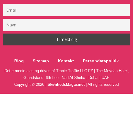
Blog
Sitemap
Kontakt
Persondatapolitik
Dette medie ejes og drives af Tropic Traffic LLC-FZ | The Meydan Hotel,
Grandstand, 6th floor, Nad Al Sheba | Dubai | UAE
Copyright © 2026 |
SkønhedsMagasinet
| All rights reserved