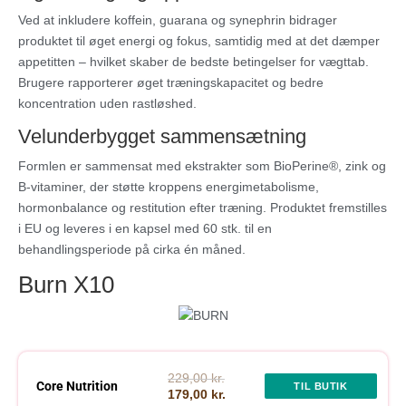
Ved at inkludere koffein, guarana og synephrin bidrager
produktet til øget energi og fokus, samtidig med at det dæmper
appetitten – hvilket skaber de bedste betingelser for vægttab.
Brugere rapporterer øget træningskapacitet og bedre
koncentration uden rastløshed.
Velunderbygget sammensætning
Formlen er sammensat med ekstrakter som BioPerine®, zink og
B‑vitaminer, der støtte kroppens energimetabolisme,
hormonbalance og restitution efter træning. Produktet fremstilles
i EU og leveres i en kapsel med 60 stk. til en
behandlingsperiode på cirka én måned.
Burn X10
229,00 kr.
Core Nutrition
TIL BUTIK
179,00 kr.