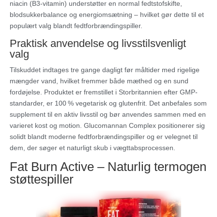
niacin (B3-vitamin) understøtter en normal fedtstofskifte,
blodsukkerbalance og energiomsætning – hvilket gør dette til et
populært valg blandt fedtforbrændingspiller.
Praktisk anvendelse og livsstilsvenligt
valg
Tilskuddet indtages tre gange dagligt før måltider med rigelige
mængder vand, hvilket fremmer både mæthed og en sund
fordøjelse. Produktet er fremstillet i Storbritannien efter GMP-
standarder, er 100 % vegetarisk og glutenfrit. Det anbefales som
supplement til en aktiv livsstil og bør anvendes sammen med en
varieret kost og motion. Glucomannan Complex positionerer sig
solidt blandt moderne fedtforbrændingspiller og er velegnet til
dem, der søger et naturligt skub i vægttabsprocessen.
Fat Burn Active – Naturlig termogen
støttespiller