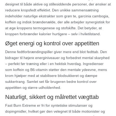
designet til både aktive og stillesiddende personer, der ønsker at
reducere kropsfedt effektivt. Den unikke sammensætning
indeholder naturlige ekstrakter som grøn te, garcinia cambogia,
koffein og indisk brændenælde, der alle arbejder synergistisk for
at øge kroppens termogenese og stofskifte. Det betyder, at
kroppen forbrænder kalorier hurtigere – selv i hviletilstand.
Øget energi og kontrol over appetitten
Denne fedtforbrændingspiller giver mere end blot fedttab. Den
bidrager til højere energiniveauer og forbedret mental skarphed
– perfekt før træning eller i en hektisk hverdag. Ingredienser
som koffein og B6-vitamin støtter den mentale ydeevne, mens
krom hjælper med at stabilisere blodsukkeret og dæmpe
sukkertrang. Samlet set får brugeren bedre kontrol over
appetitten og større udholdenhed.
Naturligt, sikkert og målrettet vægttab
Fast Burn Extreme er fri for syntetiske stimulanser og
dopingmidler, hvilket gør den velegnet til både motionister og