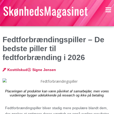
Fedtforbrændingspiller – De
bedste piller til
fedtforbrænding i 2026
Kosttilskud
Signe Jensen
Placeringen af produkter kan være påvirket af samarbejder, men vores
vurderinger bygger udelukkende på research og ikke på betaling.
Fedtforbrændingspiller bliver stadig mere populære blandt dem,
der ønsker at optimere deres vægttab og opnå synlige resultater