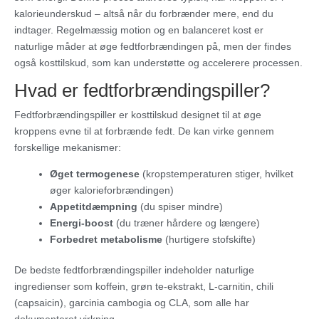
kalorieunderskud – altså når du forbrænder mere, end du
indtager. Regelmæssig motion og en balanceret kost er
naturlige måder at øge fedtforbrændingen på, men der findes
også kosttilskud, som kan understøtte og accelerere processen.
Hvad er fedtforbrændingspiller?
Fedtforbrændingspiller er kosttilskud designet til at øge
kroppens evne til at forbrænde fedt. De kan virke gennem
forskellige mekanismer:
Øget termogenese
(kropstemperaturen stiger, hvilket
øger kalorieforbrændingen)
Appetitdæmpning
(du spiser mindre)
Energi-boost
(du træner hårdere og længere)
Forbedret metabolisme
(hurtigere stofskifte)
De bedste fedtforbrændingspiller indeholder naturlige
ingredienser som koffein, grøn te-ekstrakt, L-carnitin, chili
(capsaicin), garcinia cambogia og CLA, som alle har
dokumenteret virkning.