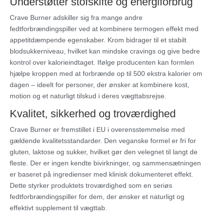
Understøtter stofskifte og energiforbrug
Crave Burner adskiller sig fra mange andre
fedtforbrændingspiller ved at kombinere termogen effekt med
appetitdæmpende egenskaber. Krom bidrager til et stabilt
blodsukkerniveau, hvilket kan mindske cravings og give bedre
kontrol over kalorieindtaget. Ifølge producenten kan formlen
hjælpe kroppen med at forbrænde op til 500 ekstra kalorier om
dagen – ideelt for personer, der ønsker at kombinere kost,
motion og et naturligt tilskud i deres vægttabsrejse.
Kvalitet, sikkerhed og troværdighed
Crave Burner er fremstillet i EU i overensstemmelse med
gældende kvalitetsstandarder. Den veganske formel er fri for
gluten, laktose og sukker, hvilket gør den velegnet til langt de
fleste. Der er ingen kendte bivirkninger, og sammensætningen
er baseret på ingredienser med klinisk dokumenteret effekt.
Dette styrker produktets troværdighed som en seriøs
fedtforbrændingspiller for dem, der ønsker et naturligt og
effektivt supplement til vægttab.