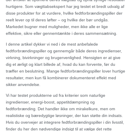
hurtigere. Som vægttabsekspert har jeg testet et bredt udvalg af
disse produkter for at vurdere, hvilke fedtforbrændingspiller der
reelt lever op til deres løfter – og hvilke der bør undgås.
Markedet bugner med muligheder, men ikke alle er lige
effektive, sikre eller gennemtænkte i deres sammensætning.
I denne artikel dykker vi ned i de mest anbefalede
fedtforbrændingspiller og gennemgår både deres ingredienser,
virkning, bivirkninger og brugervenlighed. Hensigten er at give
dig et ærligt og klart billede af, hvad du kan forvente, før du
træffer en beslutning. Mange fedtforbrændingspiller lover hurtige
resultater, men kun få kombinerer dokumenteret effekt med
sikker anvendelse.
Vi har testet produkterne ud fra kriterier som naturlige
ingredienser, energi-boost, appetitdæmpning og
fedtforbrænding. Det handler ikke om mirakelkure, men om
realistiske og bæredygtige løsninger, der kan støtte din indsats.
Hvis du overvejer at integrere fedtforbrændingspiller i din livsstil,
finder du her den nødvendige indsigt til at vælge det rette