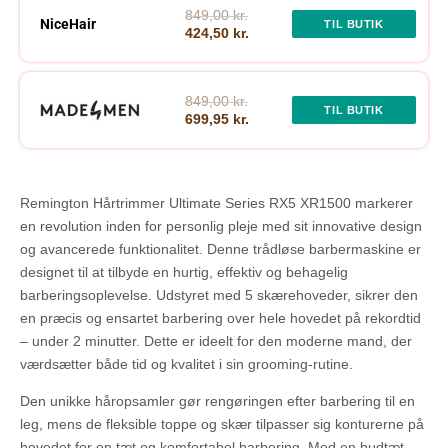
849,00 kr.
NiceHair
TIL BUTIK
424,50 kr.
849,00 kr.
TIL BUTIK
699,95 kr.
Remington Hårtrimmer Ultimate Series RX5 XR1500 markerer
en revolution inden for personlig pleje med sit innovative design
og avancerede funktionalitet. Denne trådløse barbermaskine er
designet til at tilbyde en hurtig, effektiv og behagelig
barberingsoplevelse. Udstyret med 5 skærehoveder, sikrer den
en præcis og ensartet barbering over hele hovedet på rekordtid
– under 2 minutter. Dette er ideelt for den moderne mand, der
værdsætter både tid og kvalitet i sin grooming-rutine.
Den unikke håropsamler gør rengøringen efter barbering til en
leg, mens de fleksible toppe og skær tilpasser sig konturerne på
hovedet for en tæt og komfortabel barbering. Med en hudtæt