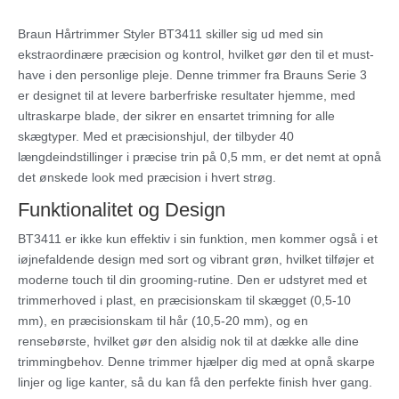
Braun Hårtrimmer Styler BT3411 skiller sig ud med sin
ekstraordinære præcision og kontrol, hvilket gør den til et must-
have i den personlige pleje. Denne trimmer fra Brauns Serie 3
er designet til at levere barberfriske resultater hjemme, med
ultraskarpe blade, der sikrer en ensartet trimning for alle
skægtyper. Med et præcisionshjul, der tilbyder 40
længdeindstillinger i præcise trin på 0,5 mm, er det nemt at opnå
det ønskede look med præcision i hvert strøg.
Funktionalitet og Design
BT3411 er ikke kun effektiv i sin funktion, men kommer også i et
iøjnefaldende design med sort og vibrant grøn, hvilket tilføjer et
moderne touch til din grooming-rutine. Den er udstyret med et
trimmerhoved i plast, en præcisionskam til skægget (0,5-10
mm), en præcisionskam til hår (10,5-20 mm), og en
rensebørste, hvilket gør den alsidig nok til at dække alle dine
trimmingbehov. Denne trimmer hjælper dig med at opnå skarpe
linjer og lige kanter, så du kan få den perfekte finish hver gang.