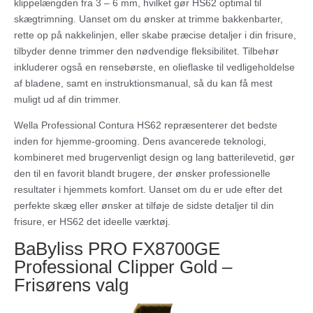
klippelængden fra 3 – 6 mm, hvilket gør HS62 optimal til
skægtrimning. Uanset om du ønsker at trimme bakkenbarter,
rette op på nakkelinjen, eller skabe præcise detaljer i din frisure,
tilbyder denne trimmer den nødvendige fleksibilitet. Tilbehør
inkluderer også en rensebørste, en olieflaske til vedligeholdelse
af bladene, samt en instruktionsmanual, så du kan få mest
muligt ud af din trimmer.
Wella Professional Contura HS62 repræsenterer det bedste
inden for hjemme-grooming. Dens avancerede teknologi,
kombineret med brugervenligt design og lang batterilevetid, gør
den til en favorit blandt brugere, der ønsker professionelle
resultater i hjemmets komfort. Uanset om du er ude efter det
perfekte skæg eller ønsker at tilføje de sidste detaljer til din
frisure, er HS62 det ideelle værktøj.
BaByliss PRO FX8700GE
Professional Clipper Gold –
Frisørens valg