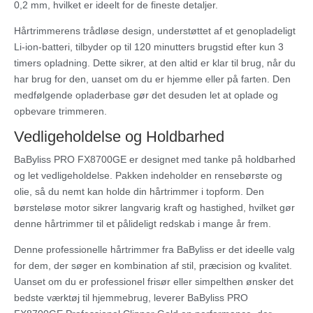
0,2 mm, hvilket er ideelt for de fineste detaljer.
Hårtrimmerens trådløse design, understøttet af et genopladeligt
Li-ion-batteri, tilbyder op til 120 minutters brugstid efter kun 3
timers opladning. Dette sikrer, at den altid er klar til brug, når du
har brug for den, uanset om du er hjemme eller på farten. Den
medfølgende opladerbase gør det desuden let at oplade og
opbevare trimmeren.
Vedligeholdelse og Holdbarhed
BaByliss PRO FX8700GE er designet med tanke på holdbarhed
og let vedligeholdelse. Pakken indeholder en rensebørste og
olie, så du nemt kan holde din hårtrimmer i topform. Den
børsteløse motor sikrer langvarig kraft og hastighed, hvilket gør
denne hårtrimmer til et pålideligt redskab i mange år frem.
Denne professionelle hårtrimmer fra BaByliss er det ideelle valg
for dem, der søger en kombination af stil, præcision og kvalitet.
Uanset om du er professionel frisør eller simpelthen ønsker det
bedste værktøj til hjemmebrug, leverer BaByliss PRO