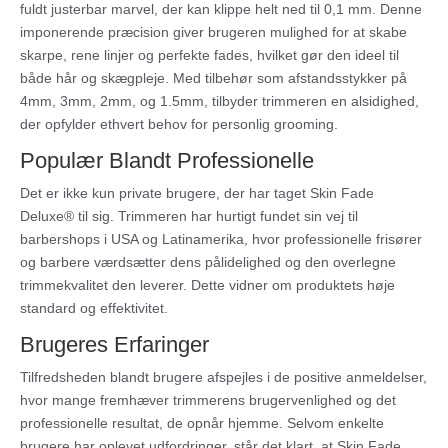
fuldt justerbar marvel, der kan klippe helt ned til 0,1 mm. Denne
imponerende præcision giver brugeren mulighed for at skabe
skarpe, rene linjer og perfekte fades, hvilket gør den ideel til
både hår og skægpleje. Med tilbehør som afstandsstykker på
4mm, 3mm, 2mm, og 1.5mm, tilbyder trimmeren en alsidighed,
der opfylder ethvert behov for personlig grooming.
Populær Blandt Professionelle
Det er ikke kun private brugere, der har taget Skin Fade
Deluxe® til sig. Trimmeren har hurtigt fundet sin vej til
barbershops i USA og Latinamerika, hvor professionelle frisører
og barbere værdsætter dens pålidelighed og den overlegne
trimmekvalitet den leverer. Dette vidner om produktets høje
standard og effektivitet.
Brugeres Erfaringer
Tilfredsheden blandt brugere afspejles i de positive anmeldelser,
hvor mange fremhæver trimmerens brugervenlighed og det
professionelle resultat, de opnår hjemme. Selvom enkelte
brugere har oplevet udfordringer, står det klart, at Skin Fade