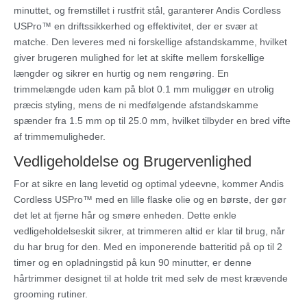
minuttet, og fremstillet i rustfrit stål, garanterer Andis Cordless
USPro™ en driftssikkerhed og effektivitet, der er svær at
matche. Den leveres med ni forskellige afstandskamme, hvilket
giver brugeren mulighed for let at skifte mellem forskellige
længder og sikrer en hurtig og nem rengøring. En
trimmelængde uden kam på blot 0.1 mm muliggør en utrolig
præcis styling, mens de ni medfølgende afstandskamme
spænder fra 1.5 mm op til 25.0 mm, hvilket tilbyder en bred vifte
af trimmemuligheder.
Vedligeholdelse og Brugervenlighed
For at sikre en lang levetid og optimal ydeevne, kommer Andis
Cordless USPro™ med en lille flaske olie og en børste, der gør
det let at fjerne hår og smøre enheden. Dette enkle
vedligeholdelseskit sikrer, at trimmeren altid er klar til brug, når
du har brug for den. Med en imponerende batteritid på op til 2
timer og en opladningstid på kun 90 minutter, er denne
hårtrimmer designet til at holde trit med selv de mest krævende
grooming rutiner.