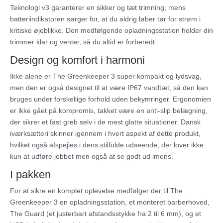
Teknologi v3 garanterer en sikker og tæt trimning, mens
batteriindikatoren sørger for, at du aldrig løber tør for strøm i
kritiske øjeblikke. Den medfølgende opladningsstation holder din
trimmer klar og venter, så du altid er forberedt.
Design og komfort i harmoni
Ikke alene er The Greenkeeper 3 super kompakt og lydsvag,
men den er også designet til at være IP67 vandtæt, så den kan
bruges under forskellige forhold uden bekymringer. Ergonomien
er ikke gået på kompromis, takket være en anti-slip belægning,
der sikrer et fast greb selv i de mest glatte situationer. Dansk
iværksætteri skinner igennem i hvert aspekt af dette produkt,
hvilket også afspejles i dens stilfulde udseende, der lover ikke
kun at udføre jobbet men også at se godt ud imens.
I pakken
For at sikre en komplet oplevelse medfølger der til The
Greenkeeper 3 en opladningsstation, et monteret barberhoved,
The Guard (et justerbart afstandsstykke fra 2 til 6 mm), og et