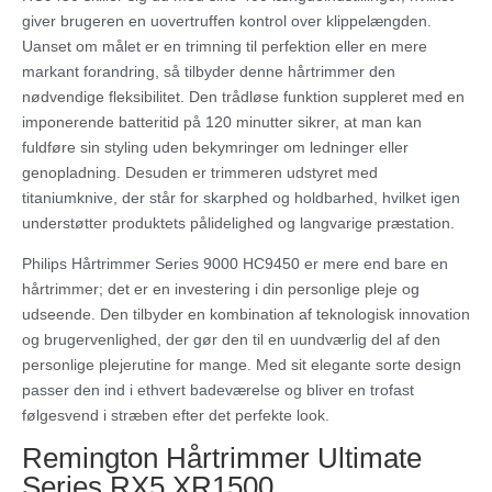
giver brugeren en uovertruffen kontrol over klippelængden.
Uanset om målet er en trimning til perfektion eller en mere
markant forandring, så tilbyder denne hårtrimmer den
nødvendige fleksibilitet. Den trådløse funktion suppleret med en
imponerende batteritid på 120 minutter sikrer, at man kan
fuldføre sin styling uden bekymringer om ledninger eller
genopladning. Desuden er trimmeren udstyret med
titaniumknive, der står for skarphed og holdbarhed, hvilket igen
understøtter produktets pålidelighed og langvarige præstation.
Philips Hårtrimmer Series 9000 HC9450 er mere end bare en
hårtrimmer; det er en investering i din personlige pleje og
udseende. Den tilbyder en kombination af teknologisk innovation
og brugervenlighed, der gør den til en uundværlig del af den
personlige plejerutine for mange. Med sit elegante sorte design
passer den ind i ethvert badeværelse og bliver en trofast
følgesvend i stræben efter det perfekte look.
Remington Hårtrimmer Ultimate
Series RX5 XR1500