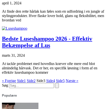
april 1, 2024
At finde den rette hårlak kan føles som en udfordring i en jungle af
stylingprodukter. Hver flaske lover hold, glans og fleksibilitet, men
hvordan ved
Bedste Luseshampoo 2026 - Effektiv
Bekæmpelse af Lus
marts 31, 2024
At tackle problemet med hovedlus kræver ofte mere end blot
almindelig hårvask. Det er her, en specifik løsning i form af en
effektiv luseshampoo kommer
« Forrige
Side
1
Side
2
Side
3
Side
4
Side
5
Næste »
Søg
Populære