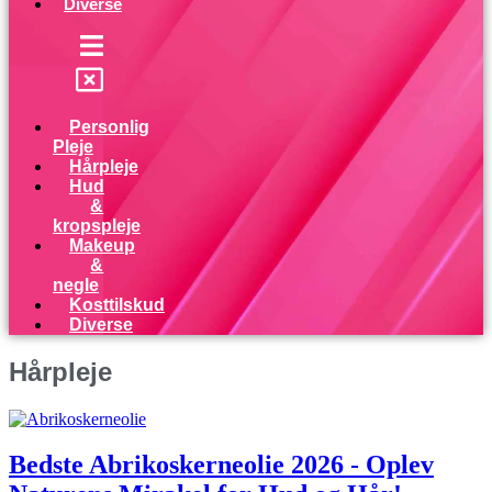
Diverse
Menu
Personlig
Pleje
Hårpleje
Hud
&
kropspleje
Makeup
&
negle
Kosttilskud
Diverse
Hårpleje
Bedste Abrikoskerneolie 2026 - Oplev