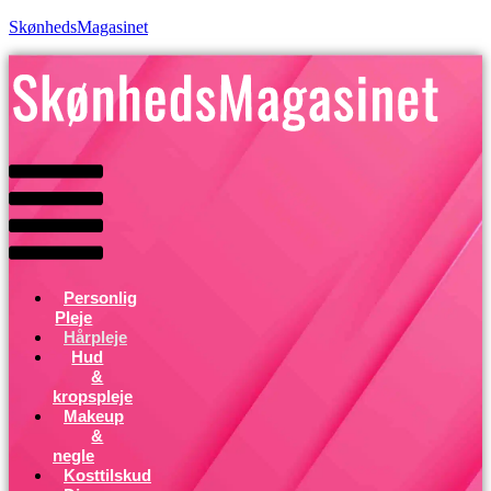
SkønhedsMagasinet
Menu
Personlig
Pleje
Hårpleje
Hud
&
kropspleje
Makeup
&
negle
Kosttilskud