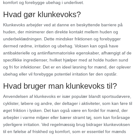
komfort og forebygge ubehag i underlivet.
Hvad gør klunkevoks?
Klunkevoks arbejder ved at danne en beskyttende barriere på
huden, der minimerer den direkte kontakt mellem huden og
underbeklædningen. Dette mindsker friktionen og forebygger
dermed rødme, irritation og ubehag. Voksen kan også have
antibakterielle og antiinflammatoriske egenskaber, afhængigt af de
specifikke ingredienser, hvilket hjælper med at holde huden sund
og fri for infektioner. Det er en ideel løsning for mænd, der oplever
ubehag eller vil forebygge potentiel irritation før den opstår.
Hvad bruger man klunkevoks til?
Anvendelsen af klunkevoks er især populær blandt sportsudøvere,
cyklister, løbere og andre, der deltager i aktiviteter, som kan føre til
øget friktion i lysken. Det kan også være en fordel for mænd, der
arbejder i varme miljøer eller bærer stramt tøj, som kan forårsage
yderligere irritation. Ved regelmæssig brug bidrager klunkevoksen
til en følelse af friskhed og komfort, som er essentiel for mænds