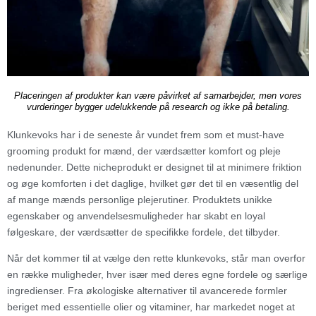
Placeringen af produkter kan være påvirket af samarbejder, men vores
vurderinger bygger udelukkende på research og ikke på betaling.
Klunkevoks har i de seneste år vundet frem som et must-have
grooming produkt for mænd, der værdsætter komfort og pleje
nedenunder. Dette nicheprodukt er designet til at minimere friktion
og øge komforten i det daglige, hvilket gør det til en væsentlig del
af mange mænds personlige plejerutiner. Produktets unikke
egenskaber og anvendelsesmuligheder har skabt en loyal
følgeskare, der værdsætter de specifikke fordele, det tilbyder.
Når det kommer til at vælge den rette klunkevoks, står man overfor
en række muligheder, hver især med deres egne fordele og særlige
ingredienser. Fra økologiske alternativer til avancerede formler
beriget med essentielle olier og vitaminer, har markedet noget at