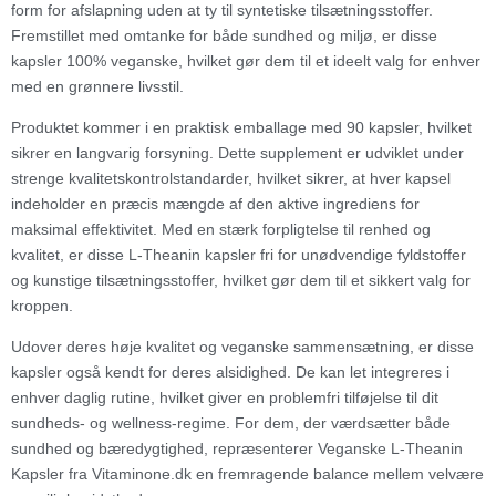
form for afslapning uden at ty til syntetiske tilsætningsstoffer.
Fremstillet med omtanke for både sundhed og miljø, er disse
kapsler 100% veganske, hvilket gør dem til et ideelt valg for enhver
med en grønnere livsstil.
Produktet kommer i en praktisk emballage med 90 kapsler, hvilket
sikrer en langvarig forsyning. Dette supplement er udviklet under
strenge kvalitetskontrolstandarder, hvilket sikrer, at hver kapsel
indeholder en præcis mængde af den aktive ingrediens for
maksimal effektivitet. Med en stærk forpligtelse til renhed og
kvalitet, er disse L-Theanin kapsler fri for unødvendige fyldstoffer
og kunstige tilsætningsstoffer, hvilket gør dem til et sikkert valg for
kroppen.
Udover deres høje kvalitet og veganske sammensætning, er disse
kapsler også kendt for deres alsidighed. De kan let integreres i
enhver daglig rutine, hvilket giver en problemfri tilføjelse til dit
sundheds- og wellness-regime. For dem, der værdsætter både
sundhed og bæredygtighed, repræsenterer Veganske L-Theanin
Kapsler fra Vitaminone.dk en fremragende balance mellem velvære