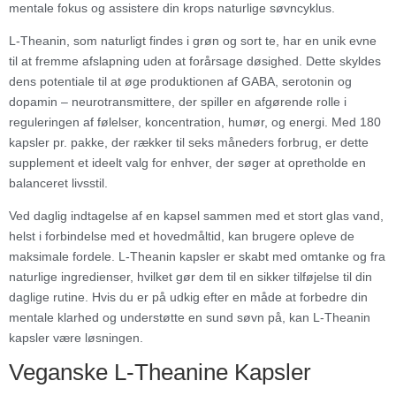
mentale fokus og assistere din krops naturlige søvncyklus.
L-Theanin, som naturligt findes i grøn og sort te, har en unik evne
til at fremme afslapning uden at forårsage døsighed. Dette skyldes
dens potentiale til at øge produktionen af GABA, serotonin og
dopamin – neurotransmittere, der spiller en afgørende rolle i
reguleringen af følelser, koncentration, humør, og energi. Med 180
kapsler pr. pakke, der rækker til seks måneders forbrug, er dette
supplement et ideelt valg for enhver, der søger at opretholde en
balanceret livsstil.
Ved daglig indtagelse af en kapsel sammen med et stort glas vand,
helst i forbindelse med et hovedmåltid, kan brugere opleve de
maksimale fordele. L-Theanin kapsler er skabt med omtanke og fra
naturlige ingredienser, hvilket gør dem til en sikker tilføjelse til din
daglige rutine. Hvis du er på udkig efter en måde at forbedre din
mentale klarhed og understøtte en sund søvn på, kan L-Theanin
kapsler være løsningen.
Veganske L-Theanine Kapsler