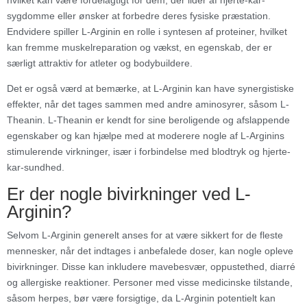
sygdomme eller ønsker at forbedre deres fysiske præstation.
Endvidere spiller L-Arginin en rolle i syntesen af proteiner, hvilket
kan fremme muskelreparation og vækst, en egenskab, der er
særligt attraktiv for atleter og bodybuildere.
Det er også værd at bemærke, at L-Arginin kan have synergistiske
effekter, når det tages sammen med andre aminosyrer, såsom L-
Theanin. L-Theanin er kendt for sine beroligende og afslappende
egenskaber og kan hjælpe med at moderere nogle af L-Arginins
stimulerende virkninger, især i forbindelse med blodtryk og hjerte-
kar-sundhed.
Er der nogle bivirkninger ved L-
Arginin?
Selvom L-Arginin generelt anses for at være sikkert for de fleste
mennesker, når det indtages i anbefalede doser, kan nogle opleve
bivirkninger. Disse kan inkludere mavebesvær, oppustethed, diarré
og allergiske reaktioner. Personer med visse medicinske tilstande,
såsom herpes, bør være forsigtige, da L-Arginin potentielt kan