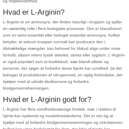
og miljøbevidsthed.
Hvad er L-Arginin?
L-Arginin er en aminosyre, der findes naturligt i kroppen og spiller
en væsentlig rolle i flere biologiske processer. Den er klassificeret
som en semi-essentiel eller betinget essentiel aminosyre, hvilket
betyder, at selvom kroppen normalt kan producere den i
tilstrækkelige mængder, kan behovet for tilskud stige under visse
forhold, såsom intens fysisk aktivitet, stress eller sygdom. L-Arginin
er også populært som et kosttilskud, især blandt atleter og
personer, der søger at forbedre deres hjerte-kar-sundhed, da det
bidrager til produktionen af nitrogenoxid, en vigtig forbindelse, der
hjælper med at udvide blodkarrene og forbedre
blodgennemstrømningen.
Hvad er L-Arginin godt for?
L-Arginin har flere sundhedsmæssige fordele, især i relation til
hjerte-kar-systemet og muskelmetabolisme. Det er vist sig at
hjælpe med at forbedre blodgennemstrømningen og cirkulationen,
hvilket kan være fordelagtigt for dem, der lider af hjerte-kar-