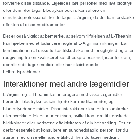
forværre disse tilstande. Ligeledes bør personer med lavt blodtryk
eller dem, der tager blodtryksmedicin, konsultere en
sundhedsprofessionel, før de tager L-Arginin, da det kan forstærke
effekten af disse medikamenter.
Det er også vigtigt at bemærke, at selvom tilføjelsen af L-Theanin
kan hjælpe med at balancere nogle af L-Arginins virkninger, bør
kombinationen af disse to kosttilskud ske med forsigtighed og efter
rådgivning fra en kvalificeret sundhedsprofessionel, især for dem,
der allerede tager medicin eller har eksisterende
helbredsproblemer.
Interaktioner med andre lægemidler
L-Arginin og L-Theanin kan interagere med visse lægemidler,
herunder blodtryksmedicin, hjerte-kar-medikamenter, og
blodfortyndende midler. Disse interaktioner kan enten forstærke
eller svække effekten af medicinen, hvilket kan føre til uønskede
bivirkninger eller nedsætte effektiviteten af din behandling. Det er
derfor essentielt at konsultere en sundhedsfaglig person, før du
starter med disse eller andre tilskud, hvis du tager medicin.