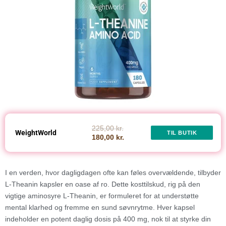
225,00 kr.
WeightWorld
TIL BUTIK
180,00 kr.
I en verden, hvor dagligdagen ofte kan føles overvældende, tilbyder
L-Theanin kapsler en oase af ro. Dette kosttilskud, rig på den
vigtige aminosyre L-Theanin, er formuleret for at understøtte
mental klarhed og fremme en sund søvnrytme. Hver kapsel
indeholder en potent daglig dosis på 400 mg, nok til at styrke din