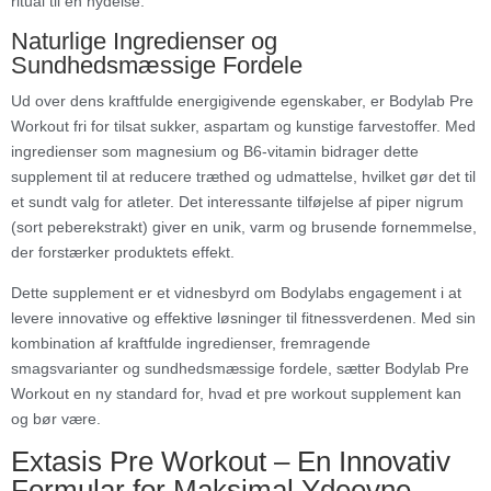
ritual til en nydelse.
Naturlige Ingredienser og
Sundhedsmæssige Fordele
Ud over dens kraftfulde energigivende egenskaber, er Bodylab Pre
Workout fri for tilsat sukker, aspartam og kunstige farvestoffer. Med
ingredienser som magnesium og B6-vitamin bidrager dette
supplement til at reducere træthed og udmattelse, hvilket gør det til
et sundt valg for atleter. Det interessante tilføjelse af piper nigrum
(sort peberekstrakt) giver en unik, varm og brusende fornemmelse,
der forstærker produktets effekt.
Dette supplement er et vidnesbyrd om Bodylabs engagement i at
levere innovative og effektive løsninger til fitnessverdenen. Med sin
kombination af kraftfulde ingredienser, fremragende
smagsvarianter og sundhedsmæssige fordele, sætter Bodylab Pre
Workout en ny standard for, hvad et pre workout supplement kan
og bør være.
Extasis Pre Workout – En Innovativ
Formular for Maksimal Ydeevne