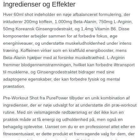
Ingredienser og Effekter
Hver 60ml shot indeholder en nøje afbalanceret formulering, der
inkluderer 200mg koffein, 1.000mg Beta-Alanin, 750mg L-Arginin,
50mg Koreansk Ginsengrodestrakt, og 1,4mg Vitamin B6. Disse
komponenter arbejder sammen for at forbedre fokus, øge
energiniveauer, og understøtte muskeludholdenhed under intens
træning. Koffeinen virker som en kraftfuld energibooster, mens
Beta-Alanin hjælper med at forsinke muskeltræthed. L-Arginin
fremmer blodgennemstrømningen, hvilket kan forbedre ilttransport
til musklerne, og Ginsengrodestraktet bidrager med sine
adaptogene egenskaber, der kan forbedre fysisk og mental
præstation.
Pre-Workout Shot fra PurePower tilbyder en unik kombination af
ingredienser, der er nøje udvalgt for at understøtte din præ-workout
rutine. Med sin velsmagende rødbærsmag er det ikke kun en
praktisk måde at få energi og udholdenhed på, men også en
behagelig oplevelse. Uanset om du er en professionel atlet eller en
fitnessentusiast, er dette produkt et fremragende valg for dem, der