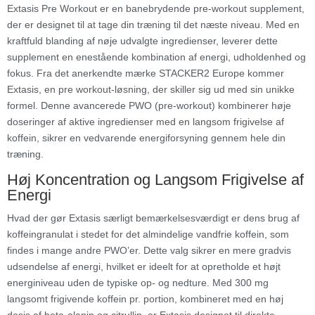
Extasis Pre Workout er en banebrydende pre-workout supplement,
der er designet til at tage din træning til det næste niveau. Med en
kraftfuld blanding af nøje udvalgte ingredienser, leverer dette
supplement en enestående kombination af energi, udholdenhed og
fokus. Fra det anerkendte mærke STACKER2 Europe kommer
Extasis, en pre workout-løsning, der skiller sig ud med sin unikke
formel. Denne avancerede PWO (pre-workout) kombinerer høje
doseringer af aktive ingredienser med en langsom frigivelse af
koffein, sikrer en vedvarende energiforsyning gennem hele din
træning.
Høj Koncentration og Langsom Frigivelse af
Energi
Hvad der gør Extasis særligt bemærkelsesværdigt er dens brug af
koffeingranulat i stedet for det almindelige vandfrie koffein, som
findes i mange andre PWO’er. Dette valg sikrer en mere gradvis
udsendelse af energi, hvilket er ideelt for at opretholde et højt
energiniveau uden de typiske op- og nedture. Med 300 mg
langsomt frigivende koffein pr. portion, kombineret med en høj