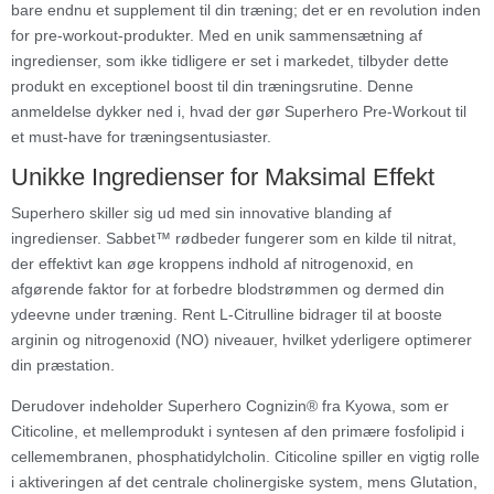
bare endnu et supplement til din træning; det er en revolution inden
for pre-workout-produkter. Med en unik sammensætning af
ingredienser, som ikke tidligere er set i markedet, tilbyder dette
produkt en exceptionel boost til din træningsrutine. Denne
anmeldelse dykker ned i, hvad der gør Superhero Pre-Workout til
et must-have for træningsentusiaster.
Unikke Ingredienser for Maksimal Effekt
Superhero skiller sig ud med sin innovative blanding af
ingredienser. Sabbet™ rødbeder fungerer som en kilde til nitrat,
der effektivt kan øge kroppens indhold af nitrogenoxid, en
afgørende faktor for at forbedre blodstrømmen og dermed din
ydeevne under træning. Rent L-Citrulline bidrager til at booste
arginin og nitrogenoxid (NO) niveauer, hvilket yderligere optimerer
din præstation.
Derudover indeholder Superhero Cognizin® fra Kyowa, som er
Citicoline, et mellemprodukt i syntesen af den primære fosfolipid i
cellemembranen, phosphatidylcholin. Citicoline spiller en vigtig rolle
i aktiveringen af det centrale cholinergiske system, mens Glutation,