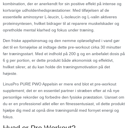
kombination, der er anerkendt for sin positive effekt på intense og
kortvarige udholdenhedspræstationer. Med tilføjelsen af de
essentielle aminosyrer L-leucin, L-isoleucin og L-valin aktiveres
proteinsyntesen, hvilket bidrager til at reparere muskelskader og
opretholde mental klarhed og fokus under træning.
Den friske appelsinsmag og den nemme opløselighed i vand gør
det til en fornøjelse at indtage dette pre-workout cirka 30 minutter
før træningsstart. Med et indhold på 200 g og en anbefalet dosis på
6 g per portion, er dette produkt både økonomisk og effektivt,
hvilket sikrer, at du kan holde din træningsmotivation på det
højeste.
LinusPro PURE PWO Appelsin er mere end blot et pre-workout
supplement; det er en essentiel partner i stræben efter at nå nye
personlige rekorder og forbedre den fysiske præstation. Uanset om
du er en professionel atlet eller en fitnessentusiast, vil dette produkt
hjælpe dig med at opnå dine træningsmål med fornyet energi og
fokus.