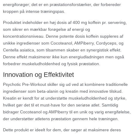
energiforøger; det er en præstationsforstærker, der forbereder
kroppen på intense træningspas.
Produktet indeholder en høj dosis af 400 mg koffein pr. servering,
som sikrer en mærkbar forøgelse af energi og
koncentrationsniveau. Denne potente dosis koffein suppleres af
unikke ingredienser som Cocoteanol, AMPiberry, Cordyceps, og
Centella asiatica, som tilsammen skaber en synergistisk effekt.
Denne effekt maksimerer ikke kun energiudladningen men også
forbedrer muskeludholdenhed og fysisk præstation.
Innovation og Effektivitet
Psychotic Pre-Workout skiller sig ud ved at kombinere traditionelle
ingredienser som beta-alanin og kreatin med innovative tilskud.
Kreatin er kendt for at understøtte muskeludholdenhed og styrke,
hvilket gør det til et must-have for den seriøse atlet. Samtidig
bidrager Cocoteanol og AMPiberry til en unik og varig energifølelse,
der understøtter atletens præstation gennem hele træningen.
Dette produkt er ideelt for dem, der søger at maksimere deres