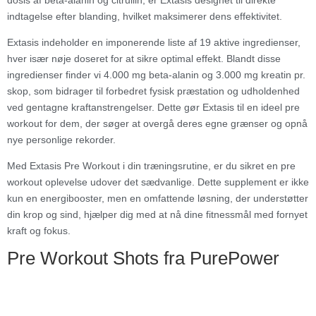
dosis af beta-alanin og citrullin, er Extasis designet til direkte
indtagelse efter blanding, hvilket maksimerer dens effektivitet.
Extasis indeholder en imponerende liste af 19 aktive ingredienser,
hver især nøje doseret for at sikre optimal effekt. Blandt disse
ingredienser finder vi 4.000 mg beta-alanin og 3.000 mg kreatin pr.
skop, som bidrager til forbedret fysisk præstation og udholdenhed
ved gentagne kraftanstrengelser. Dette gør Extasis til en ideel pre
workout for dem, der søger at overgå deres egne grænser og opnå
nye personlige rekorder.
Med Extasis Pre Workout i din træningsrutine, er du sikret en pre
workout oplevelse udover det sædvanlige. Dette supplement er ikke
kun en energibooster, men en omfattende løsning, der understøtter
din krop og sind, hjælper dig med at nå dine fitnessmål med fornyet
kraft og fokus.
Pre Workout Shots fra PurePower