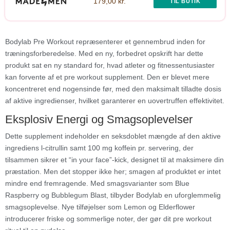
179,00 kr.
TIL BUTIK
Bodylab Pre Workout repræsenterer et gennembrud inden for
træningsforberedelse. Med en ny, forbedret opskrift har dette
produkt sat en ny standard for, hvad atleter og fitnessentusiaster
kan forvente af et pre workout supplement. Den er blevet mere
koncentreret end nogensinde før, med den maksimalt tilladte dosis
af aktive ingredienser, hvilket garanterer en uovertruffen effektivitet.
Eksplosiv Energi og Smagsoplevelser
Dette supplement indeholder en seksdoblet mængde af den aktive
ingrediens l-citrullin samt 100 mg koffein pr. servering, der
tilsammen sikrer et “in your face”-kick, designet til at maksimere din
præstation. Men det stopper ikke her; smagen af produktet er intet
mindre end fremragende. Med smagsvarianter som Blue
Raspberry og Bubblegum Blast, tilbyder Bodylab en uforglemmelig
smagsoplevelse. Nye tilføjelser som Lemon og Elderflower
introducerer friske og sommerlige noter, der gør dit pre workout