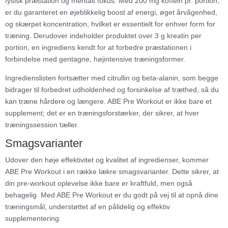
fysisk præstation og mentalt fokus. Med 200 mg koffein pr. portion,
er du garanteret en øjeblikkelig boost af energi, øget årvågenhed,
og skærpet koncentration, hvilket er essentielt for enhver form for
træning. Derudover indeholder produktet over 3 g kreatin per
portion, en ingrediens kendt for at forbedre præstationen i
forbindelse med gentagne, højintensive træningsformer.
Ingredienslisten fortsætter med citrullin og beta-alanin, som begge
bidrager til forbedret udholdenhed og forsinkelse af træthed, så du
kan træne hårdere og længere. ABE Pre Workout er ikke bare et
supplement; det er en træningsforstærker, der sikrer, at hver
træningssession tæller.
Smagsvarianter
Udover den høje effektivitet og kvalitet af ingredienser, kommer
ABE Pre Workout i en række lækre smagsvarianter. Dette sikrer, at
din pre-workout oplevelse ikke bare er kraftfuld, men også
behagelig. Med ABE Pre Workout er du godt på vej til at opnå dine
træningsmål, understøttet af en pålidelig og effektiv
supplementering.