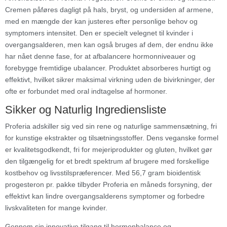
Cremen påføres dagligt på hals, bryst, og undersiden af armene,
med en mængde der kan justeres efter personlige behov og
symptomers intensitet. Den er specielt velegnet til kvinder i
overgangsalderen, men kan også bruges af dem, der endnu ikke
har nået denne fase, for at afbalancere hormonniveauer og
forebygge fremtidige ubalancer. Produktet absorberes hurtigt og
effektivt, hvilket sikrer maksimal virkning uden de bivirkninger, der
ofte er forbundet med oral indtagelse af hormoner.
Sikker og Naturlig Ingrediensliste
Proferia adskiller sig ved sin rene og naturlige sammensætning, fri
for kunstige ekstrakter og tilsætningsstoffer. Dens veganske formel
er kvalitetsgodkendt, fri for mejeriprodukter og gluten, hvilket gør
den tilgængelig for et bredt spektrum af brugere med forskellige
kostbehov og livsstilspræferencer. Med 56,7 gram bioidentisk
progesteron pr. pakke tilbyder Proferia en måneds forsyning, der
effektivt kan lindre overgangsalderens symptomer og forbedre
livskvaliteten for mange kvinder.
Gennem sin innovative tilgang til hormonbalance og