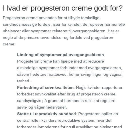
Hvad er progesteron creme godt for?
Progesteron creme anvendes for at tilbyde forskellige
sundhedsmæssige fordele, især for kvinder, der oplever hormonelle
ubalancer eller symptomer relateret til overgangsalderen. Her er
nogle af de primære anvendelser og fordele ved progesteron
creme:
Lindring af symptomer på overgangsalderen
:
Progesteron creme kan hjælpe med at reducere
almindelige symptomer forbundet med overgangsalderen,
såsom hedeture, nattesved, humørsvingninger, og vaginal
tørhed.
Forbedring af søvnkvaliteten
: Nogle kvinder rapporterer
forbedret søvnkvalitet efter brug af progesteron creme,
sandsynligvis på grund af hormonets rolle i at regulere
søvn- og vågenhedsrytmer.
Støtte til reproduktiv sundhed
: Progesteron spiller en
central rolle i kvinders reproduktive system, hvor det
forbereder livmoderens foring til graviditet og hjælper med