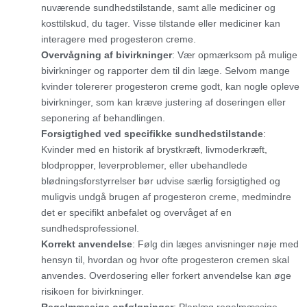
nuværende sundhedstilstande, samt alle mediciner og
kosttilskud, du tager. Visse tilstande eller mediciner kan
interagere med progesteron creme.
Overvågning af bivirkninger
: Vær opmærksom på mulige
bivirkninger og rapporter dem til din læge. Selvom mange
kvinder tolererer progesteron creme godt, kan nogle opleve
bivirkninger, som kan kræve justering af doseringen eller
seponering af behandlingen.
Forsigtighed ved specifikke sundhedstilstande
:
Kvinder med en historik af brystkræft, livmoderkræft,
blodpropper, leverproblemer, eller ubehandlede
blødningsforstyrrelser bør udvise særlig forsigtighed og
muligvis undgå brugen af progesteron creme, medmindre
det er specifikt anbefalet og overvåget af en
sundhedsprofessionel.
Korrekt anvendelse
: Følg din læges anvisninger nøje med
hensyn til, hvordan og hvor ofte progesteron cremen skal
anvendes. Overdosering eller forkert anvendelse kan øge
risikoen for bivirkninger.