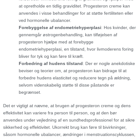
at opretholde en tidlig graviditet. Progesteron creme kan
anvendes i visse behandlinger for at støtte fertiliteten eller
ved hormonelle ubalancer.
Forebyggelse af endometriehyperplasi
: Hos kvinder, der
gennemgår østrogenbehandling, kan tilføjelsen af
progesteron hjælpe med at forebygge
endometriehyperplasi, en tilstand, hvor livmoderens foring
bliver for tyk og kan føre til kræft.
Forbedring af hudens tilstand
: Der er nogle anekdotiske
beviser og teorier om, at progesteron kan bidrage til at
forbedre hudens elasticitet og reducere tegn på ældning,
selvom videnskabelig støtte til disse påstande er
begrænset.
Det er vigtigt at nævne, at brugen af progesteron creme og dens
effektivitet kan variere fra person til person, og at den bør
anvendes under vejledning af en sundhedsprofessionel for at sikre
sikkerhed og effektivitet. Ukorrekt brug kan føre til bivirkninger,
såsom hormonelle ubalancer, ændringer i menstruationscyklussen,