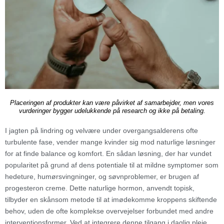
Placeringen af produkter kan være påvirket af samarbejder, men vores
vurderinger bygger udelukkende på research og ikke på betaling.
I jagten på lindring og velvære under overgangsalderens ofte
turbulente fase, vender mange kvinder sig mod naturlige løsninger
for at finde balance og komfort. En sådan løsning, der har vundet
popularitet på grund af dens potentiale til at mildne symptomer som
hedeture, humørsvingninger, og søvnproblemer, er brugen af
progesteron creme. Dette naturlige hormon, anvendt topisk,
tilbyder en skånsom metode til at imødekomme kroppens skiftende
behov, uden de ofte komplekse overvejelser forbundet med andre
interventionsformer. Ved at integrere denne tilgang i daglig pleje,