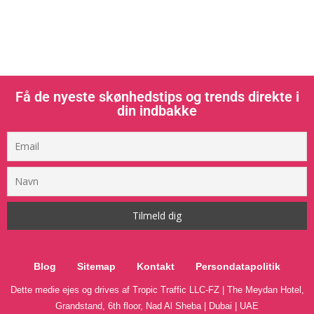
Få de nyeste skønhedstips og trends direkte i
din indbakke
Blog
Sitemap
Kontakt
Persondatapolitik
Dette medie ejes og drives af Tropic Traffic LLC-FZ | The Meydan Hotel,
Grandstand, 6th floor, Nad Al Sheba | Dubai | UAE