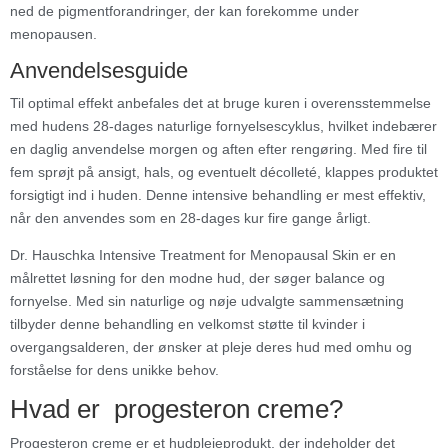
ned de pigmentforandringer, der kan forekomme under
menopausen.
Anvendelsesguide
Til optimal effekt anbefales det at bruge kuren i overensstemmelse
med hudens 28-dages naturlige fornyelsescyklus, hvilket indebærer
en daglig anvendelse morgen og aften efter rengøring. Med fire til
fem sprøjt på ansigt, hals, og eventuelt décolleté, klappes produktet
forsigtigt ind i huden. Denne intensive behandling er mest effektiv,
når den anvendes som en 28-dages kur fire gange årligt.
Dr. Hauschka Intensive Treatment for Menopausal Skin er en
målrettet løsning for den modne hud, der søger balance og
fornyelse. Med sin naturlige og nøje udvalgte sammensætning
tilbyder denne behandling en velkomst støtte til kvinder i
overgangsalderen, der ønsker at pleje deres hud med omhu og
forståelse for dens unikke behov.
Hvad er
progesteron creme?
Progesteron creme er et hudplejeprodukt, der indeholder det