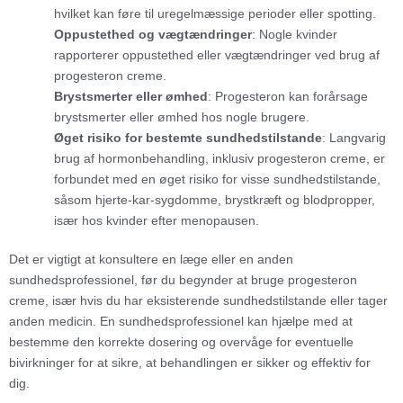
hvilket kan føre til uregelmæssige perioder eller spotting.
Oppustethed og vægtændringer
: Nogle kvinder
rapporterer oppustethed eller vægtændringer ved brug af
progesteron creme.
Brystsmerter eller ømhed
: Progesteron kan forårsage
brystsmerter eller ømhed hos nogle brugere.
Øget risiko for bestemte sundhedstilstande
: Langvarig
brug af hormonbehandling, inklusiv progesteron creme, er
forbundet med en øget risiko for visse sundhedstilstande,
såsom hjerte-kar-sygdomme, brystkræft og blodpropper,
især hos kvinder efter menopausen.
Det er vigtigt at konsultere en læge eller en anden
sundhedsprofessionel, før du begynder at bruge progesteron
creme, især hvis du har eksisterende sundhedstilstande eller tager
anden medicin. En sundhedsprofessionel kan hjælpe med at
bestemme den korrekte dosering og overvåge for eventuelle
bivirkninger for at sikre, at behandlingen er sikker og effektiv for
dig.