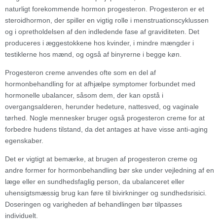
naturligt forekommende hormon progesteron. Progesteron er et
steroidhormon, der spiller en vigtig rolle i menstruationscyklussen
og i opretholdelsen af den indledende fase af graviditeten. Det
produceres i æggestokkene hos kvinder, i mindre mængder i
testiklerne hos mænd, og også af binyrerne i begge køn.
Progesteron creme anvendes ofte som en del af
hormonbehandling for at afhjælpe symptomer forbundet med
hormonelle ubalancer, såsom dem, der kan opstå i
overgangsalderen, herunder hedeture, nattesved, og vaginale
tørhed. Nogle mennesker bruger også progesteron creme for at
forbedre hudens tilstand, da det antages at have visse anti-aging
egenskaber.
Det er vigtigt at bemærke, at brugen af progesteron creme og
andre former for hormonbehandling bør ske under vejledning af en
læge eller en sundhedsfaglig person, da ubalanceret eller
uhensigtsmæssig brug kan føre til bivirkninger og sundhedsrisici.
Doseringen og varigheden af behandlingen bør tilpasses
individuelt.