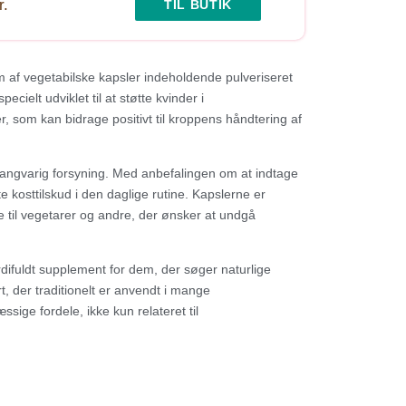
r.
TIL BUTIK
rm af vegetabilske kapsler indeholdende pulveriseret
ielt udviklet til at støtte kvinder i
r, som kan bidrage positivt til kroppens håndtering af
 langvarig forsyning. Med anbefalingen om at indtage
te kosttilskud i den daglige rutine. Kapslerne er
e til vegetarer og andre, der ønsker at undgå
rdifuldt supplement for dem, der søger naturlige
 der traditionelt er anvendt i mange
ge fordele, ikke kun relateret til