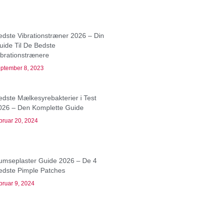
edste Vibrationstræner 2026 – Din
uide Til De Bedste
ibrationstrænere
ptember 8, 2023
edste Mælkesyrebakterier i Test
026 – Den Komplette Guide
bruar 20, 2024
umseplaster Guide 2026 – De 4
edste Pimple Patches
bruar 9, 2024