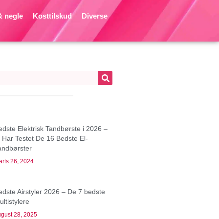
 negle
Kosttilskud
Diverse
edste Elektrisk Tandbørste i 2026 –
i Har Testet De 16 Bedste El-
andbørster
rts 26, 2024
edste Airstyler 2026 – De 7 bedste
ltistylere
gust 28, 2025