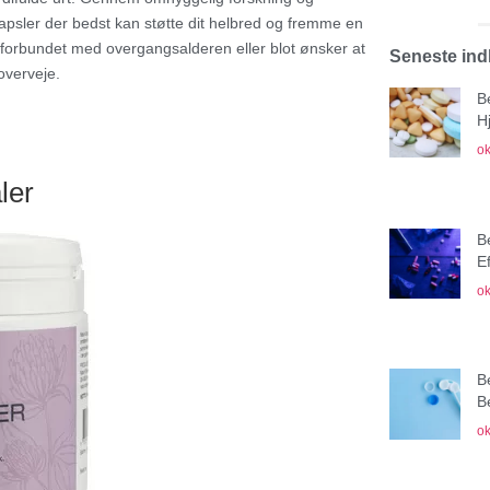
r kapsler der bedst kan støtte dit helbred og fremme en
forbundet med overgangsalderen eller blot ønsker at
Seneste in
overveje.
B
H
ok
ler
B
E
ok
B
B
ok