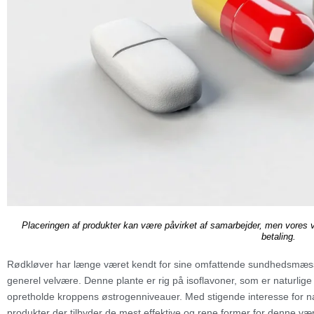
Placeringen af produkter kan være påvirket af samarbejder, men vores 
betaling.
Rødkløver har længe været kendt for sine omfattende sundhedsmæss
generel velvære. Denne plante er rig på isoflavoner, som er naturlige p
opretholde kroppens østrogenniveauer. Med stigende interesse for natu
produkter der tilbyder de mest effektive og rene former for denne v