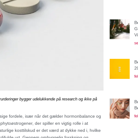
B
G
V
se
B
2
fe
vurderinger bygger udelukkende på research og ikke på
B
B
ige fordele, især når det gælder hormonbalance og
fe
hytoøstrogener, der spiller en vigtig rolle i at
rlige kosttilskud er det værd at dykke ned i, hvilke
ærdifulde urt. Gennem omhyggelig forskning og