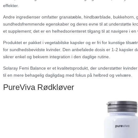
effekter.
Andre ingredienser omfatter granatæble, hindbærblade, bukkehorn, grå
sundhedsfremmende egenskaber og deres evne til at understøtte kro
et supplement; det er en helhedsorienteret tilgang til at navigere i en v
Produktet er pakket i vegetabilske kapsler og er fri for kunstige tilsætni
for sundhedsbevidste kvinder. Den anbefalede dosis er 1-2 kapsler d
sikrer enkel og bekvem integration i den daglige rutine.
Solaray Femi Balance er et kvalitetsprodukt, der understøtter kvinde
til en mere behagelig dagligdag med fokus på helbred og velvære.
PureViva Rødkløver