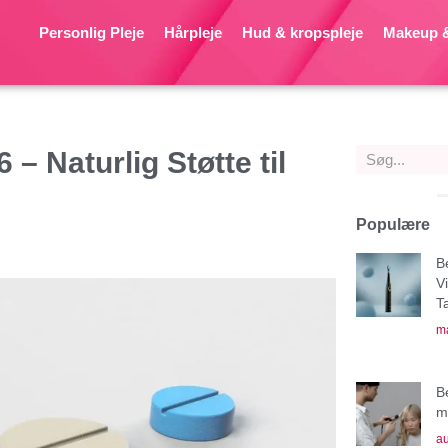
Personlig Pleje
Hårpleje
Hud & kropspleje
Makeup &
– Naturlig Støtte til
Populære
B
V
T
ma
B
mu
au