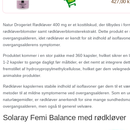
427,00 k
Natur Drogeriet Rødkløver 400 mg er et kosttilskud, der tilbydes i fo
rødkløverblomster samt rødkløverblomsterekstrakt. Dette produkt er spec
overgangsalderen, idet rødkløver er kendt for sit indhold af isoflavone
overgangsalderens symptomer.
Produktet kommer i en stor pakke med 360 kapsler, hvilket sikrer en
1-2 kapsler to gange dagligt før måltider, er det nemt at integrere det
fremstillet af hydroxypropylmethylcellulose, hvilket gør dem velegned
animalske produkter.
Rødkløver kapslernes stabile indhold af isoflavoner gør dem til et væ
metoder til at mildne symptomerne ved overgangsalderen. Som en urt,
naturlægemidler, er rødkløver anerkendt for sine mange sundhedsmæssi
overgangsalderen, men også til generel velvære.
Solaray Femi Balance med rødkløver