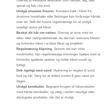
Overvej at inkludere fødevarer som nødder, æg, bær,
spinat og fisk i din kost.
Undgå stramme frisurer
: Konstant træk i håret fra
stramme hestehaler eller fletninger kan forårsage hårtab
over tid. Skift din frisure regelmæssigt for at undgå
unødigt stress på håret.
Beskyt dit hår om natten
: Overvej at sove med en
silke- eller satinpudebetræk, da det kan reducere friktion
og forhindre håret i at blive filtret og knækket.
Regelmæssig klipning
: Selvom det kan virke
modintuitivt, kan regelmæssige trimninger hjælpe med at
forhindre spaltede spidser og holde håret sundt og
fyldigt.
Drik rigeligt med vand
: Hydrering er nøglen til sund
hud og hår. Sørg for at drikke mindst 8 glas vand om
dagen.
Undgå kemikalier
: Begræns brugen af hårprodukter
med hårde kemikalier, og vælg i stedet naturlige eller
økologiske produkter, når det er muligt.