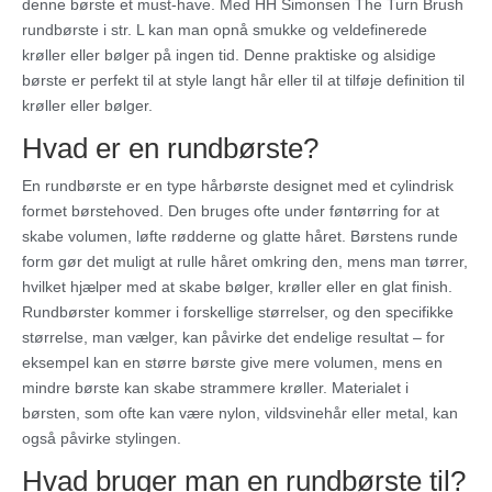
denne børste et must-have. Med HH Simonsen The Turn Brush
rundbørste i str. L kan man opnå smukke og veldefinerede
krøller eller bølger på ingen tid. Denne praktiske og alsidige
børste er perfekt til at style langt hår eller til at tilføje definition til
krøller eller bølger.
Hvad er en rundbørste?
En rundbørste er en type hårbørste designet med et cylindrisk
formet børstehoved. Den bruges ofte under føntørring for at
skabe volumen, løfte rødderne og glatte håret. Børstens runde
form gør det muligt at rulle håret omkring den, mens man tørrer,
hvilket hjælper med at skabe bølger, krøller eller en glat finish.
Rundbørster kommer i forskellige størrelser, og den specifikke
størrelse, man vælger, kan påvirke det endelige resultat – for
eksempel kan en større børste give mere volumen, mens en
mindre børste kan skabe strammere krøller. Materialet i
børsten, som ofte kan være nylon, vildsvinehår eller metal, kan
også påvirke stylingen.
Hvad bruger man en rundbørste til?