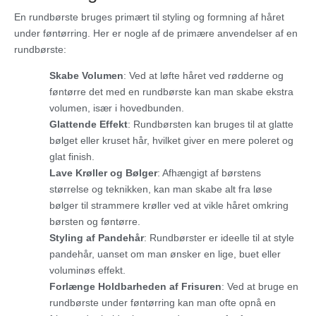
En rundbørste bruges primært til styling og formning af håret
under føntørring. Her er nogle af de primære anvendelser af en
rundbørste:
Skabe Volumen
: Ved at løfte håret ved rødderne og
føntørre det med en rundbørste kan man skabe ekstra
volumen, især i hovedbunden.
Glattende Effekt
: Rundbørsten kan bruges til at glatte
bølget eller kruset hår, hvilket giver en mere poleret og
glat finish.
Lave Krøller og Bølger
: Afhængigt af børstens
størrelse og teknikken, kan man skabe alt fra løse
bølger til strammere krøller ved at vikle håret omkring
børsten og føntørre.
Styling af Pandehår
: Rundbørster er ideelle til at style
pandehår, uanset om man ønsker en lige, buet eller
voluminøs effekt.
Forlænge Holdbarheden af Frisuren
: Ved at bruge en
rundbørste under føntørring kan man ofte opnå en