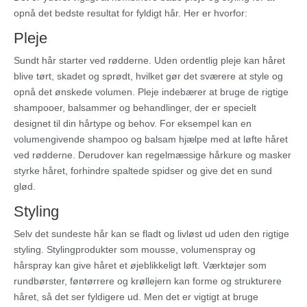
opnå det bedste resultat for fyldigt hår. Her er hvorfor:
Pleje
Sundt hår starter ved rødderne. Uden ordentlig pleje kan håret
blive tørt, skadet og sprødt, hvilket gør det sværere at style og
opnå det ønskede volumen. Pleje indebærer at bruge de rigtige
shampooer, balsammer og behandlinger, der er specielt
designet til din hårtype og behov. For eksempel kan en
volumengivende shampoo og balsam hjælpe med at løfte håret
ved rødderne. Derudover kan regelmæssige hårkure og masker
styrke håret, forhindre spaltede spidser og give det en sund
glød.
Styling
Selv det sundeste hår kan se fladt og livløst ud uden den rigtige
styling. Stylingprodukter som mousse, volumenspray og
hårspray kan give håret et øjeblikkeligt løft. Værktøjer som
rundbørster, føntørrere og krøllejern kan forme og strukturere
håret, så det ser fyldigere ud. Men det er vigtigt at bruge