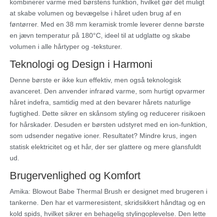
kombinerer varme med børstens funktion, hvilket gør det muligt
at skabe volumen og bevægelse i håret uden brug af en
føntørrer. Med en 38 mm keramisk tromle leverer denne børste
en jævn temperatur på 180°C, ideel til at udglatte og skabe
volumen i alle hårtyper og -teksturer.
Teknologi og Design i Harmoni
Denne børste er ikke kun effektiv, men også teknologisk
avanceret. Den anvender infrarød varme, som hurtigt opvarmer
håret indefra, samtidig med at den bevarer hårets naturlige
fugtighed. Dette sikrer en skånsom styling og reducerer risikoen
for hårskader. Desuden er børsten udstyret med en ion-funktion,
som udsender negative ioner. Resultatet? Mindre krus, ingen
statisk elektricitet og et hår, der ser glattere og mere glansfuldt
ud.
Brugervenlighed og Komfort
Amika: Blowout Babe Thermal Brush er designet med brugeren i
tankerne. Den har et varmeresistent, skridsikkert håndtag og en
kold spids, hvilket sikrer en behagelig stylingoplevelse. Den lette