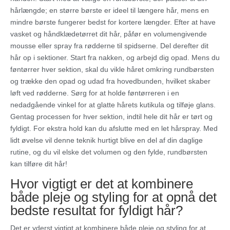
hårlængde; en større børste er ideel til længere hår, mens en
mindre børste fungerer bedst for kortere længder. Efter at have
vasket og håndklædetørret dit hår, påfør en volumengivende
mousse eller spray fra rødderne til spidserne. Del derefter dit
hår op i sektioner. Start fra nakken, og arbejd dig opad. Mens du
føntørrer hver sektion, skal du vikle håret omkring rundbørsten
og trække den opad og udad fra hovedbunden, hvilket skaber
løft ved rødderne. Sørg for at holde føntørreren i en
nedadgående vinkel for at glatte hårets kutikula og tilføje glans.
Gentag processen for hver sektion, indtil hele dit hår er tørt og
fyldigt. For ekstra hold kan du afslutte med en let hårspray. Med
lidt øvelse vil denne teknik hurtigt blive en del af din daglige
rutine, og du vil elske det volumen og den fylde, rundbørsten
kan tilføre dit hår!
Hvor vigtigt er det at kombinere
både pleje og styling for at opnå det
bedste resultat for fyldigt hår?
Det er yderst vigtigt at kombinere både pleje og styling for at