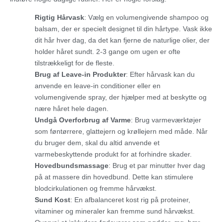
Rigtig Hårvask
: Vælg en volumengivende shampoo og
balsam, der er specielt designet til din hårtype. Vask ikke
dit hår hver dag, da det kan fjerne de naturlige olier, der
holder håret sundt. 2-3 gange om ugen er ofte
tilstrækkeligt for de fleste.
Brug af Leave-in Produkter
: Efter hårvask kan du
anvende en leave-in conditioner eller en
volumengivende spray, der hjælper med at beskytte og
nære håret hele dagen.
Undgå Overforbrug af Varme
: Brug varmeværktøjer
som føntørrere, glattejern og krøllejern med måde. Når
du bruger dem, skal du altid anvende et
varmebeskyttende produkt for at forhindre skader.
Hovedbundsmassage
: Brug et par minutter hver dag
på at massere din hovedbund. Dette kan stimulere
blodcirkulationen og fremme hårvækst.
Sund Kost
: En afbalanceret kost rig på proteiner,
vitaminer og mineraler kan fremme sund hårvækst.