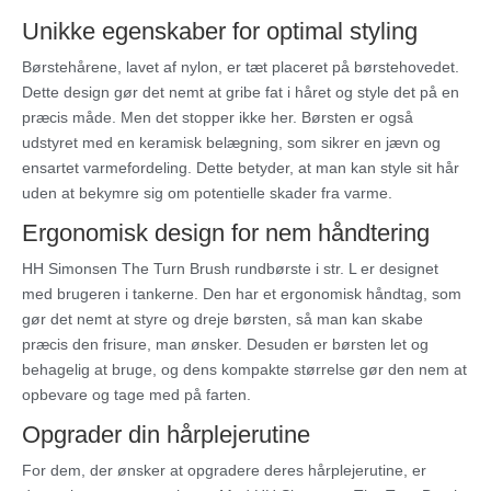
Unikke egenskaber for optimal styling
Børstehårene, lavet af nylon, er tæt placeret på børstehovedet.
Dette design gør det nemt at gribe fat i håret og style det på en
præcis måde. Men det stopper ikke her. Børsten er også
udstyret med en keramisk belægning, som sikrer en jævn og
ensartet varmefordeling. Dette betyder, at man kan style sit hår
uden at bekymre sig om potentielle skader fra varme.
Ergonomisk design for nem håndtering
HH Simonsen The Turn Brush rundbørste i str. L er designet
med brugeren i tankerne. Den har et ergonomisk håndtag, som
gør det nemt at styre og dreje børsten, så man kan skabe
præcis den frisure, man ønsker. Desuden er børsten let og
behagelig at bruge, og dens kompakte størrelse gør den nem at
opbevare og tage med på farten.
Opgrader din hårplejerutine
For dem, der ønsker at opgradere deres hårplejerutine, er