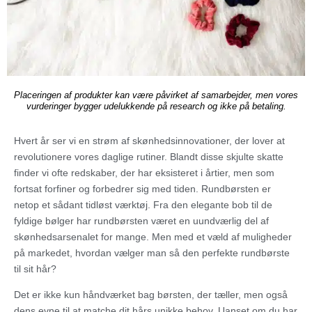
Placeringen af produkter kan være påvirket af samarbejder, men vores
vurderinger bygger udelukkende på research og ikke på betaling.
Hvert år ser vi en strøm af skønhedsinnovationer, der lover at
revolutionere vores daglige rutiner. Blandt disse skjulte skatte
finder vi ofte redskaber, der har eksisteret i årtier, men som
fortsat forfiner og forbedrer sig med tiden. Rundbørsten er
netop et sådant tidløst værktøj. Fra den elegante bob til de
fyldige bølger har rundbørsten været en uundværlig del af
skønhedsarsenalet for mange. Men med et væld af muligheder
på markedet, hvordan vælger man så den perfekte rundbørste
til sit hår?
Det er ikke kun håndværket bag børsten, der tæller, men også
dens evne til at matche dit hårs unikke behov. Uanset om du har