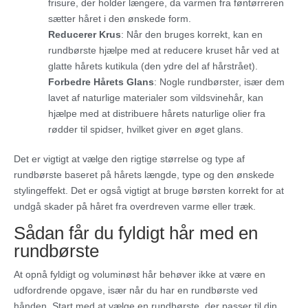
frisure, der holder længere, da varmen fra føntørreren
sætter håret i den ønskede form.
Reducerer Krus
: Når den bruges korrekt, kan en
rundbørste hjælpe med at reducere kruset hår ved at
glatte hårets kutikula (den ydre del af hårstrået).
Forbedre Hårets Glans
: Nogle rundbørster, især dem
lavet af naturlige materialer som vildsvinehår, kan
hjælpe med at distribuere hårets naturlige olier fra
rødder til spidser, hvilket giver en øget glans.
Det er vigtigt at vælge den rigtige størrelse og type af
rundbørste baseret på hårets længde, type og den ønskede
stylingeffekt. Det er også vigtigt at bruge børsten korrekt for at
undgå skader på håret fra overdreven varme eller træk.
Sådan får du fyldigt hår med en
rundbørste
At opnå fyldigt og voluminøst hår behøver ikke at være en
udfordrende opgave, især når du har en rundbørste ved
hånden. Start med at vælge en rundbørste, der passer til din