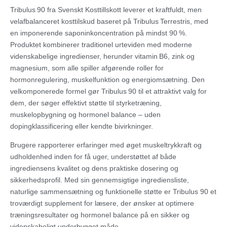
Tribulus 90 fra Svenskt Kosttillskott leverer et kraftfuldt, men
velafbalanceret kosttilskud baseret på Tribulus Terrestris, med
en imponerende saponinkoncentration på mindst 90 %.
Produktet kombinerer traditionel urteviden med moderne
videnskabelige ingredienser, herunder vitamin B6, zink og
magnesium, som alle spiller afgørende roller for
hormonregulering, muskelfunktion og energiomsætning. Den
velkomponerede formel gør Tribulus 90 til et attraktivt valg for
dem, der søger effektivt støtte til styrketræning,
muskelopbygning og hormonel balance – uden
dopingklassificering eller kendte bivirkninger.
Brugere rapporterer erfaringer med øget muskeltrykkraft og
udholdenhed inden for få uger, understøttet af både
ingrediensens kvalitet og dens praktiske dosering og
sikkerhedsprofil. Med sin gennemsigtige ingrediensliste,
naturlige sammensætning og funktionelle støtte er Tribulus 90 et
troværdigt supplement for læsere, der ønsker at optimere
træningsresultater og hormonel balance på en sikker og
videnskabeligt underbygget måde.