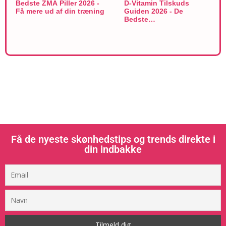
Bedste ZMA Piller 2026 -
D-Vitamin Tilskuds
Få mere ud af din træning
Guiden 2026 - De
Bedste…
Få de nyeste skønhedstips og trends direkte i
din indbakke