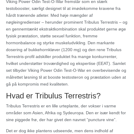
Viking Power Odin Test-O-War fremstår som en stærk
testobooster, særligt designet til at imødekomme kravene fra
hårdt trænende atleter. Med høje mængder af
nøgleingredienser – herunder prominent Tribulus Terrestris – og
en gennemtænkt ekstraktkombination skal produktet gerne øge
fysisk præstation, støtte sexuel funktion, fremme
hormonbalance og styrke muskeludvikling. Den markante
dosering af bukkehornkløver (1200 mg) og den rene Tribulus
Terrestris-profil adskiller produktet fra mange konkurrenter,
hvilket understøtter troværdighed og ekspertise (EEAT). Samlet
set tilbyder Viking Power Odin Test-O-War en overbevisende og
målrettet løsning til at booste testosteron og præstation uden at
gå på kompromis med kvaliteten.
Hvad er Tribulus Terrestris?
Tribulus Terrestris er en lille urteplante, der vokser i varme
områder som Asien, Afrika og Sydeuropa. Den er især kendt for
sine piggede frø, der har givet den navnet “puncture vine”.
Det er dog ikke plantens udseende, men dens indhold af