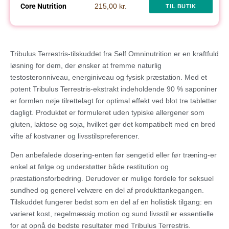
Core Nutrition
215,00 kr.
TIL BUTIK
Tribulus Terrestris-tilskuddet fra Self Omninutrition er en kraftfuld
løsning for dem, der ønsker at fremme naturlig
testosteronniveau, energiniveau og fysisk præstation. Med et
potent Tribulus Terrestris-ekstrakt indeholdende 90 % saponiner
er formlen nøje tilrettelagt for optimal effekt ved blot tre tabletter
dagligt. Produktet er formuleret uden typiske allergener som
gluten, laktose og soja, hvilket gør det kompatibelt med en bred
vifte af kostvaner og livsstilspreferencer.
Den anbefalede dosering-enten før sengetid eller før træning-er
enkel at følge og understøtter både restitution og
præstationsforbedring. Derudover er mulige fordele for seksuel
sundhed og generel velvære en del af produkttankegangen.
Tilskuddet fungerer bedst som en del af en holistisk tilgang: en
varieret kost, regelmæssig motion og sund livsstil er essentielle
for at opnå de bedste resultater med Tribulus Terrestris.