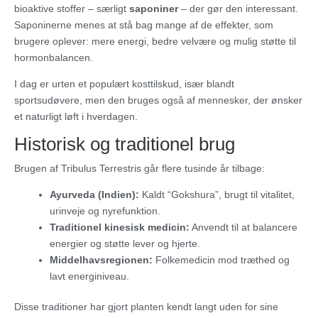
bioaktive stoffer – særligt
saponiner
– der gør den interessant.
Saponinerne menes at stå bag mange af de effekter, som
brugere oplever: mere energi, bedre velvære og mulig støtte til
hormonbalancen.
I dag er urten et populært kosttilskud, især blandt
sportsudøvere, men den bruges også af mennesker, der ønsker
et naturligt løft i hverdagen.
Historisk og traditionel brug
Brugen af Tribulus Terrestris går flere tusinde år tilbage:
Ayurveda (Indien):
Kaldt “Gokshura”, brugt til vitalitet,
urinveje og nyrefunktion.
Traditionel kinesisk medicin:
Anvendt til at balancere
energier og støtte lever og hjerte.
Middelhavsregionen:
Folkemedicin mod træthed og
lavt energiniveau.
Disse traditioner har gjort planten kendt langt uden for sine