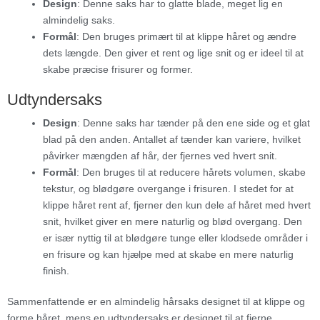
Design
: Denne saks har to glatte blade, meget lig en
almindelig saks.
Formål
: Den bruges primært til at klippe håret og ændre
dets længde. Den giver et rent og lige snit og er ideel til at
skabe præcise frisurer og former.
Udtyndersaks
Design
: Denne saks har tænder på den ene side og et glat
blad på den anden. Antallet af tænder kan variere, hvilket
påvirker mængden af hår, der fjernes ved hvert snit.
Formål
: Den bruges til at reducere hårets volumen, skabe
tekstur, og blødgøre overgange i frisuren. I stedet for at
klippe håret rent af, fjerner den kun dele af håret med hvert
snit, hvilket giver en mere naturlig og blød overgang. Den
er især nyttig til at blødgøre tunge eller klodsede områder i
en frisure og kan hjælpe med at skabe en mere naturlig
finish.
Sammenfattende er en almindelig hårsaks designet til at klippe og
forme håret, mens en udtyndersaks er designet til at fjerne