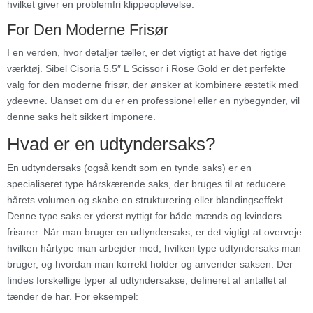
hvilket giver en problemfri klippeoplevelse.
For Den Moderne Frisør
I en verden, hvor detaljer tæller, er det vigtigt at have det rigtige
værktøj. Sibel Cisoria 5.5″ L Scissor i Rose Gold er det perfekte
valg for den moderne frisør, der ønsker at kombinere æstetik med
ydeevne. Uanset om du er en professionel eller en nybegynder, vil
denne saks helt sikkert imponere.
Hvad er en udtyndersaks?
En udtyndersaks (også kendt som en tynde saks) er en
specialiseret type hårskærende saks, der bruges til at reducere
hårets volumen og skabe en strukturering eller blandingseffekt.
Denne type saks er yderst nyttigt for både mænds og kvinders
frisurer. Når man bruger en udtyndersaks, er det vigtigt at overveje
hvilken hårtype man arbejder med, hvilken type udtyndersaks man
bruger, og hvordan man korrekt holder og anvender saksen. Der
findes forskellige typer af udtyndersakse, defineret af antallet af
tænder de har. For eksempel: