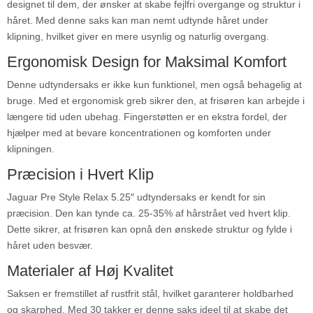
designet til dem, der ønsker at skabe fejlfri overgange og struktur i
håret. Med denne saks kan man nemt udtynde håret under
klipning, hvilket giver en mere usynlig og naturlig overgang.
Ergonomisk Design for Maksimal Komfort
Denne udtyndersaks er ikke kun funktionel, men også behagelig at
bruge. Med et ergonomisk greb sikrer den, at frisøren kan arbejde i
længere tid uden ubehag. Fingerstøtten er en ekstra fordel, der
hjælper med at bevare koncentrationen og komforten under
klipningen.
Præcision i Hvert Klip
Jaguar Pre Style Relax 5.25″ udtyndersaks er kendt for sin
præcision. Den kan tynde ca. 25-35% af hårstrået ved hvert klip.
Dette sikrer, at frisøren kan opnå den ønskede struktur og fylde i
håret uden besvær.
Materialer af Høj Kvalitet
Saksen er fremstillet af rustfrit stål, hvilket garanterer holdbarhed
og skarphed. Med 30 takker er denne saks ideel til at skabe det