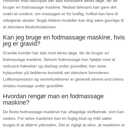
Personer med neuropati bør altid konsultere deres læge, før de
bruger en fodmassage maskine. Nedsat følesans kan gøre det
svært at vurdere, om massagen er for kraftig, hvilket kan føre til
utilsigtede skader. Nogle blidere modeller kan dog være gavnlige til
at stimulere blodcirkulationen.
Kan jeg bruge en fodmassage maskine, hvis
jeg er gravid?
Gravide kvinder bør tale med deres læge, før de bruger en
fodmassage maskine. Selvom fodmassage kan hjælpe med at
reducere hævelser og ubehag under graviditet, kan visse
trykpunkter på fødderne teoretisk set stimulere livmoderen.
Luftkompression og varmefunktioner er generelt sikrere end intens
shiatsu-massage under graviditet.
Hvordan rengør man en fodmassage
maskine?
De fleste fodmassage maskiner har aftagelige stofbetræk, som kan
vaskes. For selve maskinen kan en fugtig klud og mild sæbe
bruges til at aftørre ydersiden. Det er vigtigt at sikre, at maskinen er