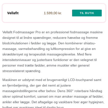
Vellafit
1.599,00 kr.
TIL BUTIK
Vellafit Fodmassager Pro er en professionel fodmassage maskine
designet til at lindre spændinger, reducere hævelse og fremme
blodcirkulationen i fødder og lægge. Den kombinerer shiatsu-
massage, varmebehandling og luftkompression for at give en
skræddersyet og terapeutisk massageoplevelse. Med flere
intensitetsniveauer og justerbare funktioner er den velegnet til
personer med trætte fødder, ømme muskler eller generel
stressrelateret spænding.
Maskinen er udstyret med et brugervenligt LCD-touchpanel samt
en fjernbetjening, der gør det nemt at justere
massageindstillingerne efter behov. Dens 360° roterbare håndtag
sikrer optimal komfort, uanset om man ønsker massage af fødder,
ankler eller lægge. Det aftagelige og vaskbare foer øger hygiejnen,
hvilket gør maskinen ideel til daglig brug.