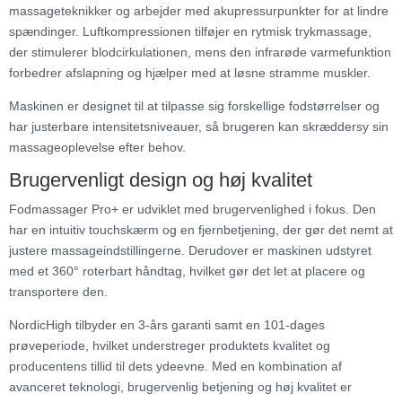
massageteknikker og arbejder med akupressurpunkter for at lindre
spændinger. Luftkompressionen tilføjer en rytmisk trykmassage,
der stimulerer blodcirkulationen, mens den infrarøde varmefunktion
forbedrer afslapning og hjælper med at løsne stramme muskler.
Maskinen er designet til at tilpasse sig forskellige fodstørrelser og
har justerbare intensitetsniveauer, så brugeren kan skræddersy sin
massageoplevelse efter behov.
Brugervenligt design og høj kvalitet
Fodmassager Pro+ er udviklet med brugervenlighed i fokus. Den
har en intuitiv touchskærm og en fjernbetjening, der gør det nemt at
justere massageindstillingerne. Derudover er maskinen udstyret
med et 360° roterbart håndtag, hvilket gør det let at placere og
transportere den.
NordicHigh tilbyder en 3-års garanti samt en 101-dages
prøveperiode, hvilket understreger produktets kvalitet og
producentens tillid til dets ydeevne. Med en kombination af
avanceret teknologi, brugervenlig betjening og høj kvalitet er