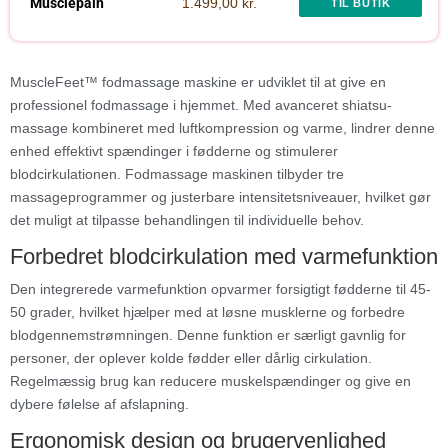
Musclepain
1.499,00 kr.
TIL BUTIK
MuscleFeet™ fodmassage maskine er udviklet til at give en
professionel fodmassage i hjemmet. Med avanceret shiatsu-
massage kombineret med luftkompression og varme, lindrer denne
enhed effektivt spændinger i fødderne og stimulerer
blodcirkulationen. Fodmassage maskinen tilbyder tre
massageprogrammer og justerbare intensitetsniveauer, hvilket gør
det muligt at tilpasse behandlingen til individuelle behov.
Forbedret blodcirkulation med varmefunktion
Den integrerede varmefunktion opvarmer forsigtigt fødderne til 45-
50 grader, hvilket hjælper med at løsne musklerne og forbedre
blodgennemstrømningen. Denne funktion er særligt gavnlig for
personer, der oplever kolde fødder eller dårlig cirkulation.
Regelmæssig brug kan reducere muskelspændinger og give en
dybere følelse af afslapning.
Ergonomisk design og brugervenlighed