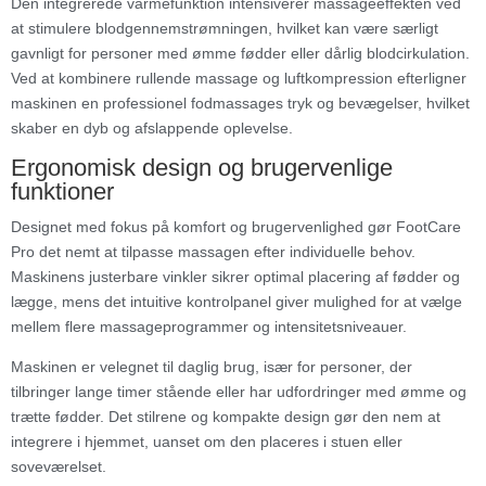
Den integrerede varmefunktion intensiverer massageeffekten ved
at stimulere blodgennemstrømningen, hvilket kan være særligt
gavnligt for personer med ømme fødder eller dårlig blodcirkulation.
Ved at kombinere rullende massage og luftkompression efterligner
maskinen en professionel fodmassages tryk og bevægelser, hvilket
skaber en dyb og afslappende oplevelse.
Ergonomisk design og brugervenlige
funktioner
Designet med fokus på komfort og brugervenlighed gør FootCare
Pro det nemt at tilpasse massagen efter individuelle behov.
Maskinens justerbare vinkler sikrer optimal placering af fødder og
lægge, mens det intuitive kontrolpanel giver mulighed for at vælge
mellem flere massageprogrammer og intensitetsniveauer.
Maskinen er velegnet til daglig brug, især for personer, der
tilbringer lange timer stående eller har udfordringer med ømme og
trætte fødder. Det stilrene og kompakte design gør den nem at
integrere i hjemmet, uanset om den placeres i stuen eller
soveværelset.