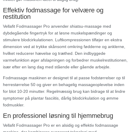
Effektiv fodmassage for velvære og
restitution
Vellafit Fodmassager Pro anvender shiatsu-massage med
dybdegående fingertryk for at løsne muskelspændinger og
stimulere blodcirkulationen. Luftkompressionen tilføjer en ekstra
dimension ved at trykke skånsomt omkring fødderne og anklerne,
hvilket reducerer hævelse og træthed. Den indbyggede
varmefunktion øger afslapningen og forbedrer muskelrestitutionen,
især efter en lang dag med stående eller gående arbejde.
Fodmassage maskinen er designet til at passe fodstørrelser op til
herrestørrelse 50 og giver en behagelig massageoplevelse inden
for blot 10-20 minutter. Regelmæssig brug kan bidrage til at lindre
symptomer på plantar fasciitis, dårlig blodcirkulation og ømme
fodmuskler.
En professionel løsning til hjemmebrug
Vellafit Fodmassager Pro er en alsidig og effektiv fodmassage
maskine, der kombinerer avanceret teknologi med