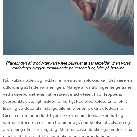
Placeringen af produkter kan være påvirket af samarbejder, men vores
vurderinger bygger udelukkende på research og ikke på betaling.
Når kulden bider, og fødderne føles som isblokke, kan det være en
udfordring at finde varmen igen. Mange af os tilbringer lange timer
ved skrivebordet eller i stillestående aktiviteter, hvor kroppens
yderpunkter, særligt fødderne, hurtigt kan blive kolde. En effektiv
løsning på dette almindelige dilemma er en elektrisk fodvarmer.
Disse smarte enheder tilbyder ikke kun umiddelbar komfort og
varme til frosne tæer, men fremmer også en følelse af velvære og
afslapning efter en lang dag. Med en række forskellige modeller på
markedet, designet til at imødekomme varierende behov og