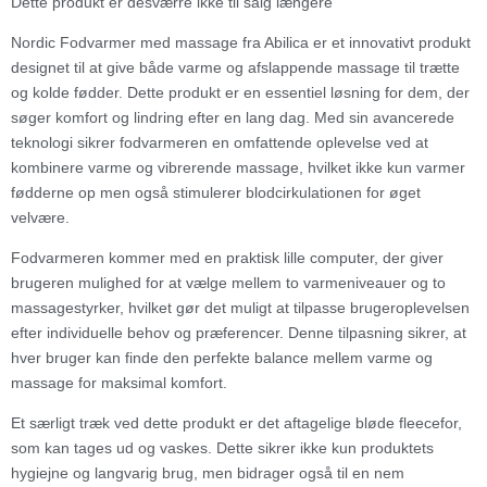
Dette produkt er desværre ikke til salg længere
Nordic Fodvarmer med massage fra Abilica er et innovativt produkt
designet til at give både varme og afslappende massage til trætte
og kolde fødder. Dette produkt er en essentiel løsning for dem, der
søger komfort og lindring efter en lang dag. Med sin avancerede
teknologi sikrer fodvarmeren en omfattende oplevelse ved at
kombinere varme og vibrerende massage, hvilket ikke kun varmer
fødderne op men også stimulerer blodcirkulationen for øget
velvære.
Fodvarmeren kommer med en praktisk lille computer, der giver
brugeren mulighed for at vælge mellem to varmeniveauer og to
massagestyrker, hvilket gør det muligt at tilpasse brugeroplevelsen
efter individuelle behov og præferencer. Denne tilpasning sikrer, at
hver bruger kan finde den perfekte balance mellem varme og
massage for maksimal komfort.
Et særligt træk ved dette produkt er det aftagelige bløde fleecefor,
som kan tages ud og vaskes. Dette sikrer ikke kun produktets
hygiejne og langvarig brug, men bidrager også til en nem