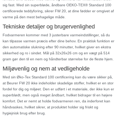
sig fast. Med sin superbløde, åndbare OEKO-TEX® Standard 100
certificerede teddyforing, sikrer FW 20, at dine fødder er omgivet af
varme på den mest behagelige måde.
Tekniske detaljer og brugervenlighed
Fodvarmeren kommer med 3 justerbare varmeindstillinger, så du
kan tilpasse varmen præcis efter dine behov. En praktisk funktion er
den automatiske slukning efter 90 minutter, hvilket giver en ekstra
sikkerhed og ro i sindet. Mål på 32x26x26 cm og en vægt på 514
gram gør den til en nem og håndterbar størrelse for de fleste hjem.
Miljøvenlig og nem at vedligeholde
Med sin Øko-Tex Standard 100 certificering kan du være sikker på,
at Beurer FW 20 ikke indeholder skadelige stoffer, hvilket er en stor
fordel for dig og miljøet. Den er udført i et materiale, der ikke kun er
superblødt, men også meget åndbart, hvilket bidrager til en højere
komfort. Det er nemt at holde fodvarmeren ren, da inderforet kan
håndvaskes, hvilket sikrer, at produktet holder sig friskt og
hygiejnisk brug efter brug.