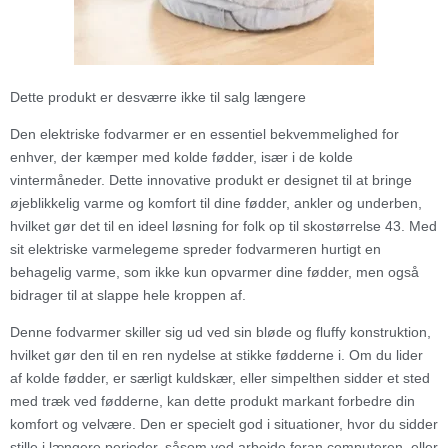
Dette produkt er desværre ikke til salg længere
Den elektriske fodvarmer er en essentiel bekvemmelighed for
enhver, der kæmper med kolde fødder, især i de kolde
vintermåneder. Dette innovative produkt er designet til at bringe
øjeblikkelig varme og komfort til dine fødder, ankler og underben,
hvilket gør det til en ideel løsning for folk op til skostørrelse 43. Med
sit elektriske varmelegeme spreder fodvarmeren hurtigt en
behagelig varme, som ikke kun opvarmer dine fødder, men også
bidrager til at slappe hele kroppen af.
Denne fodvarmer skiller sig ud ved sin bløde og fluffy konstruktion,
hvilket gør den til en ren nydelse at stikke fødderne i. Om du lider
af kolde fødder, er særligt kuldskær, eller simpelthen sidder et sted
med træk ved fødderne, kan dette produkt markant forbedre din
komfort og velvære. Den er specielt god i situationer, hvor du sidder
stille i længere perioder, såsom ved arbejde foran computeren, eller